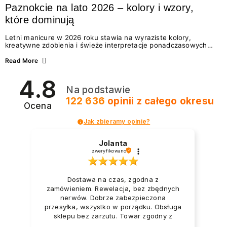
Paznokcie na lato 2026 – kolory i wzory,
które dominują
Letni manicure w 2026 roku stawia na wyraziste kolory,
kreatywne zdobienia i świeże interpretacje ponadczasowych
trendów. Wśród najmodniejszych propozycji nie brakuje
zarówno energetycznych odcieni inspirowanych wakacjami, jak
Read More
i delikatnych wzorów idealnych dla miłośniczek eleganckiej
prostoty. Jakie kolory i stylizacje paznokci będą królować latem
4.8
2026? Znajdź inspirację dla swojego manicure!
Na podstawie
122 636
opinii
z całego okresu
Ocena
Jak zbieramy opinie?
Jolanta
zweryfikowano
Dostawa na czas, zgodna z
zamówieniem. Rewelacja, bez zbędnych
nerwów. Dobrze zabezpieczona
przesyłka, wszystko w porządku. Obsługa
sklepu bez zarzutu. Towar zgodny z
opisem i zapotrzebowaniem. Przesyłka