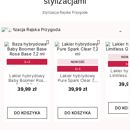
stylizacjami
Stylizacja Rajska Przygoda
Poprzedni
Nast
NOW
3+3
NOWOŚĆ
3+
3+3
Lakier h
Limitless 
Lakier hybrydowy
Lakier hybrydowy
m
Baby Boomer Rose
Pure Spark Clear 7,2
39,9
Base 7,2 ml
ml
39,99 zł
39,99 zł
DO KO
DO KOSZYKA
DO KOSZYKA