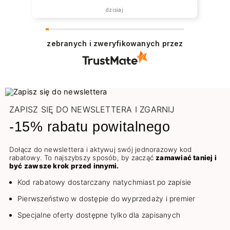
została zrealizowana ekspresowo.
dzisiaj
Polecam wszystkim zainteresowanym.
zebranych i zweryfikowanych przez
ZAPISZ SIĘ DO NEWSLETTERA I ZGARNIJ
-15% rabatu powitalnego
Dołącz do newslettera i aktywuj swój jednorazowy kod
rabatowy. To najszybszy sposób, by zacząć
zamawiać taniej i
być zawsze krok przed innymi.
Kod rabatowy dostarczany natychmiast po zapisie
Pierwszeństwo w dostępie do wyprzedaży i premier
Specjalne oferty dostępne tylko dla zapisanych