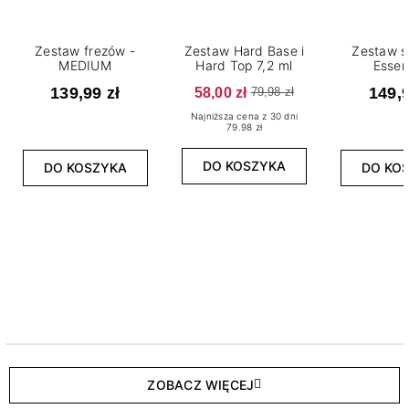
Zestaw frezów -
Zestaw Hard Base i
Zestaw s
MEDIUM
Hard Top 7,2 ml
Essen
139,99 zł
58,00 zł
149,9
79,98 zł
Najniższa cena z 30 dni
79.98 zł
DO KOSZYKA
DO KOSZYKA
DO KO
ZOBACZ WIĘCEJ