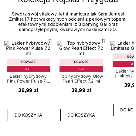
Stwórz swój viralowy, letni manicure jak Sara James!
Zmiksuj 7 hot wakacyjnych odcieni z perłowym topem,
efektownymi zdobieniami z Blooming Gel oraz
samoprzylepnymi, kwiatowymi naklejkami 3D.
NOW
NOWOŚĆ
NOWOŚĆ
3+
3+3
3+3
Lakier h
Limitless 
Lakier hybrydowy
Top hybrydowy Glow
m
Pink Power Pulse 7,2
Pearl Effect 7,2 ml
39,9
ml
39,99 zł
39,99 zł
DO KO
DO KOSZYKA
DO KOSZYKA