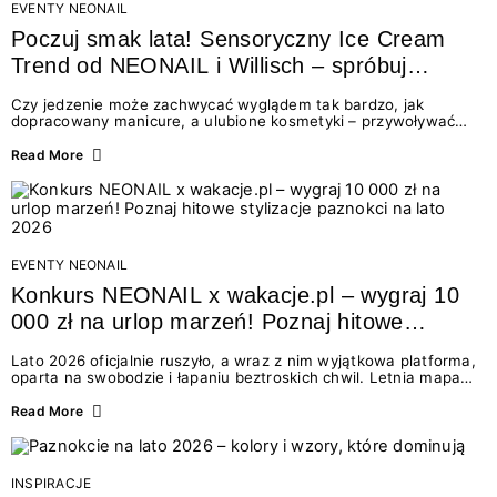
EVENTY NEONAIL
Poczuj smak lata! Sensoryczny Ice Cream
Trend od NEONAIL i Willisch – spróbuj
nowych lodów i odbierz prezent!
Czy jedzenie może zachwycać wyglądem tak bardzo, jak
dopracowany manicure, a ulubione kosmetyki – przywoływać
smak najpiękniejszych wakacyjnych wspomnień? Połączenie
świata beauty i oszałamiających deserów to coś więcej niż
Read More
chwilowa moda. To zaproszenie do celebracji chwili wszystkimi
zmysłami: przez soczysty kolor, aksamitną teksturę,
orzeźwiający zapach i słodki akcent na podniebieniu. Tego lata
NEONAIL łączy siły z marką Willisch, tworząc unikalny projekt
na styku jedzenia i piękna....
EVENTY NEONAIL
Konkurs NEONAIL x wakacje.pl – wygraj 10
000 zł na urlop marzeń! Poznaj hitowe
stylizacje paznokci na lato 2026
Lato 2026 oficjalnie ruszyło, a wraz z nim wyjątkowa platforma,
oparta na swobodzie i łapaniu beztroskich chwil. Letnia mapa
kolorów NEONAIL prowadzi nas przez najpiękniejsze
doświadczenia wakacji – od spontanicznych wyjazdów, przez
Read More
chwile relaksu, tropikalne inspiracje, aż po ekscytujące smaki.
Motywem przewodnim jest eksplorowanie i kolekcjonowanie
letnich momentów. Z tej okazji przygotowaliśmy coś absolutnie
wyjątkowego: wielki konkurs z wakacje.pl oraz dawkę
INSPIRACJE
najgorętszych trendów w...