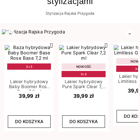
stylizacjami
Stylizacja Rajska Przygoda
Poprzedni
Nast
NOW
3+3
NOWOŚĆ
3+
3+3
Lakier h
Limitless 
Lakier hybrydowy
Lakier hybrydowy
m
Baby Boomer Rose
Pure Spark Clear 7,2
39,9
Base 7,2 ml
ml
39,99 zł
39,99 zł
DO KO
DO KOSZYKA
DO KOSZYKA