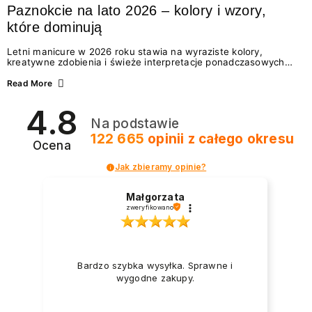
Paznokcie na lato 2026 – kolory i wzory,
które dominują
Letni manicure w 2026 roku stawia na wyraziste kolory,
kreatywne zdobienia i świeże interpretacje ponadczasowych
trendów. Wśród najmodniejszych propozycji nie brakuje
zarówno energetycznych odcieni inspirowanych wakacjami, jak
Read More
i delikatnych wzorów idealnych dla miłośniczek eleganckiej
prostoty. Jakie kolory i stylizacje paznokci będą królować latem
4.8
2026? Znajdź inspirację dla swojego manicure!
Na podstawie
122 665
opinii
z całego okresu
Ocena
Jak zbieramy opinie?
Małgorzata
zweryfikowano
Bardzo szybka wysyłka. Sprawne i
wygodne zakupy.