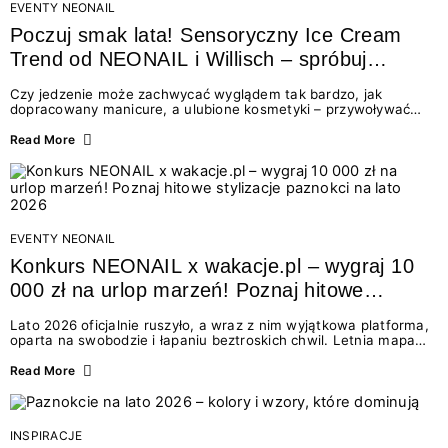
EVENTY NEONAIL
Poczuj smak lata! Sensoryczny Ice Cream
Trend od NEONAIL i Willisch – spróbuj
nowych lodów i odbierz prezent!
Czy jedzenie może zachwycać wyglądem tak bardzo, jak
dopracowany manicure, a ulubione kosmetyki – przywoływać
smak najpiękniejszych wakacyjnych wspomnień? Połączenie
świata beauty i oszałamiających deserów to coś więcej niż
Read More
chwilowa moda. To zaproszenie do celebracji chwili wszystkimi
zmysłami: przez soczysty kolor, aksamitną teksturę,
orzeźwiający zapach i słodki akcent na podniebieniu. Tego lata
NEONAIL łączy siły z marką Willisch, tworząc unikalny projekt
na styku jedzenia i piękna....
EVENTY NEONAIL
Konkurs NEONAIL x wakacje.pl – wygraj 10
000 zł na urlop marzeń! Poznaj hitowe
stylizacje paznokci na lato 2026
Lato 2026 oficjalnie ruszyło, a wraz z nim wyjątkowa platforma,
oparta na swobodzie i łapaniu beztroskich chwil. Letnia mapa
kolorów NEONAIL prowadzi nas przez najpiękniejsze
doświadczenia wakacji – od spontanicznych wyjazdów, przez
Read More
chwile relaksu, tropikalne inspiracje, aż po ekscytujące smaki.
Motywem przewodnim jest eksplorowanie i kolekcjonowanie
letnich momentów. Z tej okazji przygotowaliśmy coś absolutnie
wyjątkowego: wielki konkurs z wakacje.pl oraz dawkę
INSPIRACJE
najgorętszych trendów w...