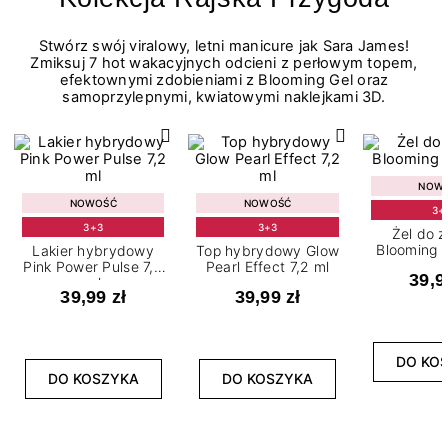
Stwórz swój viralowy, letni manicure jak Sara James!
Zmiksuj 7 hot wakacyjnych odcieni z perłowym topem,
efektownymi zdobieniami z Blooming Gel oraz
samoprzylepnymi, kwiatowymi naklejkami 3D.
NOW
NOWOŚĆ
NOWOŚĆ
3+
3+3
3+3
Żel do 
Blooming G
Lakier hybrydowy
Top hybrydowy Glow
Pink Power Pulse 7,2
Pearl Effect 7,2 ml
39,9
ml
39,99 zł
39,99 zł
DO KO
DO KOSZYKA
DO KOSZYKA