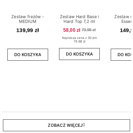
Zestaw frezów -
Zestaw Hard Base i
Zestaw s
MEDIUM
Hard Top 7,2 ml
Essen
139,99 zł
58,00 zł
149,9
79,98 zł
Najniższa cena z 30 dni
79.98 zł
DO KOSZYKA
DO KOSZYKA
DO KO
ZOBACZ WIĘCEJ