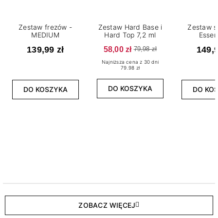
Zestaw frezów -
Zestaw Hard Base i
Zestaw s
MEDIUM
Hard Top 7,2 ml
Essen
139,99 zł
58,00 zł
149,9
79,98 zł
Najniższa cena z 30 dni
79.98 zł
DO KOSZYKA
DO KOSZYKA
DO KO
ZOBACZ WIĘCEJ