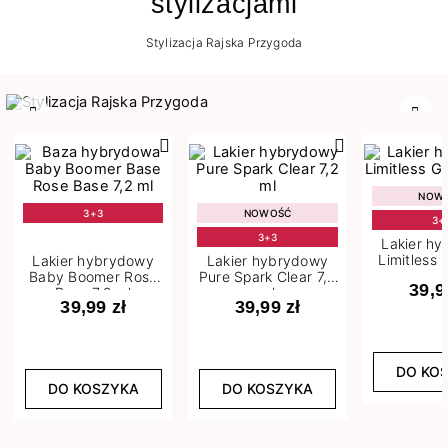
stylizacjami
Stylizacja Rajska Przygoda
Poprzedni
Nast
NOW
3+3
NOWOŚĆ
3+
3+3
Lakier h
Limitless 
Lakier hybrydowy
Lakier hybrydowy
m
Baby Boomer Rose
Pure Spark Clear 7,2
39,9
Base 7,2 ml
ml
39,99 zł
39,99 zł
DO KO
DO KOSZYKA
DO KOSZYKA