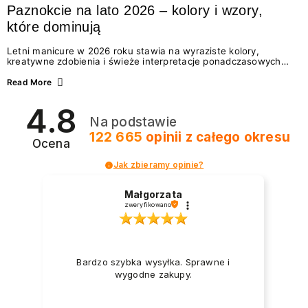
Paznokcie na lato 2026 – kolory i wzory,
które dominują
Letni manicure w 2026 roku stawia na wyraziste kolory,
kreatywne zdobienia i świeże interpretacje ponadczasowych
trendów. Wśród najmodniejszych propozycji nie brakuje
zarówno energetycznych odcieni inspirowanych wakacjami, jak
Read More
i delikatnych wzorów idealnych dla miłośniczek eleganckiej
prostoty. Jakie kolory i stylizacje paznokci będą królować latem
4.8
2026? Znajdź inspirację dla swojego manicure!
Na podstawie
122 665
opinii
z całego okresu
Ocena
Jak zbieramy opinie?
Małgorzata
zweryfikowano
Bardzo szybka wysyłka. Sprawne i
wygodne zakupy.