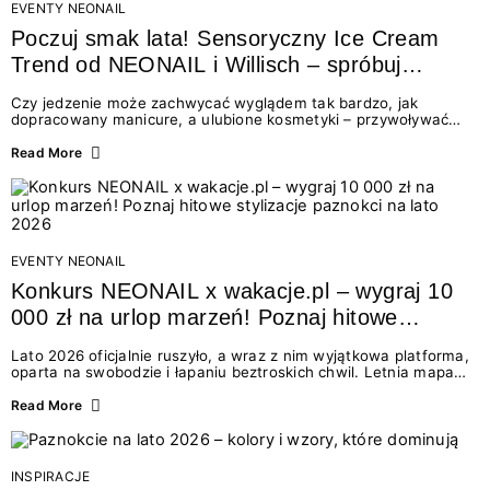
EVENTY NEONAIL
Poczuj smak lata! Sensoryczny Ice Cream
Trend od NEONAIL i Willisch – spróbuj
nowych lodów i odbierz prezent!
Czy jedzenie może zachwycać wyglądem tak bardzo, jak
dopracowany manicure, a ulubione kosmetyki – przywoływać
smak najpiękniejszych wakacyjnych wspomnień? Połączenie
świata beauty i oszałamiających deserów to coś więcej niż
Read More
chwilowa moda. To zaproszenie do celebracji chwili wszystkimi
zmysłami: przez soczysty kolor, aksamitną teksturę,
orzeźwiający zapach i słodki akcent na podniebieniu. Tego lata
NEONAIL łączy siły z marką Willisch, tworząc unikalny projekt
na styku jedzenia i piękna....
EVENTY NEONAIL
Konkurs NEONAIL x wakacje.pl – wygraj 10
000 zł na urlop marzeń! Poznaj hitowe
stylizacje paznokci na lato 2026
Lato 2026 oficjalnie ruszyło, a wraz z nim wyjątkowa platforma,
oparta na swobodzie i łapaniu beztroskich chwil. Letnia mapa
kolorów NEONAIL prowadzi nas przez najpiękniejsze
doświadczenia wakacji – od spontanicznych wyjazdów, przez
Read More
chwile relaksu, tropikalne inspiracje, aż po ekscytujące smaki.
Motywem przewodnim jest eksplorowanie i kolekcjonowanie
letnich momentów. Z tej okazji przygotowaliśmy coś absolutnie
wyjątkowego: wielki konkurs z wakacje.pl oraz dawkę
INSPIRACJE
najgorętszych trendów w...