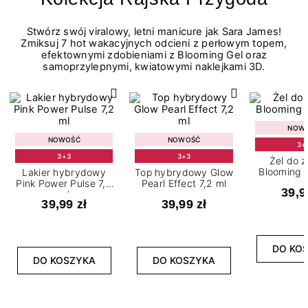
Stwórz swój viralowy, letni manicure jak Sara James!
Zmiksuj 7 hot wakacyjnych odcieni z perłowym topem,
efektownymi zdobieniami z Blooming Gel oraz
samoprzylepnymi, kwiatowymi naklejkami 3D.
NOW
NOWOŚĆ
NOWOŚĆ
3+
3+3
3+3
Żel do 
Blooming G
Lakier hybrydowy
Top hybrydowy Glow
Pink Power Pulse 7,2
Pearl Effect 7,2 ml
39,9
ml
39,99 zł
39,99 zł
DO KO
DO KOSZYKA
DO KOSZYKA