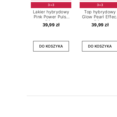
3+3
3+3
Lakier hybrydowy
Top hybrydowy
Pink Power Pulse
Glow Pearl Effec
7,2 ml
7,2 ml
39,99 zł
39,99 zł
DO KOSZYKA
DO KOSZYKA