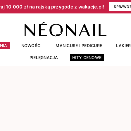
aj 10 000 zł na rajską przygodę z wakacje.pl!​
SPRAWD
NIA
NOWOŚCI
MANICURE I PEDICURE
LAKIE
PIELĘGNACJA
HITY CENOWE