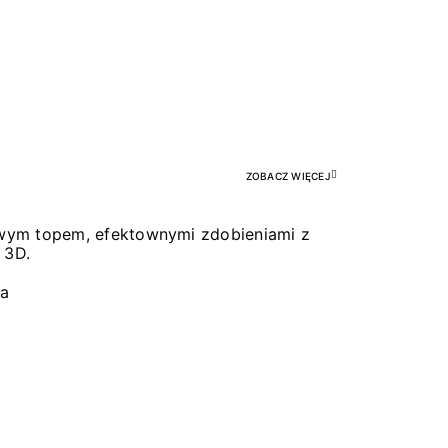
Pr
ZOBACZ WIĘCEJ
łowym topem, efektownymi zdobieniami z
 3D.