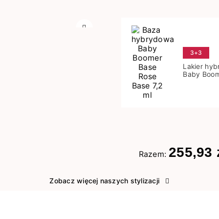
Następny
3+3
Lakier hy
Baby Boom
Base 7,2 m
255,93 
Razem:
Zobacz więcej naszych stylizacji