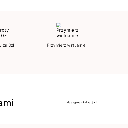
y za 0zł
Przymierz wirtualnie
jami
Następna stylizacja
Następny