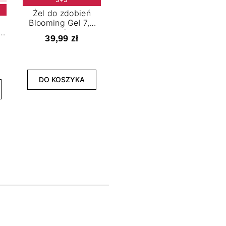
Żel do zdobień
Blooming Gel 7,2
t
ml
39,99 zł
NOWOŚĆ
3+3
DO KOSZYKA
Lakier hybrydowy
La
Limitless Green 7,2
Bol
ml
39,99 zł
DO KOSZYKA