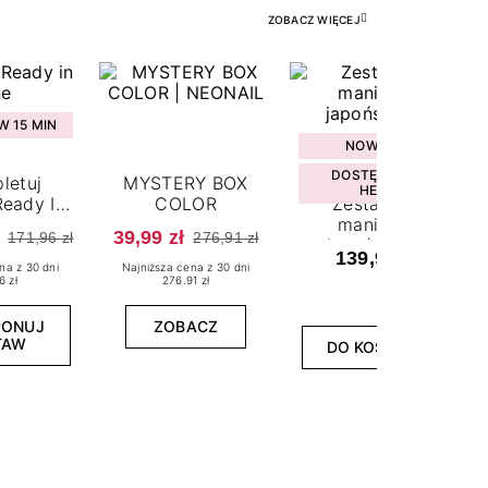
ZOBACZ WIĘCEJ
 15 MIN
NOWOŚĆ
DOSTĘPNY W
letuj
MYSTERY BOX
HEBE
eady In
COLOR
Zestaw do
ne
manicure
39,99 zł
171,96 zł
276,91 zł
japońskiego
139,99 zł
na z 30 dni
Najniższa cena z 30 dni
6 zł
276.91 zł
PONUJ
ZOBACZ
TAW
DO KOSZYKA