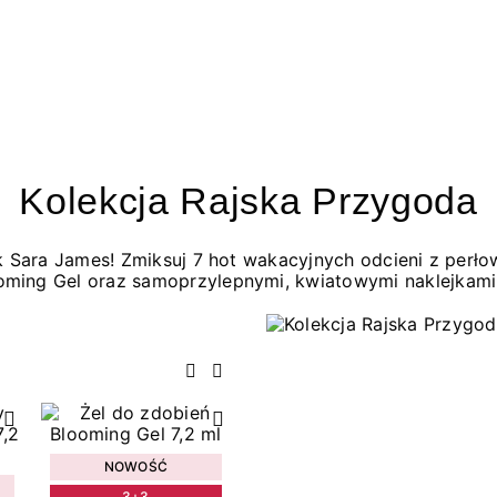
Kolekcja Rajska Przygoda
jak Sara James! Zmiksuj 7 hot wakacyjnych odcieni z per
oming Gel oraz samoprzylepnymi, kwiatowymi naklejkami
Poprzedni
Następny
NOWOŚĆ
3+3