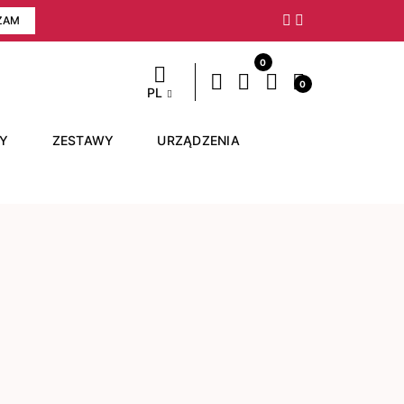
ZAM
Następny
0
0
PL
RY
ZESTAWY
URZĄDZENIA