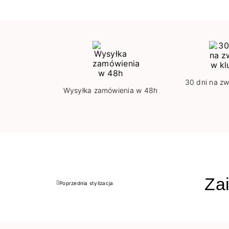
30 dni na zw
Wysyłka zamówienia w 48h
Zai
Poprzednia stylizacja
Poprzedni