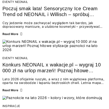
EVENTY NEONAIL
Poczuj smak lata! Sensoryczny Ice Cream
Trend od NEONAIL i Willisch – spróbuj
nowych lodów i odbierz prezent!
Czy jedzenie może zachwycać wyglądem tak bardzo, jak
dopracowany manicure, a ulubione kosmetyki – przywoływać
smak najpiękniejszych wakacyjnych wspomnień? Połączenie
świata beauty i oszałamiających deserów to coś więcej niż
Read More
chwilowa moda. To zaproszenie do celebracji chwili wszystkimi
zmysłami: przez soczysty kolor, aksamitną teksturę,
orzeźwiający zapach i słodki akcent na podniebieniu. Tego lata
NEONAIL łączy siły z marką Willisch, tworząc unikalny projekt
na styku jedzenia i piękna....
EVENTY NEONAIL
Konkurs NEONAIL x wakacje.pl – wygraj 10
000 zł na urlop marzeń! Poznaj hitowe
stylizacje paznokci na lato 2026
Lato 2026 oficjalnie ruszyło, a wraz z nim wyjątkowa platforma,
oparta na swobodzie i łapaniu beztroskich chwil. Letnia mapa
kolorów NEONAIL prowadzi nas przez najpiękniejsze
doświadczenia wakacji – od spontanicznych wyjazdów, przez
Read More
chwile relaksu, tropikalne inspiracje, aż po ekscytujące smaki.
Motywem przewodnim jest eksplorowanie i kolekcjonowanie
letnich momentów. Z tej okazji przygotowaliśmy coś absolutnie
wyjątkowego: wielki konkurs z wakacje.pl oraz dawkę
INSPIRACJE
najgorętszych trendów w...