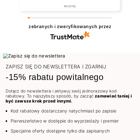
została zrealizowana ekspresowo.
wczoraj
Polecam wszystkim zainteresowanym.
zebranych i zweryfikowanych przez
ZAPISZ SIĘ DO NEWSLETTERA I ZGARNIJ
-15% rabatu powitalnego
Dołącz do newslettera i aktywuj swój jednorazowy kod
rabatowy. To najszybszy sposób, by zacząć
zamawiać taniej i
być zawsze krok przed innymi.
Kod rabatowy dostarczany natychmiast po zapisie
Pierwszeństwo w dostępie do wyprzedaży i premier
Specjalne oferty dostępne tylko dla zapisanych