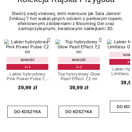
Stwórz swój viralowy, letni manicure jak Sara James!
Zmiksuj 7 hot wakacyjnych odcieni z perłowym topem,
efektownymi zdobieniami z Blooming Gel oraz
samoprzylepnymi, kwiatowymi naklejkami 3D.
NOW
NOWOŚĆ
NOWOŚĆ
3+
3+3
3+3
Lakier h
Limitless 
Lakier hybrydowy
Top hybrydowy Glow
m
Pink Power Pulse 7,2
Pearl Effect 7,2 ml
39,9
ml
39,99 zł
39,99 zł
DO KO
DO KOSZYKA
DO KOSZYKA