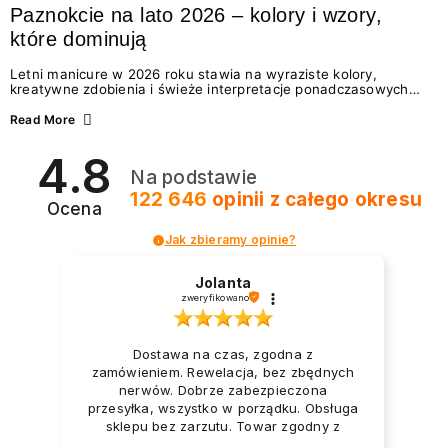
Paznokcie na lato 2026 – kolory i wzory,
które dominują
Letni manicure w 2026 roku stawia na wyraziste kolory,
kreatywne zdobienia i świeże interpretacje ponadczasowych
trendów. Wśród najmodniejszych propozycji nie brakuje
zarówno energetycznych odcieni inspirowanych wakacjami, jak
Read More
i delikatnych wzorów idealnych dla miłośniczek eleganckiej
prostoty. Jakie kolory i stylizacje paznokci będą królować latem
4.8
2026? Znajdź inspirację dla swojego manicure!
Na podstawie
122 646
opinii
z całego okresu
Ocena
Jak zbieramy opinie?
Jolanta
zweryfikowano
Dostawa na czas, zgodna z
zamówieniem. Rewelacja, bez zbędnych
nerwów. Dobrze zabezpieczona
przesyłka, wszystko w porządku. Obsługa
sklepu bez zarzutu. Towar zgodny z
opisem i zapotrzebowaniem. Przesyłka