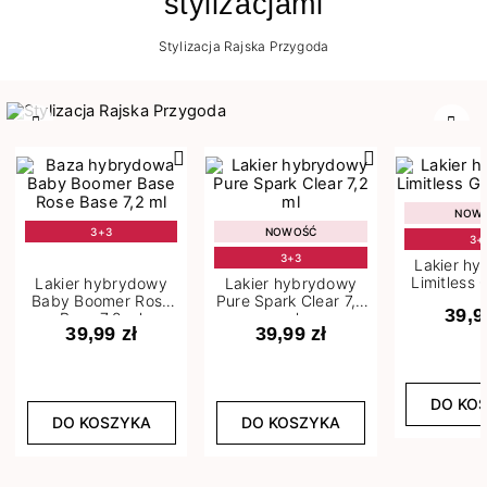
stylizacjami
Stylizacja Rajska Przygoda
Poprzedni
Nast
NOW
3+3
NOWOŚĆ
3+
3+3
Lakier h
Limitless 
Lakier hybrydowy
Lakier hybrydowy
m
Baby Boomer Rose
Pure Spark Clear 7,2
39,9
Base 7,2 ml
ml
39,99 zł
39,99 zł
DO KO
DO KOSZYKA
DO KOSZYKA