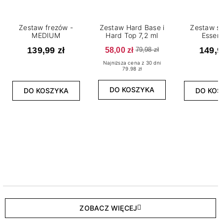
Zestaw frezów -
Zestaw Hard Base i
Zestaw s
MEDIUM
Hard Top 7,2 ml
Essen
139,99 zł
58,00 zł
149,9
79,98 zł
Najniższa cena z 30 dni
79.98 zł
DO KOSZYKA
DO KOSZYKA
DO KO
ZOBACZ WIĘCEJ