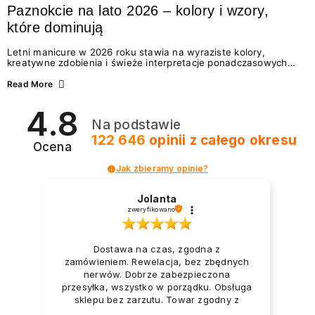
Paznokcie na lato 2026 – kolory i wzory,
które dominują
Letni manicure w 2026 roku stawia na wyraziste kolory,
kreatywne zdobienia i świeże interpretacje ponadczasowych
trendów. Wśród najmodniejszych propozycji nie brakuje
zarówno energetycznych odcieni inspirowanych wakacjami, jak
Read More
i delikatnych wzorów idealnych dla miłośniczek eleganckiej
prostoty. Jakie kolory i stylizacje paznokci będą królować latem
4.8
2026? Znajdź inspirację dla swojego manicure!
Na podstawie
122 646
opinii
z całego okresu
Ocena
Jak zbieramy opinie?
Jolanta
zweryfikowano
Dostawa na czas, zgodna z
zamówieniem. Rewelacja, bez zbędnych
nerwów. Dobrze zabezpieczona
przesyłka, wszystko w porządku. Obsługa
sklepu bez zarzutu. Towar zgodny z
opisem i zapotrzebowaniem. Przesyłka