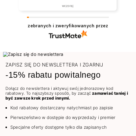
została zrealizowana ekspresowo.
wczoraj
Polecam wszystkim zainteresowanym.
zebranych i zweryfikowanych przez
ZAPISZ SIĘ DO NEWSLETTERA I ZGARNIJ
-15% rabatu powitalnego
Dołącz do newslettera i aktywuj swój jednorazowy kod
rabatowy. To najszybszy sposób, by zacząć
zamawiać taniej i
być zawsze krok przed innymi.
Kod rabatowy dostarczany natychmiast po zapisie
Pierwszeństwo w dostępie do wyprzedaży i premier
Specjalne oferty dostępne tylko dla zapisanych