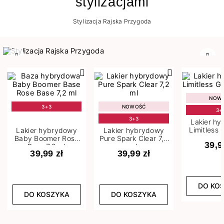
stylizacjami
Stylizacja Rajska Przygoda
Poprzedni
Nast
NOW
3+3
NOWOŚĆ
3+
3+3
Lakier h
Limitless 
Lakier hybrydowy
Lakier hybrydowy
m
Baby Boomer Rose
Pure Spark Clear 7,2
39,9
Base 7,2 ml
ml
39,99 zł
39,99 zł
DO KO
DO KOSZYKA
DO KOSZYKA