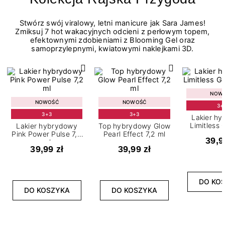
Stwórz swój viralowy, letni manicure jak Sara James!
Zmiksuj 7 hot wakacyjnych odcieni z perłowym topem,
efektownymi zdobieniami z Blooming Gel oraz
samoprzylepnymi, kwiatowymi naklejkami 3D.
NOW
NOWOŚĆ
NOWOŚĆ
3+
3+3
3+3
Lakier h
Limitless 
Lakier hybrydowy
Top hybrydowy Glow
m
Pink Power Pulse 7,2
Pearl Effect 7,2 ml
39,9
ml
39,99 zł
39,99 zł
DO KO
DO KOSZYKA
DO KOSZYKA