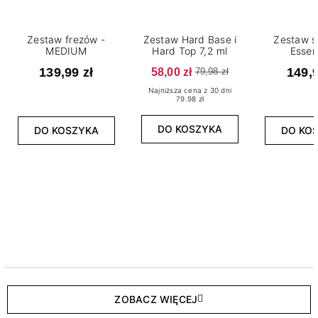
Zestaw frezów -
Zestaw Hard Base i
Zestaw s
MEDIUM
Hard Top 7,2 ml
Essen
139,99 zł
58,00 zł
149,9
79,98 zł
Najniższa cena z 30 dni
79.98 zł
DO KOSZYKA
DO KOSZYKA
DO KO
ZOBACZ WIĘCEJ