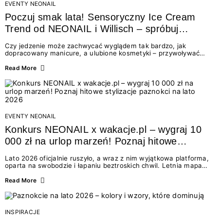
EVENTY NEONAIL
Poczuj smak lata! Sensoryczny Ice Cream
Trend od NEONAIL i Willisch – spróbuj
nowych lodów i odbierz prezent!
Czy jedzenie może zachwycać wyglądem tak bardzo, jak
dopracowany manicure, a ulubione kosmetyki – przywoływać
smak najpiękniejszych wakacyjnych wspomnień? Połączenie
świata beauty i oszałamiających deserów to coś więcej niż
Read More
chwilowa moda. To zaproszenie do celebracji chwili wszystkimi
zmysłami: przez soczysty kolor, aksamitną teksturę,
orzeźwiający zapach i słodki akcent na podniebieniu. Tego lata
NEONAIL łączy siły z marką Willisch, tworząc unikalny projekt
na styku jedzenia i piękna....
EVENTY NEONAIL
Konkurs NEONAIL x wakacje.pl – wygraj 10
000 zł na urlop marzeń! Poznaj hitowe
stylizacje paznokci na lato 2026
Lato 2026 oficjalnie ruszyło, a wraz z nim wyjątkowa platforma,
oparta na swobodzie i łapaniu beztroskich chwil. Letnia mapa
kolorów NEONAIL prowadzi nas przez najpiękniejsze
doświadczenia wakacji – od spontanicznych wyjazdów, przez
Read More
chwile relaksu, tropikalne inspiracje, aż po ekscytujące smaki.
Motywem przewodnim jest eksplorowanie i kolekcjonowanie
letnich momentów. Z tej okazji przygotowaliśmy coś absolutnie
wyjątkowego: wielki konkurs z wakacje.pl oraz dawkę
INSPIRACJE
najgorętszych trendów w...