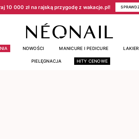
aj 10 000 zł na rajską przygodę z wakacje.pl!​
SPRAWD
NIA
NOWOŚCI
MANICURE I PEDICURE
LAKIE
PIELĘGNACJA
HITY CENOWE