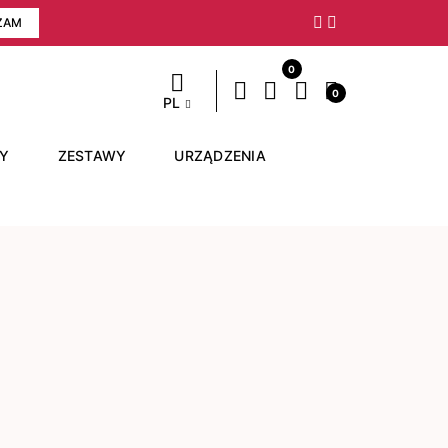
ZAM
Następny
0
0
PL
RY
ZESTAWY
URZĄDZENIA