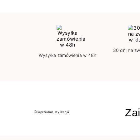
30 dni na zw
Wysyłka zamówienia w 48h
Zai
Poprzednia stylizacja
Poprzedni