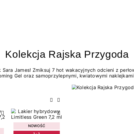
Kolekcja Rajska Przygoda
jak Sara James! Zmiksuj 7 hot wakacyjnych odcieni z per
oming Gel oraz samoprzylepnymi, kwiatowymi naklejkami
Poprzedni
Następny
NOWOŚĆ
3+3