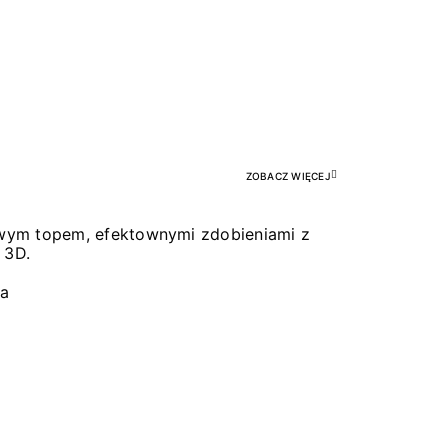
Pr
ZOBACZ WIĘCEJ
łowym topem, efektownymi zdobieniami z
 3D.