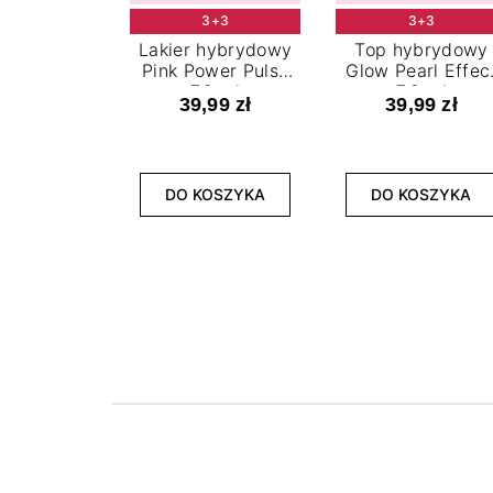
3+3
3+3
Lakier hybrydowy
Top hybrydowy
Pink Power Pulse
Glow Pearl Effec
7,2 ml
7,2 ml
39,99 zł
39,99 zł
DO KOSZYKA
DO KOSZYKA