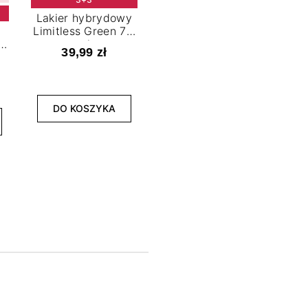
Lakier hybrydowy
Limitless Green 7,2
t
ml
39,99 zł
NOWOŚĆ
3+3
DO KOSZYKA
Lakier hybrydowy
La
Bold Horizon 7,2 ml
Fea
39,99 zł
DO KOSZYKA