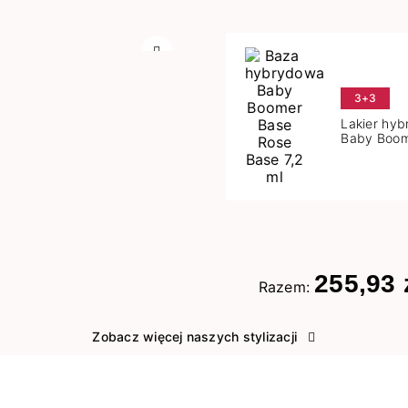
Następny
3+3
Lakier hy
Baby Boom
Base 7,2 m
255,93 
Razem:
Zobacz więcej naszych stylizacji