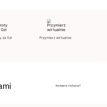
y za 0zł
Przymierz wirtualnie
jami
Następna stylizacja
Następny