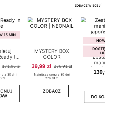
ZOBACZ WIĘCEJ
 15 MIN
NOWOŚĆ
DOSTĘPNY W
letuj
MYSTERY BOX
HEBE
eady In
COLOR
Zestaw do
ne
manicure
39,99 zł
171,96 zł
276,91 zł
japońskiego
139,99 zł
na z 30 dni
Najniższa cena z 30 dni
6 zł
276.91 zł
PONUJ
ZOBACZ
TAW
DO KOSZYKA