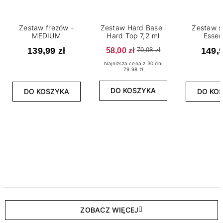
Zestaw frezów -
Zestaw Hard Base i
Zestaw s
MEDIUM
Hard Top 7,2 ml
Essen
139,99 zł
58,00 zł
149,9
79,98 zł
Najniższa cena z 30 dni
79.98 zł
DO KOSZYKA
DO KOSZYKA
DO KO
ZOBACZ WIĘCEJ