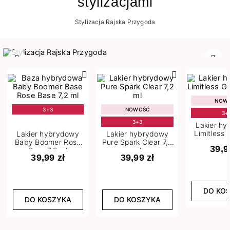
stylizacjami
Stylizacja Rajska Przygoda
Poprzedni
Nast
NOW
3+3
NOWOŚĆ
3+
3+3
Lakier h
Limitless 
Lakier hybrydowy
Lakier hybrydowy
m
Baby Boomer Rose
Pure Spark Clear 7,2
39,9
Base 7,2 ml
ml
39,99 zł
39,99 zł
DO KO
DO KOSZYKA
DO KOSZYKA