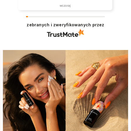
została zrealizowana ekspresowo.
wczoraj
Polecam wszystkim zainteresowanym.
zebranych i zweryfikowanych przez