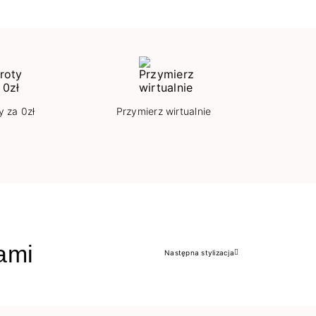
y za 0zł
Przymierz wirtualnie
jami
Następna stylizacja
Następny