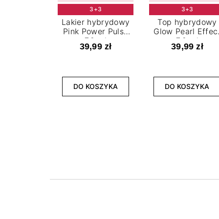
3+3
3+3
Lakier hybrydowy
Top hybrydowy
Pink Power Pulse
Glow Pearl Effec
7,2 ml
7,2 ml
39,99 zł
39,99 zł
DO KOSZYKA
DO KOSZYKA