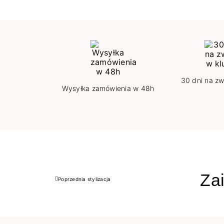
30 dni na zw
Wysyłka zamówienia w 48h
Zai
Poprzednia stylizacja
Poprzedni