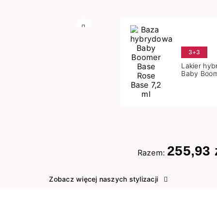
Następny
3+3
Lakier hy
Baby Boom
Base 7,2 m
255,93 
Razem:
Zobacz więcej naszych stylizacji