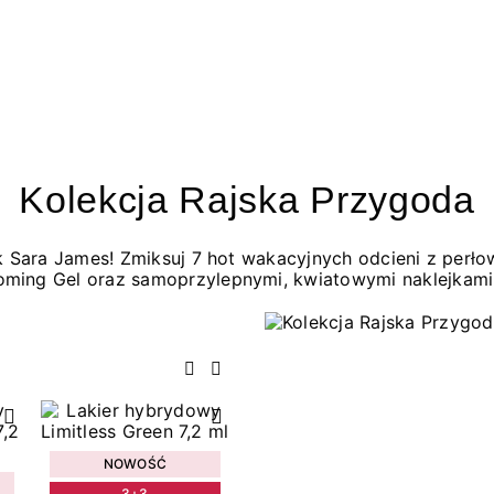
Kolekcja Rajska Przygoda
jak Sara James! Zmiksuj 7 hot wakacyjnych odcieni z per
oming Gel oraz samoprzylepnymi, kwiatowymi naklejkami
Poprzedni
Następny
NOWOŚĆ
3+3