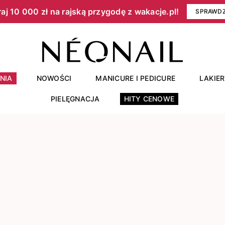
aj 10 000 zł na rajską przygodę z wakacje.pl!​
SPRAWD
NIA
NOWOŚCI
MANICURE I PEDICURE
LAKIE
PIELĘGNACJA
HITY CENOWE