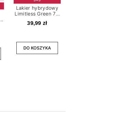
Lakier hybrydowy
Limitless Green 7,2
t
ml
39,99 zł
NOWOŚĆ
3+3
DO KOSZYKA
Lakier hybrydowy
La
Bold Horizon 7,2 ml
Fea
39,99 zł
DO KOSZYKA