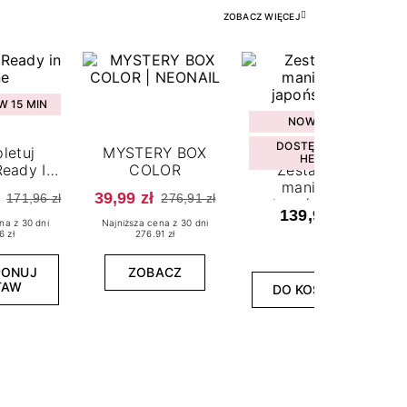
ZOBACZ WIĘCEJ
 15 MIN
NOWOŚĆ
DOSTĘPNY W
letuj
MYSTERY BOX
HEBE
eady In
COLOR
Zestaw do
ne
manicure
39,99 zł
171,96 zł
276,91 zł
japońskiego
139,99 zł
na z 30 dni
Najniższa cena z 30 dni
6 zł
276.91 zł
PONUJ
ZOBACZ
TAW
DO KOSZYKA