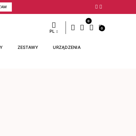
ZAM
Następny
0
0
PL
RY
ZESTAWY
URZĄDZENIA