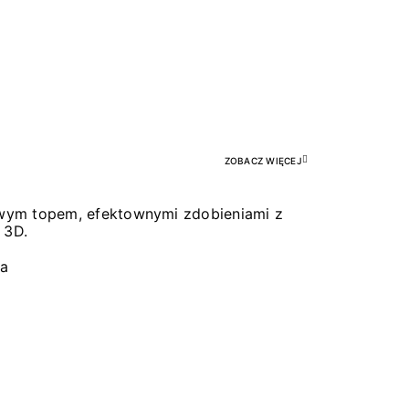
Pr
ZOBACZ WIĘCEJ
łowym topem, efektownymi zdobieniami z
 3D.