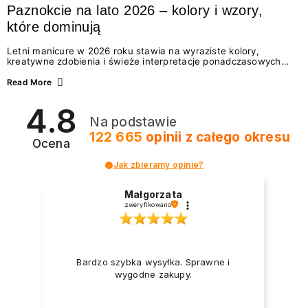
Paznokcie na lato 2026 – kolory i wzory,
które dominują
Letni manicure w 2026 roku stawia na wyraziste kolory,
kreatywne zdobienia i świeże interpretacje ponadczasowych
trendów. Wśród najmodniejszych propozycji nie brakuje
zarówno energetycznych odcieni inspirowanych wakacjami, jak
Read More
i delikatnych wzorów idealnych dla miłośniczek eleganckiej
prostoty. Jakie kolory i stylizacje paznokci będą królować latem
4.8
2026? Znajdź inspirację dla swojego manicure!
Na podstawie
122 665
opinii
z całego okresu
Ocena
Jak zbieramy opinie?
Małgorzata
zweryfikowano
Bardzo szybka wysyłka. Sprawne i
wygodne zakupy.