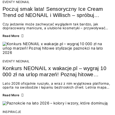
EVENTY NEONAIL
Poczuj smak lata! Sensoryczny Ice Cream
Trend od NEONAIL i Willisch – spróbuj
nowych lodów i odbierz prezent!
Czy jedzenie może zachwycać wyglądem tak bardzo, jak
dopracowany manicure, a ulubione kosmetyki – przywoływać
smak najpiękniejszych wakacyjnych wspomnień? Połączenie
świata beauty i oszałamiających deserów to coś więcej niż
Read More
chwilowa moda. To zaproszenie do celebracji chwili wszystkimi
zmysłami: przez soczysty kolor, aksamitną teksturę,
orzeźwiający zapach i słodki akcent na podniebieniu. Tego lata
NEONAIL łączy siły z marką Willisch, tworząc unikalny projekt
na styku jedzenia i piękna....
EVENTY NEONAIL
Konkurs NEONAIL x wakacje.pl – wygraj 10
000 zł na urlop marzeń! Poznaj hitowe
stylizacje paznokci na lato 2026
Lato 2026 oficjalnie ruszyło, a wraz z nim wyjątkowa platforma,
oparta na swobodzie i łapaniu beztroskich chwil. Letnia mapa
kolorów NEONAIL prowadzi nas przez najpiękniejsze
doświadczenia wakacji – od spontanicznych wyjazdów, przez
Read More
chwile relaksu, tropikalne inspiracje, aż po ekscytujące smaki.
Motywem przewodnim jest eksplorowanie i kolekcjonowanie
letnich momentów. Z tej okazji przygotowaliśmy coś absolutnie
wyjątkowego: wielki konkurs z wakacje.pl oraz dawkę
INSPIRACJE
najgorętszych trendów w...