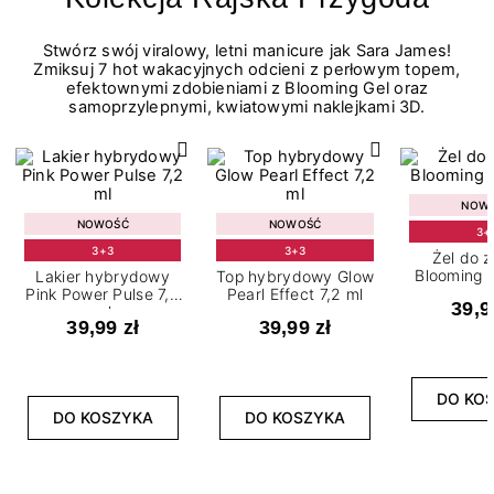
Stwórz swój viralowy, letni manicure jak Sara James!
Zmiksuj 7 hot wakacyjnych odcieni z perłowym topem,
efektownymi zdobieniami z Blooming Gel oraz
samoprzylepnymi, kwiatowymi naklejkami 3D.
NOW
NOWOŚĆ
NOWOŚĆ
3+
3+3
3+3
Żel do 
Blooming G
Lakier hybrydowy
Top hybrydowy Glow
Pink Power Pulse 7,2
Pearl Effect 7,2 ml
39,9
ml
39,99 zł
39,99 zł
DO KO
DO KOSZYKA
DO KOSZYKA