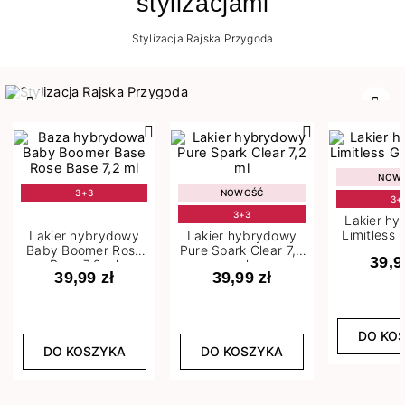
stylizacjami
Stylizacja Rajska Przygoda
Poprzedni
Nast
NOW
3+3
NOWOŚĆ
3+
3+3
Lakier h
Limitless 
Lakier hybrydowy
Lakier hybrydowy
m
Baby Boomer Rose
Pure Spark Clear 7,2
39,9
Base 7,2 ml
ml
39,99 zł
39,99 zł
DO KO
DO KOSZYKA
DO KOSZYKA