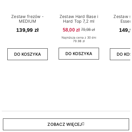
Zestaw frezów -
Zestaw Hard Base i
Zestaw s
MEDIUM
Hard Top 7,2 ml
Essen
139,99 zł
58,00 zł
149,9
79,98 zł
Najniższa cena z 30 dni
79.98 zł
DO KOSZYKA
DO KOSZYKA
DO KO
ZOBACZ WIĘCEJ