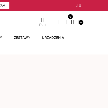
ZAM
Następny
0
0
PL
RY
ZESTAWY
URZĄDZENIA