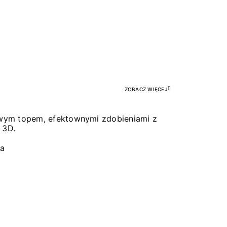
Pr
ZOBACZ WIĘCEJ
łowym topem, efektownymi zdobieniami z
 3D.