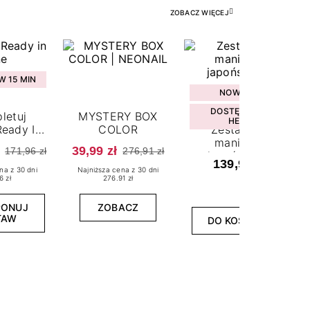
ZOBACZ WIĘCEJ
 15 MIN
NOWOŚĆ
DOSTĘPNY W
letuj
MYSTERY BOX
HEBE
eady In
COLOR
Zestaw do
ne
manicure
39,99 zł
171,96 zł
276,91 zł
japońskiego
139,99 zł
na z 30 dni
Najniższa cena z 30 dni
6 zł
276.91 zł
PONUJ
ZOBACZ
TAW
DO KOSZYKA