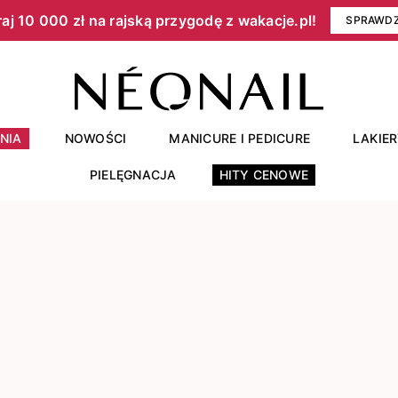
aj 10 000 zł na rajską przygodę z wakacje.pl!​
SPRAWD
NIA
NOWOŚCI
MANICURE I PEDICURE
LAKIE
PIELĘGNACJA
HITY CENOWE