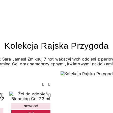
Kolekcja Rajska Przygoda
jak Sara James! Zmiksuj 7 hot wakacyjnych odcieni z per
oming Gel oraz samoprzylepnymi, kwiatowymi naklejkami
Poprzedni
Następny
NOWOŚĆ
3+3