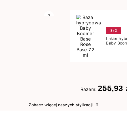
Następny
3+3
Lakier hy
Baby Boom
Base 7,2 m
255,93 
Razem:
Zobacz więcej naszych stylizacji