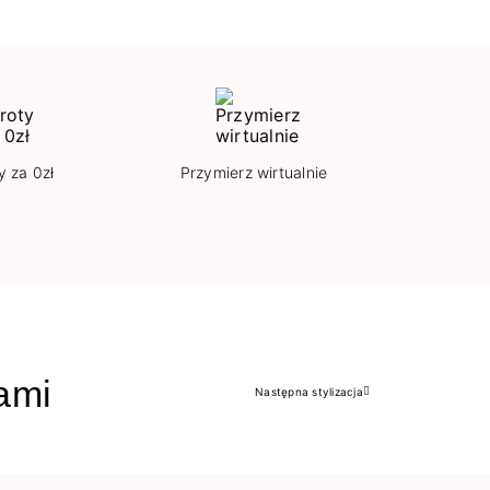
y za 0zł
Przymierz wirtualnie
jami
Następna stylizacja
Następny