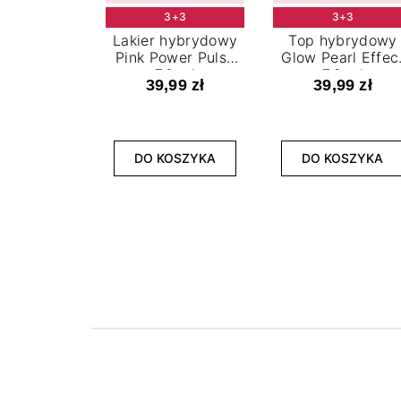
3+3
3+3
Lakier hybrydowy
Top hybrydowy
Pink Power Pulse
Glow Pearl Effec
7,2 ml
7,2 ml
39,99 zł
39,99 zł
DO KOSZYKA
DO KOSZYKA