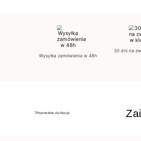
30 dni na zw
Wysyłka zamówienia w 48h
Zai
Poprzednia stylizacja
Poprzedni