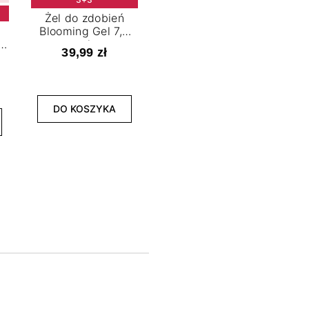
Żel do zdobień
Blooming Gel 7,2
t
ml
39,99 zł
NOWOŚĆ
3+3
DO KOSZYKA
Lakier hybrydowy
La
Limitless Green 7,2
Bol
ml
39,99 zł
DO KOSZYKA