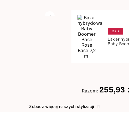
Następny
3+3
Lakier hy
Baby Boom
Base 7,2 m
255,93 
Razem:
Zobacz więcej naszych stylizacji