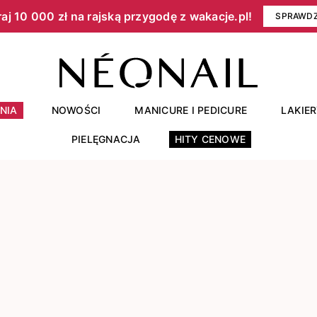
aj 10 000 zł na rajską przygodę z wakacje.pl!​
SPRAWD
NIA
NOWOŚCI
MANICURE I PEDICURE
LAKIE
PIELĘGNACJA
HITY CENOWE