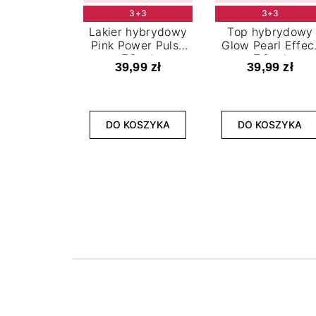
3+3
3+3
Lakier hybrydowy
Top hybrydowy
Pink Power Pulse
Glow Pearl Effec
7,2 ml
7,2 ml
39,99 zł
39,99 zł
DO KOSZYKA
DO KOSZYKA