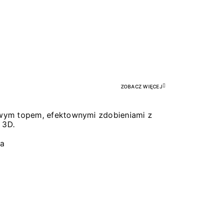
Pr
ZOBACZ WIĘCEJ
łowym topem, efektownymi zdobieniami z
 3D.