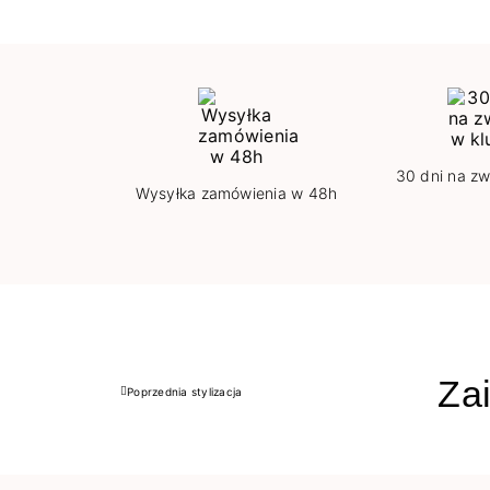
30 dni na zw
Wysyłka zamówienia w 48h
Zai
Poprzednia stylizacja
Poprzedni