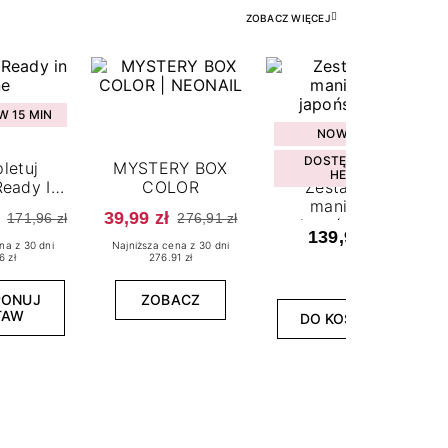
ZOBACZ WIĘCEJ
 15 MIN
NOWOŚĆ
DOSTĘPNY W
letuj
MYSTERY BOX
HEBE
eady In
COLOR
Zestaw do
ne
manicure
39,99 zł
171,96 zł
276,91 zł
japońskiego
139,99 zł
na z 30 dni
Najniższa cena z 30 dni
6 zł
276.91 zł
PONUJ
ZOBACZ
TAW
DO KOSZYKA