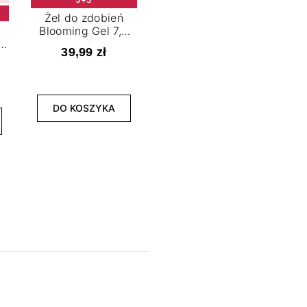
Żel do zdobień
Blooming Gel 7,2
t
ml
39,99 zł
NOWOŚĆ
3+3
DO KOSZYKA
Lakier hybrydowy
La
Limitless Green 7,2
Bol
ml
39,99 zł
DO KOSZYKA