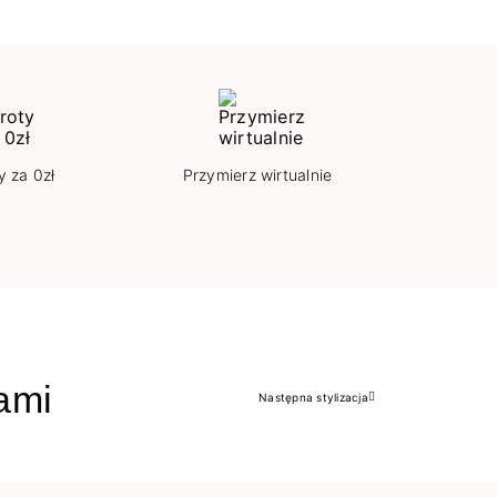
y za 0zł
Przymierz wirtualnie
jami
Następna stylizacja
Następny