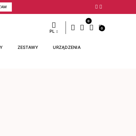
ZAM
Następny
0
0
PL
RY
ZESTAWY
URZĄDZENIA