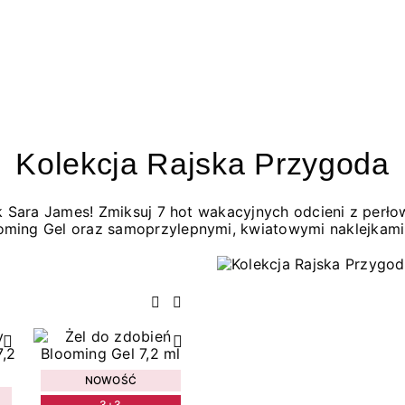
Kolekcja Rajska Przygoda
jak Sara James! Zmiksuj 7 hot wakacyjnych odcieni z per
oming Gel oraz samoprzylepnymi, kwiatowymi naklejkami
Poprzedni
Następny
NOWOŚĆ
3+3