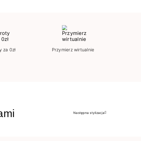
y za 0zł
Przymierz wirtualnie
jami
Następna stylizacja
Następny