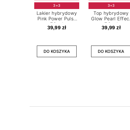
3+3
3+3
Lakier hybrydowy
Top hybrydowy
Pink Power Pulse
Glow Pearl Effec
7,2 ml
7,2 ml
39,99 zł
39,99 zł
DO KOSZYKA
DO KOSZYKA