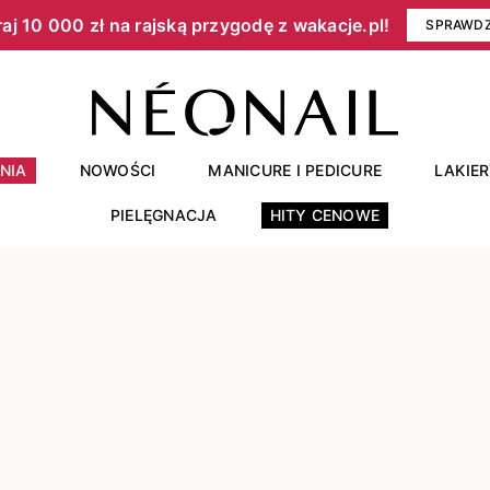
aj 10 000 zł na rajską przygodę z wakacje.pl!​
SPRAWD
NIA
NOWOŚCI
MANICURE I PEDICURE
LAKIE
PIELĘGNACJA
HITY CENOWE