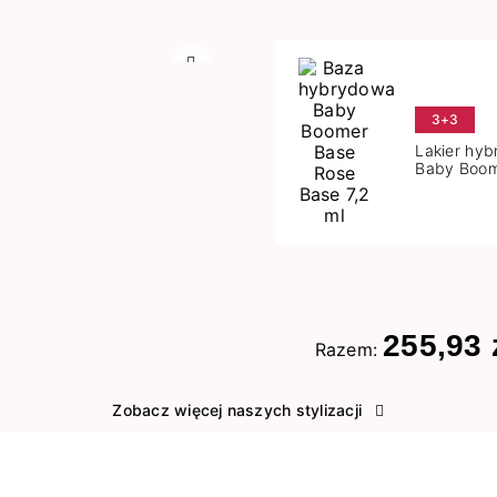
Następny
3+3
Lakier hy
Baby Boom
Base 7,2 m
255,93 
Razem:
Zobacz więcej naszych stylizacji