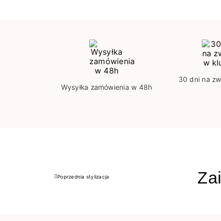
30 dni na zw
Wysyłka zamówienia w 48h
Zai
Poprzednia stylizacja
Poprzedni