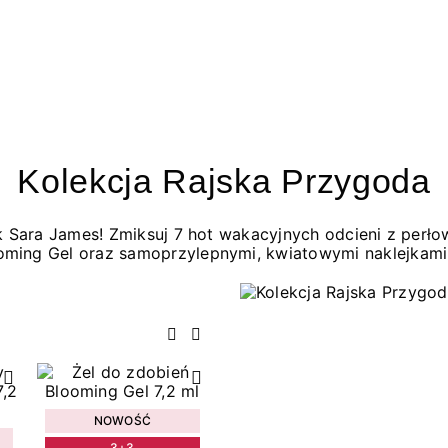
Kolekcja Rajska Przygoda
jak Sara James! Zmiksuj 7 hot wakacyjnych odcieni z per
oming Gel oraz samoprzylepnymi, kwiatowymi naklejkami
Poprzedni
Następny
NOWOŚĆ
3+3