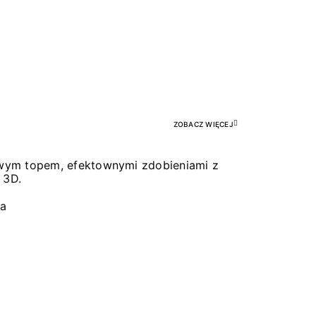
Pr
ZOBACZ WIĘCEJ
łowym topem, efektownymi zdobieniami z
 3D.