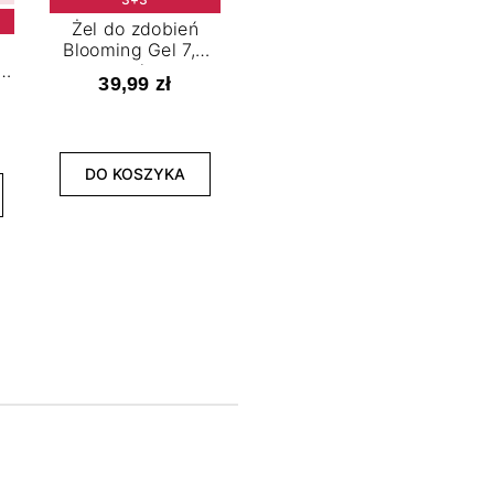
Żel do zdobień
Blooming Gel 7,2
t
ml
39,99 zł
NOWOŚĆ
3+3
DO KOSZYKA
Lakier hybrydowy
La
Limitless Green 7,2
Bol
ml
39,99 zł
DO KOSZYKA