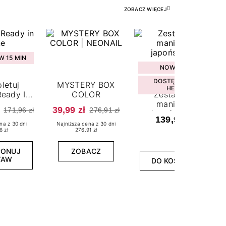
ZOBACZ WIĘCEJ
 15 MIN
NOWOŚĆ
DOSTĘPNY W
letuj
MYSTERY BOX
HEBE
eady In
COLOR
Zestaw do
ne
manicure
39,99 zł
171,96 zł
276,91 zł
japońskiego
139,99 zł
na z 30 dni
Najniższa cena z 30 dni
6 zł
276.91 zł
PONUJ
ZOBACZ
TAW
DO KOSZYKA