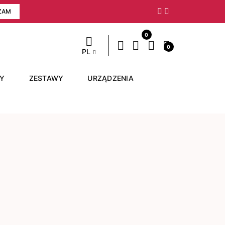
ZAM
Następny
0
0
PL
RY
ZESTAWY
URZĄDZENIA