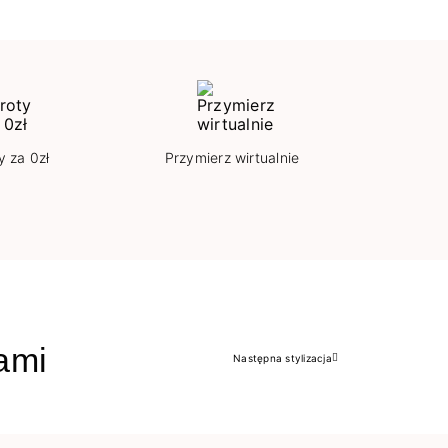
y za 0zł
Przymierz wirtualnie
jami
Następna stylizacja
Następny