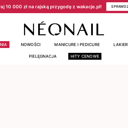
aj 10 000 zł na rajską przygodę z wakacje.pl!​
SPRAWD
NIA
NOWOŚCI
MANICURE I PEDICURE
LAKIE
PIELĘGNACJA
HITY CENOWE