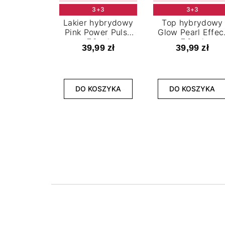
3+3
3+3
Lakier hybrydowy
Top hybrydowy
Pink Power Pulse
Glow Pearl Effec
7,2 ml
7,2 ml
39,99 zł
39,99 zł
DO KOSZYKA
DO KOSZYKA