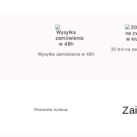
30 dni na zw
Wysyłka zamówienia w 48h
Zai
Poprzednia stylizacja
Poprzedni