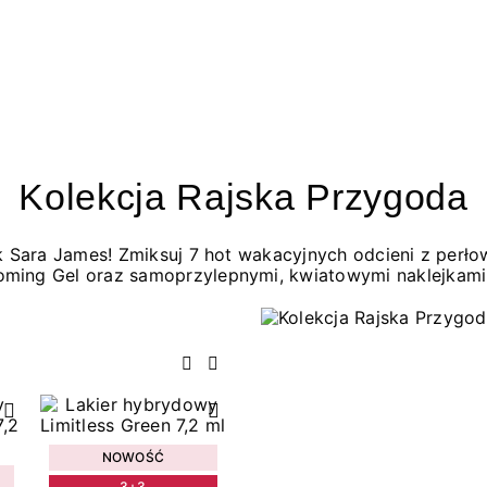
Kolekcja Rajska Przygoda
jak Sara James! Zmiksuj 7 hot wakacyjnych odcieni z per
oming Gel oraz samoprzylepnymi, kwiatowymi naklejkami
Poprzedni
Następny
NOWOŚĆ
3+3