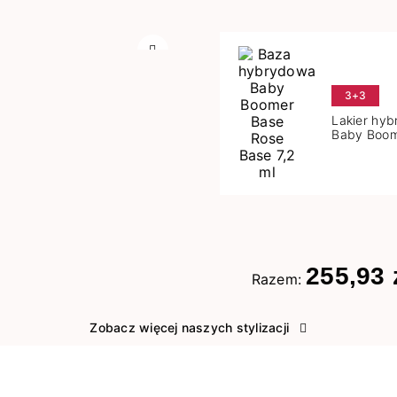
Następny
3+3
Lakier hy
Baby Boom
Base 7,2 m
255,93 
Razem:
Zobacz więcej naszych stylizacji