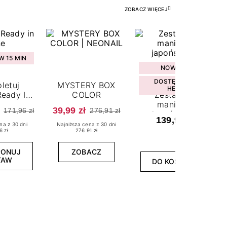
ZOBACZ WIĘCEJ
 15 MIN
NOWOŚĆ
DOSTĘPNY W
letuj
MYSTERY BOX
HEBE
eady In
COLOR
Zestaw do
ne
manicure
39,99 zł
171,96 zł
276,91 zł
japońskiego
139,99 zł
na z 30 dni
Najniższa cena z 30 dni
6 zł
276.91 zł
PONUJ
ZOBACZ
TAW
DO KOSZYKA