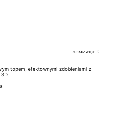
Pr
ZOBACZ WIĘCEJ
łowym topem, efektownymi zdobieniami z
 3D.