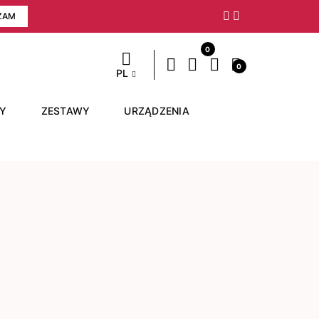
ZAM
Następny
0
0
PL
RY
ZESTAWY
URZĄDZENIA