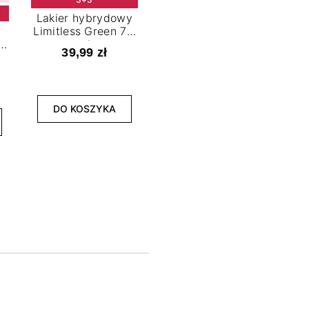
Lakier hybrydowy
Limitless Green 7,2
t
ml
39,99 zł
NOWOŚĆ
3+3
DO KOSZYKA
Lakier hybrydowy
La
Bold Horizon 7,2 ml
Fea
39,99 zł
DO KOSZYKA