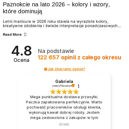
Paznokcie na lato 2026 – kolory i wzory,
które dominują
Letni manicure w 2026 roku stawia na wyraziste kolory,
kreatywne zdobienia i świeże interpretacje ponadczasowych
trendów. Wśród najmodniejszych propozycji nie brakuje
zarówno energetycznych odcieni inspirowanych wakacjami, jak
Read More
i delikatnych wzorów idealnych dla miłośniczek eleganckiej
prostoty. Jakie kolory i stylizacje paznokci będą królować latem
4.8
2026? Znajdź inspirację dla swojego manicure!
Na podstawie
122 657
opinii
z całego okresu
Ocena
Jak zbieramy opinie?
Gabriela
zweryfikowano
Mega punktualna dostawa przesyłki.
Paczka zapakowana perfekcyjnie. Warto
pochwalić pracowników obsługi klienta,
wykonują kawał dobrej roboty. Jestem
mega zadowolona z zakupów w tym
sklepie.
dzisiaj