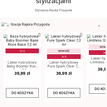
stylizacjami
Stylizacja Rajska Przygoda
Poprzedni
Nast
NOW
3+3
NOWOŚĆ
3+
3+3
Lakier h
Limitless 
Lakier hybrydowy
Lakier hybrydowy
m
Baby Boomer Rose
Pure Spark Clear 7,2
39,9
Base 7,2 ml
ml
39,99 zł
39,99 zł
DO KO
DO KOSZYKA
DO KOSZYKA