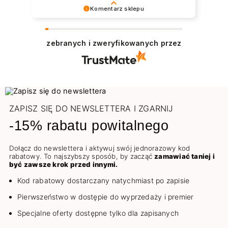
Komentarz sklepu
Dziękujemy serdecznie 😊 Bardzo cieszy nas
zadowolenie z udanych zakupów w sklepie
zebranych i zweryfikowanych przez
NEONAIL. Pozdrawiamy
ZAPISZ SIĘ DO NEWSLETTERA I ZGARNIJ
-15% rabatu powitalnego
Dołącz do newslettera i aktywuj swój jednorazowy kod
rabatowy. To najszybszy sposób, by zacząć
zamawiać taniej i
być zawsze krok przed innymi.
Kod rabatowy dostarczany natychmiast po zapisie
Pierwszeństwo w dostępie do wyprzedaży i premier
Specjalne oferty dostępne tylko dla zapisanych