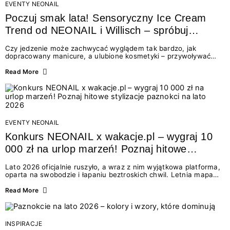
EVENTY NEONAIL
Poczuj smak lata! Sensoryczny Ice Cream
Trend od NEONAIL i Willisch – spróbuj
nowych lodów i odbierz prezent!
Czy jedzenie może zachwycać wyglądem tak bardzo, jak
dopracowany manicure, a ulubione kosmetyki – przywoływać
smak najpiękniejszych wakacyjnych wspomnień? Połączenie
świata beauty i oszałamiających deserów to coś więcej niż
Read More
chwilowa moda. To zaproszenie do celebracji chwili wszystkimi
zmysłami: przez soczysty kolor, aksamitną teksturę,
orzeźwiający zapach i słodki akcent na podniebieniu. Tego lata
NEONAIL łączy siły z marką Willisch, tworząc unikalny projekt
na styku jedzenia i piękna....
EVENTY NEONAIL
Konkurs NEONAIL x wakacje.pl – wygraj 10
000 zł na urlop marzeń! Poznaj hitowe
stylizacje paznokci na lato 2026
Lato 2026 oficjalnie ruszyło, a wraz z nim wyjątkowa platforma,
oparta na swobodzie i łapaniu beztroskich chwil. Letnia mapa
kolorów NEONAIL prowadzi nas przez najpiękniejsze
doświadczenia wakacji – od spontanicznych wyjazdów, przez
Read More
chwile relaksu, tropikalne inspiracje, aż po ekscytujące smaki.
Motywem przewodnim jest eksplorowanie i kolekcjonowanie
letnich momentów. Z tej okazji przygotowaliśmy coś absolutnie
wyjątkowego: wielki konkurs z wakacje.pl oraz dawkę
INSPIRACJE
najgorętszych trendów w...