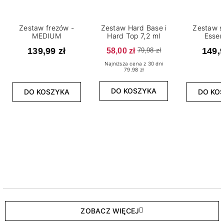
Zestaw frezów -
Zestaw Hard Base i
Zestaw s
MEDIUM
Hard Top 7,2 ml
Essen
139,99 zł
58,00 zł
149,9
79,98 zł
Najniższa cena z 30 dni
79.98 zł
DO KOSZYKA
DO KOSZYKA
DO KO
ZOBACZ WIĘCEJ