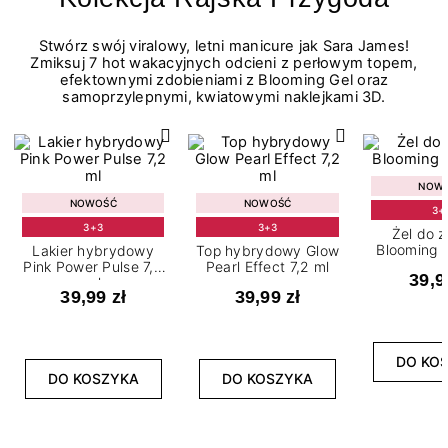
Stwórz swój viralowy, letni manicure jak Sara James!
Zmiksuj 7 hot wakacyjnych odcieni z perłowym topem,
efektownymi zdobieniami z Blooming Gel oraz
samoprzylepnymi, kwiatowymi naklejkami 3D.
NOW
NOWOŚĆ
NOWOŚĆ
3+
3+3
3+3
Żel do 
Blooming G
Lakier hybrydowy
Top hybrydowy Glow
Pink Power Pulse 7,2
Pearl Effect 7,2 ml
39,9
ml
39,99 zł
39,99 zł
DO KO
DO KOSZYKA
DO KOSZYKA