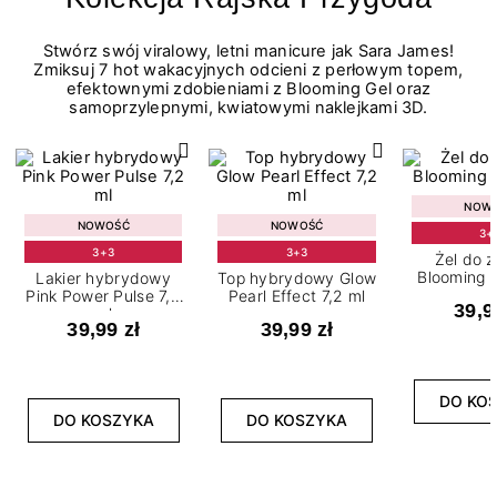
Stwórz swój viralowy, letni manicure jak Sara James!
Zmiksuj 7 hot wakacyjnych odcieni z perłowym topem,
efektownymi zdobieniami z Blooming Gel oraz
samoprzylepnymi, kwiatowymi naklejkami 3D.
NOW
NOWOŚĆ
NOWOŚĆ
3+
3+3
3+3
Żel do 
Blooming G
Lakier hybrydowy
Top hybrydowy Glow
Pink Power Pulse 7,2
Pearl Effect 7,2 ml
39,9
ml
39,99 zł
39,99 zł
DO KO
DO KOSZYKA
DO KOSZYKA