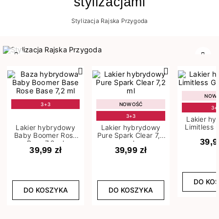
stylizacjami
Stylizacja Rajska Przygoda
Poprzedni
Nast
NOW
3+3
NOWOŚĆ
3+
3+3
Lakier h
Limitless 
Lakier hybrydowy
Lakier hybrydowy
m
Baby Boomer Rose
Pure Spark Clear 7,2
39,9
Base 7,2 ml
ml
39,99 zł
39,99 zł
DO KO
DO KOSZYKA
DO KOSZYKA