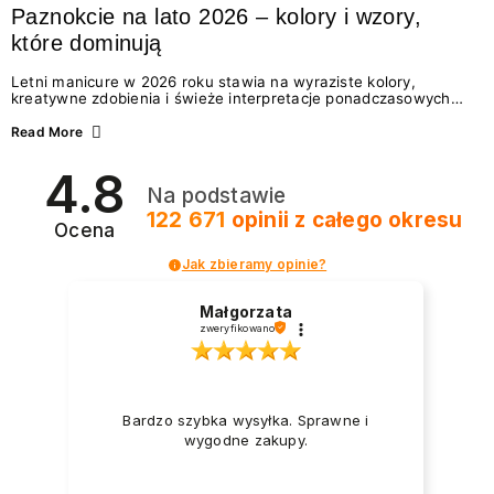
Paznokcie na lato 2026 – kolory i wzory,
które dominują
Letni manicure w 2026 roku stawia na wyraziste kolory,
kreatywne zdobienia i świeże interpretacje ponadczasowych
trendów. Wśród najmodniejszych propozycji nie brakuje
zarówno energetycznych odcieni inspirowanych wakacjami, jak
Read More
i delikatnych wzorów idealnych dla miłośniczek eleganckiej
prostoty. Jakie kolory i stylizacje paznokci będą królować latem
4.8
2026? Znajdź inspirację dla swojego manicure!
Na podstawie
122 671
opinii
z całego okresu
Ocena
Jak zbieramy opinie?
Małgorzata
zweryfikowano
Bardzo szybka wysyłka. Sprawne i
wygodne zakupy.