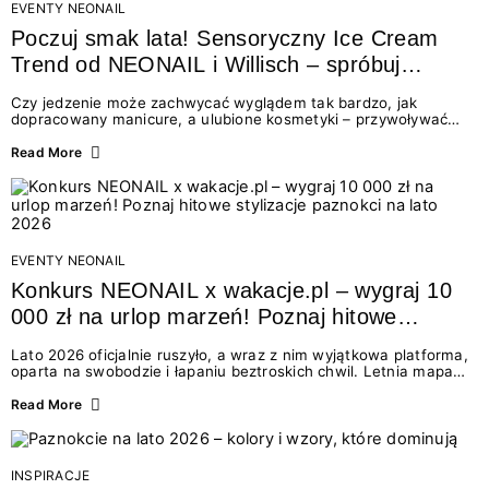
EVENTY NEONAIL
Poczuj smak lata! Sensoryczny Ice Cream
Trend od NEONAIL i Willisch – spróbuj
nowych lodów i odbierz prezent!
Czy jedzenie może zachwycać wyglądem tak bardzo, jak
dopracowany manicure, a ulubione kosmetyki – przywoływać
smak najpiękniejszych wakacyjnych wspomnień? Połączenie
świata beauty i oszałamiających deserów to coś więcej niż
Read More
chwilowa moda. To zaproszenie do celebracji chwili wszystkimi
zmysłami: przez soczysty kolor, aksamitną teksturę,
orzeźwiający zapach i słodki akcent na podniebieniu. Tego lata
NEONAIL łączy siły z marką Willisch, tworząc unikalny projekt
na styku jedzenia i piękna....
EVENTY NEONAIL
Konkurs NEONAIL x wakacje.pl – wygraj 10
000 zł na urlop marzeń! Poznaj hitowe
stylizacje paznokci na lato 2026
Lato 2026 oficjalnie ruszyło, a wraz z nim wyjątkowa platforma,
oparta na swobodzie i łapaniu beztroskich chwil. Letnia mapa
kolorów NEONAIL prowadzi nas przez najpiękniejsze
doświadczenia wakacji – od spontanicznych wyjazdów, przez
Read More
chwile relaksu, tropikalne inspiracje, aż po ekscytujące smaki.
Motywem przewodnim jest eksplorowanie i kolekcjonowanie
letnich momentów. Z tej okazji przygotowaliśmy coś absolutnie
wyjątkowego: wielki konkurs z wakacje.pl oraz dawkę
INSPIRACJE
najgorętszych trendów w...