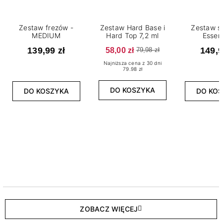
Zestaw frezów -
Zestaw Hard Base i
Zestaw s
MEDIUM
Hard Top 7,2 ml
Essen
139,99 zł
58,00 zł
149,9
79,98 zł
Najniższa cena z 30 dni
79.98 zł
DO KOSZYKA
DO KOSZYKA
DO KO
ZOBACZ WIĘCEJ