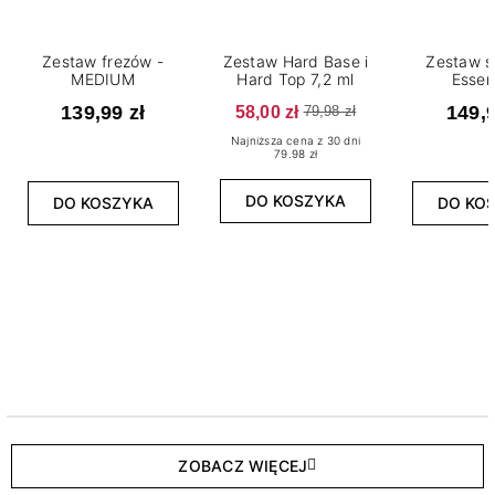
Zestaw frezów -
Zestaw Hard Base i
Zestaw s
MEDIUM
Hard Top 7,2 ml
Essen
139,99 zł
58,00 zł
149,9
79,98 zł
Najniższa cena z 30 dni
79.98 zł
DO KOSZYKA
DO KOSZYKA
DO KO
ZOBACZ WIĘCEJ