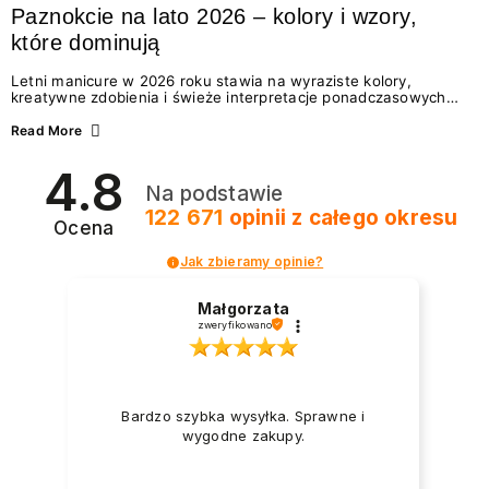
Paznokcie na lato 2026 – kolory i wzory,
które dominują
Letni manicure w 2026 roku stawia na wyraziste kolory,
kreatywne zdobienia i świeże interpretacje ponadczasowych
trendów. Wśród najmodniejszych propozycji nie brakuje
zarówno energetycznych odcieni inspirowanych wakacjami, jak
Read More
i delikatnych wzorów idealnych dla miłośniczek eleganckiej
prostoty. Jakie kolory i stylizacje paznokci będą królować latem
4.8
2026? Znajdź inspirację dla swojego manicure!
Na podstawie
122 671
opinii
z całego okresu
Ocena
Jak zbieramy opinie?
Małgorzata
zweryfikowano
Bardzo szybka wysyłka. Sprawne i
wygodne zakupy.