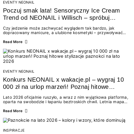
EVENTY NEONAIL
Poczuj smak lata! Sensoryczny Ice Cream
Trend od NEONAIL i Willisch – spróbuj
nowych lodów i odbierz prezent!
Czy jedzenie może zachwycać wyglądem tak bardzo, jak
dopracowany manicure, a ulubione kosmetyki – przywoływać
smak najpiękniejszych wakacyjnych wspomnień? Połączenie
świata beauty i oszałamiających deserów to coś więcej niż
Read More
chwilowa moda. To zaproszenie do celebracji chwili wszystkimi
zmysłami: przez soczysty kolor, aksamitną teksturę,
orzeźwiający zapach i słodki akcent na podniebieniu. Tego lata
NEONAIL łączy siły z marką Willisch, tworząc unikalny projekt
na styku jedzenia i piękna....
EVENTY NEONAIL
Konkurs NEONAIL x wakacje.pl – wygraj 10
000 zł na urlop marzeń! Poznaj hitowe
stylizacje paznokci na lato 2026
Lato 2026 oficjalnie ruszyło, a wraz z nim wyjątkowa platforma,
oparta na swobodzie i łapaniu beztroskich chwil. Letnia mapa
kolorów NEONAIL prowadzi nas przez najpiękniejsze
doświadczenia wakacji – od spontanicznych wyjazdów, przez
Read More
chwile relaksu, tropikalne inspiracje, aż po ekscytujące smaki.
Motywem przewodnim jest eksplorowanie i kolekcjonowanie
letnich momentów. Z tej okazji przygotowaliśmy coś absolutnie
wyjątkowego: wielki konkurs z wakacje.pl oraz dawkę
INSPIRACJE
najgorętszych trendów w...