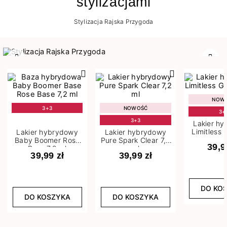
stylizacjami
Stylizacja Rajska Przygoda
Poprzedni
Nast
NOW
3+3
NOWOŚĆ
3+
3+3
Lakier h
Limitless 
Lakier hybrydowy
Lakier hybrydowy
m
Baby Boomer Rose
Pure Spark Clear 7,2
39,9
Base 7,2 ml
ml
39,99 zł
39,99 zł
DO KO
DO KOSZYKA
DO KOSZYKA