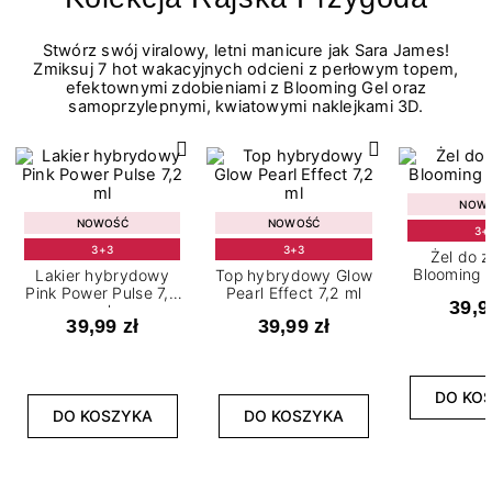
Stwórz swój viralowy, letni manicure jak Sara James!
Zmiksuj 7 hot wakacyjnych odcieni z perłowym topem,
efektownymi zdobieniami z Blooming Gel oraz
samoprzylepnymi, kwiatowymi naklejkami 3D.
NOW
NOWOŚĆ
NOWOŚĆ
3+
3+3
3+3
Żel do 
Blooming G
Lakier hybrydowy
Top hybrydowy Glow
Pink Power Pulse 7,2
Pearl Effect 7,2 ml
39,9
ml
39,99 zł
39,99 zł
DO KO
DO KOSZYKA
DO KOSZYKA