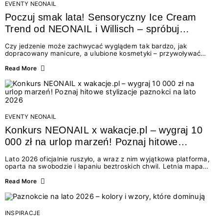
EVENTY NEONAIL
Poczuj smak lata! Sensoryczny Ice Cream
Trend od NEONAIL i Willisch – spróbuj
nowych lodów i odbierz prezent!
Czy jedzenie może zachwycać wyglądem tak bardzo, jak
dopracowany manicure, a ulubione kosmetyki – przywoływać
smak najpiękniejszych wakacyjnych wspomnień? Połączenie
świata beauty i oszałamiających deserów to coś więcej niż
Read More
chwilowa moda. To zaproszenie do celebracji chwili wszystkimi
zmysłami: przez soczysty kolor, aksamitną teksturę,
orzeźwiający zapach i słodki akcent na podniebieniu. Tego lata
NEONAIL łączy siły z marką Willisch, tworząc unikalny projekt
na styku jedzenia i piękna....
EVENTY NEONAIL
Konkurs NEONAIL x wakacje.pl – wygraj 10
000 zł na urlop marzeń! Poznaj hitowe
stylizacje paznokci na lato 2026
Lato 2026 oficjalnie ruszyło, a wraz z nim wyjątkowa platforma,
oparta na swobodzie i łapaniu beztroskich chwil. Letnia mapa
kolorów NEONAIL prowadzi nas przez najpiękniejsze
doświadczenia wakacji – od spontanicznych wyjazdów, przez
Read More
chwile relaksu, tropikalne inspiracje, aż po ekscytujące smaki.
Motywem przewodnim jest eksplorowanie i kolekcjonowanie
letnich momentów. Z tej okazji przygotowaliśmy coś absolutnie
wyjątkowego: wielki konkurs z wakacje.pl oraz dawkę
INSPIRACJE
najgorętszych trendów w...