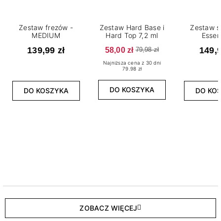
Zestaw frezów -
Zestaw Hard Base i
Zestaw s
MEDIUM
Hard Top 7,2 ml
Essen
139,99 zł
58,00 zł
149,9
79,98 zł
Najniższa cena z 30 dni
79.98 zł
DO KOSZYKA
DO KOSZYKA
DO KO
ZOBACZ WIĘCEJ