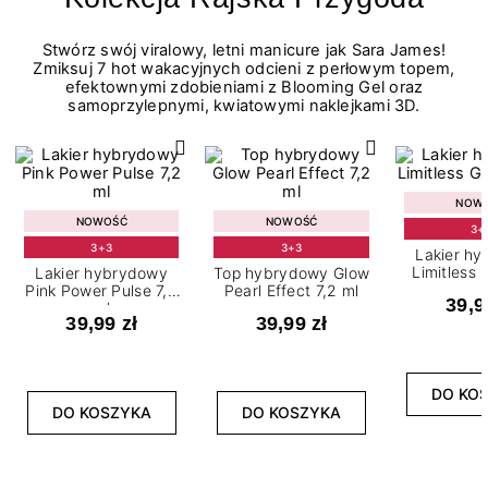
Stwórz swój viralowy, letni manicure jak Sara James!
Zmiksuj 7 hot wakacyjnych odcieni z perłowym topem,
efektownymi zdobieniami z Blooming Gel oraz
samoprzylepnymi, kwiatowymi naklejkami 3D.
NOW
NOWOŚĆ
NOWOŚĆ
3+
3+3
3+3
Lakier h
Limitless 
Lakier hybrydowy
Top hybrydowy Glow
m
Pink Power Pulse 7,2
Pearl Effect 7,2 ml
39,9
ml
39,99 zł
39,99 zł
DO KO
DO KOSZYKA
DO KOSZYKA