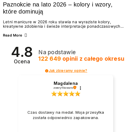
Paznokcie na lato 2026 – kolory i wzory,
które dominują
Letni manicure w 2026 roku stawia na wyraziste kolory,
kreatywne zdobienia i świeże interpretacje ponadczasowych
trendów. Wśród najmodniejszych propozycji nie brakuje
zarówno energetycznych odcieni inspirowanych wakacjami, jak
Read More
i delikatnych wzorów idealnych dla miłośniczek eleganckiej
prostoty. Jakie kolory i stylizacje paznokci będą królować latem
4.8
2026? Znajdź inspirację dla swojego manicure!
Na podstawie
122 649
opinii
z całego okresu
Ocena
Jak zbieramy opinie?
Magdalena
zweryfikowano
Czas dostawy na medal. Moja przesyłka
została odpowiednio zapakowana.