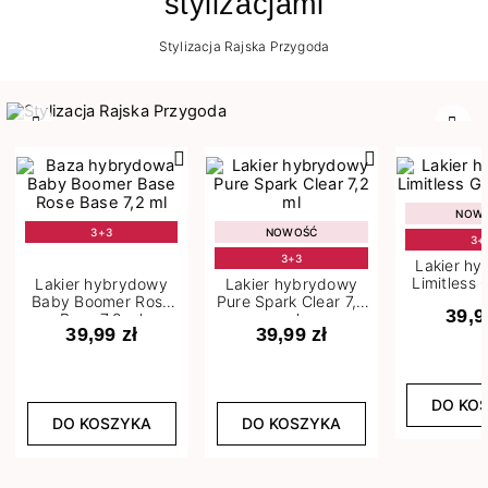
stylizacjami
Stylizacja Rajska Przygoda
Poprzedni
Nast
NOW
3+3
NOWOŚĆ
3+
3+3
Lakier h
Limitless 
Lakier hybrydowy
Lakier hybrydowy
m
Baby Boomer Rose
Pure Spark Clear 7,2
39,9
Base 7,2 ml
ml
39,99 zł
39,99 zł
DO KO
DO KOSZYKA
DO KOSZYKA