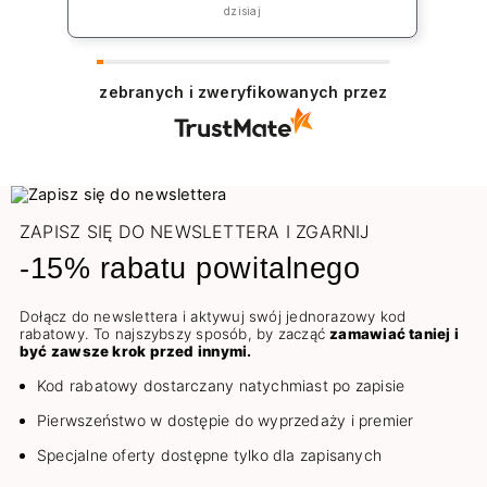
„rekompensatę” jednak koszt np lakieru
dzisiaj
to 39zł plus koszt przesyłki co jest w
żaden sposób niezadowalające.
zebranych i zweryfikowanych przez
ZAPISZ SIĘ DO NEWSLETTERA I ZGARNIJ
-15% rabatu powitalnego
Dołącz do newslettera i aktywuj swój jednorazowy kod
rabatowy. To najszybszy sposób, by zacząć
zamawiać taniej i
być zawsze krok przed innymi.
Kod rabatowy dostarczany natychmiast po zapisie
Pierwszeństwo w dostępie do wyprzedaży i premier
Specjalne oferty dostępne tylko dla zapisanych