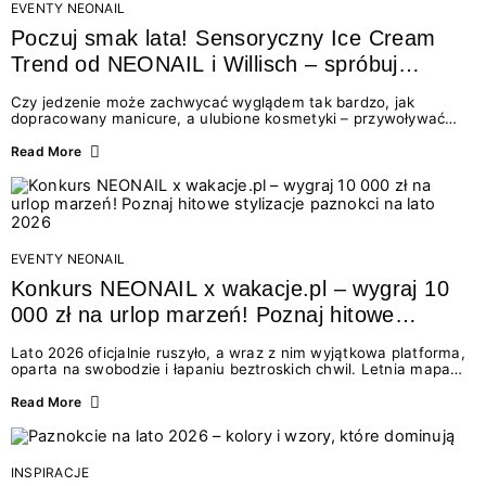
EVENTY NEONAIL
Poczuj smak lata! Sensoryczny Ice Cream
Trend od NEONAIL i Willisch – spróbuj
nowych lodów i odbierz prezent!
Czy jedzenie może zachwycać wyglądem tak bardzo, jak
dopracowany manicure, a ulubione kosmetyki – przywoływać
smak najpiękniejszych wakacyjnych wspomnień? Połączenie
świata beauty i oszałamiających deserów to coś więcej niż
Read More
chwilowa moda. To zaproszenie do celebracji chwili wszystkimi
zmysłami: przez soczysty kolor, aksamitną teksturę,
orzeźwiający zapach i słodki akcent na podniebieniu. Tego lata
NEONAIL łączy siły z marką Willisch, tworząc unikalny projekt
na styku jedzenia i piękna....
EVENTY NEONAIL
Konkurs NEONAIL x wakacje.pl – wygraj 10
000 zł na urlop marzeń! Poznaj hitowe
stylizacje paznokci na lato 2026
Lato 2026 oficjalnie ruszyło, a wraz z nim wyjątkowa platforma,
oparta na swobodzie i łapaniu beztroskich chwil. Letnia mapa
kolorów NEONAIL prowadzi nas przez najpiękniejsze
doświadczenia wakacji – od spontanicznych wyjazdów, przez
Read More
chwile relaksu, tropikalne inspiracje, aż po ekscytujące smaki.
Motywem przewodnim jest eksplorowanie i kolekcjonowanie
letnich momentów. Z tej okazji przygotowaliśmy coś absolutnie
wyjątkowego: wielki konkurs z wakacje.pl oraz dawkę
INSPIRACJE
najgorętszych trendów w...