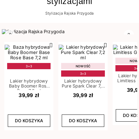
stylizacjami
Stylizacja Rajska Przygoda
Poprzedni
Nast
NOW
3+3
NOWOŚĆ
3+
3+3
Lakier h
Limitless 
Lakier hybrydowy
Lakier hybrydowy
m
Baby Boomer Rose
Pure Spark Clear 7,2
39,9
Base 7,2 ml
ml
39,99 zł
39,99 zł
DO KO
DO KOSZYKA
DO KOSZYKA