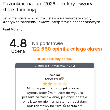
Paznokcie na lato 2026 – kolory i wzory,
które dominują
Letni manicure w 2026 roku stawia na wyraziste kolory,
kreatywne zdobienia i świeże interpretacje ponadczasowych
trendów. Wśród najmodniejszych propozycji nie brakuje
zarówno energetycznych odcieni inspirowanych wakacjami, jak
Read More
i delikatnych wzorów idealnych dla miłośniczek eleganckiej
prostoty. Jakie kolory i stylizacje paznokci będą królować latem
4.8
2026? Znajdź inspirację dla swojego manicure!
Na podstawie
122 660
opinii
z całego okresu
Ocena
Jak zbieramy opinie?
OPINIA W TRAKCIE MEDIACJI
?
Iwona
zweryfikowano
Mimo super promocji i jako takiego
wyboru kolorów, miałam do wyboru
prezent za zamówienie, po czym dostaje
email, że go nie ma na stanie i dostałam
bon rabatowy na 20zl 🤡 rozumiem