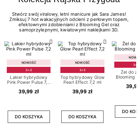
Stwórz swój viralowy, letni manicure jak Sara James!
Zmiksuj 7 hot wakacyjnych odcieni z perłowym topem,
efektownymi zdobieniami z Blooming Gel oraz
samoprzylepnymi, kwiatowymi naklejkami 3D.
NOW
NOWOŚĆ
NOWOŚĆ
3+
3+3
3+3
Żel do 
Blooming G
Lakier hybrydowy
Top hybrydowy Glow
Pink Power Pulse 7,2
Pearl Effect 7,2 ml
39,9
ml
39,99 zł
39,99 zł
DO KO
DO KOSZYKA
DO KOSZYKA