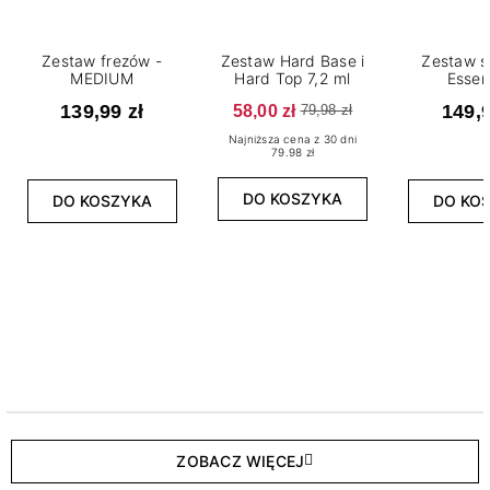
Zestaw frezów -
Zestaw Hard Base i
Zestaw s
MEDIUM
Hard Top 7,2 ml
Essen
139,99 zł
58,00 zł
149,9
79,98 zł
Najniższa cena z 30 dni
79.98 zł
DO KOSZYKA
DO KOSZYKA
DO KO
ZOBACZ WIĘCEJ