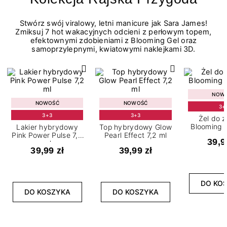
Stwórz swój viralowy, letni manicure jak Sara James!
Zmiksuj 7 hot wakacyjnych odcieni z perłowym topem,
efektownymi zdobieniami z Blooming Gel oraz
samoprzylepnymi, kwiatowymi naklejkami 3D.
NOW
NOWOŚĆ
NOWOŚĆ
3+
3+3
3+3
Żel do 
Blooming G
Lakier hybrydowy
Top hybrydowy Glow
Pink Power Pulse 7,2
Pearl Effect 7,2 ml
39,9
ml
39,99 zł
39,99 zł
DO KO
DO KOSZYKA
DO KOSZYKA