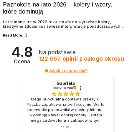
Paznokcie na lato 2026 – kolory i wzory,
które dominują
Letni manicure w 2026 roku stawia na wyraziste kolory,
kreatywne zdobienia i świeże interpretacje ponadczasowych
trendów. Wśród najmodniejszych propozycji nie brakuje
zarówno energetycznych odcieni inspirowanych wakacjami, jak
Read More
i delikatnych wzorów idealnych dla miłośniczek eleganckiej
prostoty. Jakie kolory i stylizacje paznokci będą królować latem
4.8
2026? Znajdź inspirację dla swojego manicure!
Na podstawie
122 657
opinii
z całego okresu
Ocena
Jak zbieramy opinie?
Gabriela
zweryfikowano
Mega punktualna dostawa przesyłki.
Paczka zapakowana perfekcyjnie. Warto
pochwalić pracowników obsługi klienta,
wykonują kawał dobrej roboty. Jestem
mega zadowolona z zakupów w tym
sklepie.
dzisiaj