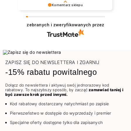
Komentarz sklepu
Dziękujemy serdecznie 😊 Bardzo cieszy nas
zadowolenie z udanych zakupów w sklepie
zebranych i zweryfikowanych przez
NEONAIL. Pozdrawiamy
ZAPISZ SIĘ DO NEWSLETTERA I ZGARNIJ
-15% rabatu powitalnego
Dołącz do newslettera i aktywuj swój jednorazowy kod
rabatowy. To najszybszy sposób, by zacząć
zamawiać taniej i
być zawsze krok przed innymi.
Kod rabatowy dostarczany natychmiast po zapisie
Pierwszeństwo w dostępie do wyprzedaży i premier
Specjalne oferty dostępne tylko dla zapisanych