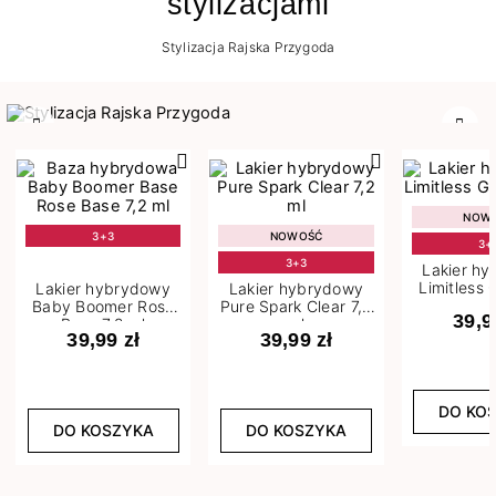
stylizacjami
Stylizacja Rajska Przygoda
Poprzedni
Nast
NOW
3+3
NOWOŚĆ
3+
3+3
Lakier h
Limitless 
Lakier hybrydowy
Lakier hybrydowy
m
Baby Boomer Rose
Pure Spark Clear 7,2
39,9
Base 7,2 ml
ml
39,99 zł
39,99 zł
DO KO
DO KOSZYKA
DO KOSZYKA