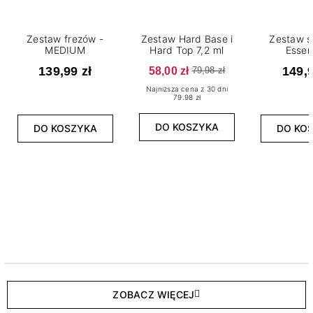
Zestaw frezów -
Zestaw Hard Base i
Zestaw s
MEDIUM
Hard Top 7,2 ml
Essen
139,99 zł
58,00 zł
149,9
79,98 zł
Najniższa cena z 30 dni
79.98 zł
DO KOSZYKA
DO KOSZYKA
DO KO
ZOBACZ WIĘCEJ