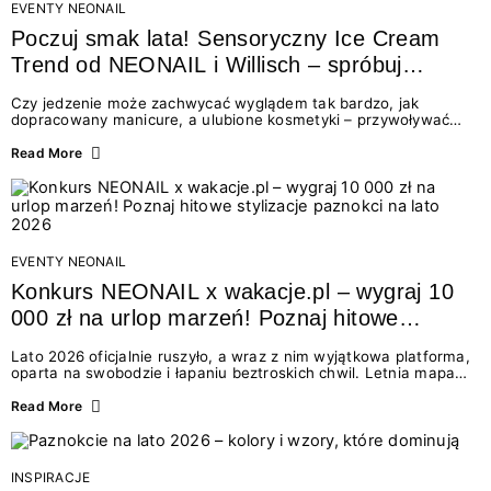
EVENTY NEONAIL
Poczuj smak lata! Sensoryczny Ice Cream
Trend od NEONAIL i Willisch – spróbuj
nowych lodów i odbierz prezent!
Czy jedzenie może zachwycać wyglądem tak bardzo, jak
dopracowany manicure, a ulubione kosmetyki – przywoływać
smak najpiękniejszych wakacyjnych wspomnień? Połączenie
świata beauty i oszałamiających deserów to coś więcej niż
Read More
chwilowa moda. To zaproszenie do celebracji chwili wszystkimi
zmysłami: przez soczysty kolor, aksamitną teksturę,
orzeźwiający zapach i słodki akcent na podniebieniu. Tego lata
NEONAIL łączy siły z marką Willisch, tworząc unikalny projekt
na styku jedzenia i piękna....
EVENTY NEONAIL
Konkurs NEONAIL x wakacje.pl – wygraj 10
000 zł na urlop marzeń! Poznaj hitowe
stylizacje paznokci na lato 2026
Lato 2026 oficjalnie ruszyło, a wraz z nim wyjątkowa platforma,
oparta na swobodzie i łapaniu beztroskich chwil. Letnia mapa
kolorów NEONAIL prowadzi nas przez najpiękniejsze
doświadczenia wakacji – od spontanicznych wyjazdów, przez
Read More
chwile relaksu, tropikalne inspiracje, aż po ekscytujące smaki.
Motywem przewodnim jest eksplorowanie i kolekcjonowanie
letnich momentów. Z tej okazji przygotowaliśmy coś absolutnie
wyjątkowego: wielki konkurs z wakacje.pl oraz dawkę
INSPIRACJE
najgorętszych trendów w...