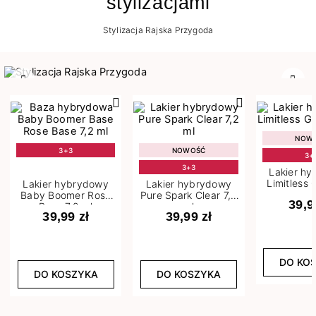
stylizacjami
Stylizacja Rajska Przygoda
Poprzedni
Nast
NOW
3+3
NOWOŚĆ
3+
3+3
Lakier h
Limitless 
Lakier hybrydowy
Lakier hybrydowy
m
Baby Boomer Rose
Pure Spark Clear 7,2
39,9
Base 7,2 ml
ml
39,99 zł
39,99 zł
DO KO
DO KOSZYKA
DO KOSZYKA