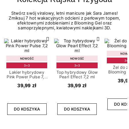
Stwórz swój viralowy, letni manicure jak Sara James!
Zmiksuj 7 hot wakacyjnych odcieni z perłowym topem,
efektownymi zdobieniami z Blooming Gel oraz
samoprzylepnymi, kwiatowymi naklejkami 3D.
NOW
NOWOŚĆ
NOWOŚĆ
3+
3+3
3+3
Żel do 
Blooming G
Lakier hybrydowy
Top hybrydowy Glow
Pink Power Pulse 7,2
Pearl Effect 7,2 ml
39,9
ml
39,99 zł
39,99 zł
DO KO
DO KOSZYKA
DO KOSZYKA