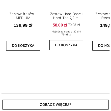
Zestaw frezów -
Zestaw Hard Base i
Zestaw s
MEDIUM
Hard Top 7,2 ml
Essen
139,99 zł
58,00 zł
149,9
79,98 zł
Najniższa cena z 30 dni
79.98 zł
DO KOSZYKA
DO KOSZYKA
DO KO
ZOBACZ WIĘCEJ