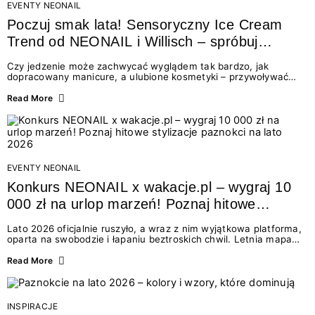
EVENTY NEONAIL
Poczuj smak lata! Sensoryczny Ice Cream
Trend od NEONAIL i Willisch – spróbuj
nowych lodów i odbierz prezent!
Czy jedzenie może zachwycać wyglądem tak bardzo, jak
dopracowany manicure, a ulubione kosmetyki – przywoływać
smak najpiękniejszych wakacyjnych wspomnień? Połączenie
świata beauty i oszałamiających deserów to coś więcej niż
Read More
chwilowa moda. To zaproszenie do celebracji chwili wszystkimi
zmysłami: przez soczysty kolor, aksamitną teksturę,
orzeźwiający zapach i słodki akcent na podniebieniu. Tego lata
NEONAIL łączy siły z marką Willisch, tworząc unikalny projekt
na styku jedzenia i piękna....
EVENTY NEONAIL
Konkurs NEONAIL x wakacje.pl – wygraj 10
000 zł na urlop marzeń! Poznaj hitowe
stylizacje paznokci na lato 2026
Lato 2026 oficjalnie ruszyło, a wraz z nim wyjątkowa platforma,
oparta na swobodzie i łapaniu beztroskich chwil. Letnia mapa
kolorów NEONAIL prowadzi nas przez najpiękniejsze
doświadczenia wakacji – od spontanicznych wyjazdów, przez
Read More
chwile relaksu, tropikalne inspiracje, aż po ekscytujące smaki.
Motywem przewodnim jest eksplorowanie i kolekcjonowanie
letnich momentów. Z tej okazji przygotowaliśmy coś absolutnie
wyjątkowego: wielki konkurs z wakacje.pl oraz dawkę
INSPIRACJE
najgorętszych trendów w...