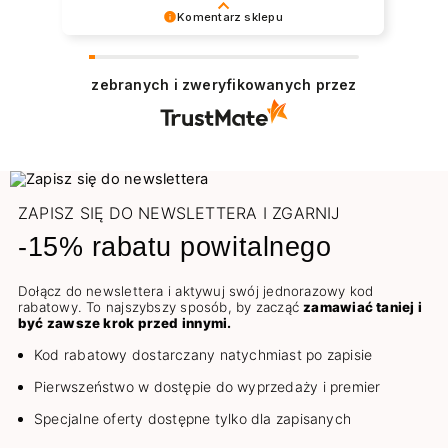
widać było wnętrze, strasznie żałuję że
Komentarz sklepu
nie zrobiłam zdjęcia:( Miłą niespodzianką
Dziękujemy za pozostawienie nam tak dobrej
były natomiast gratisy :))Szybkość
opinii. Naszym priorytetem jest satysfakcja
realizacji wręcz kosmiczna. Paczkę
zebranych i zweryfikowanych przez
klienta i Twoja recenzja potwierdza nasze
dostałam na drugi dzień. Akurat na Wasze
wysiłki - dziękujemy raz jeszcze i mamy
produkty mogłabym czekać i dłużej. Od lat
nadzieję - do szybkiego zobaczenia!
kocham na nich pracować, niezawodna
Pozdrawiamy
jakość.🚀
ZAPISZ SIĘ DO NEWSLETTERA I ZGARNIJ
-15% rabatu powitalnego
Dołącz do newslettera i aktywuj swój jednorazowy kod
rabatowy. To najszybszy sposób, by zacząć
zamawiać taniej i
być zawsze krok przed innymi.
Kod rabatowy dostarczany natychmiast po zapisie
Pierwszeństwo w dostępie do wyprzedaży i premier
Specjalne oferty dostępne tylko dla zapisanych