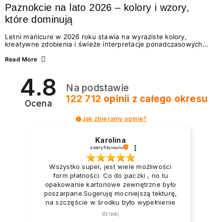
Paznokcie na lato 2026 – kolory i wzory,
które dominują
Letni manicure w 2026 roku stawia na wyraziste kolory,
kreatywne zdobienia i świeże interpretacje ponadczasowych
trendów. Wśród najmodniejszych propozycji nie brakuje
zarówno energetycznych odcieni inspirowanych wakacjami, jak
Read More
i delikatnych wzorów idealnych dla miłośniczek eleganckiej
prostoty. Jakie kolory i stylizacje paznokci będą królować latem
4.8
2026? Znajdź inspirację dla swojego manicure!
Na podstawie
122 712
opinii
z całego okresu
Ocena
Jak zbieramy opinie?
Karolina
zweryfikowano
Wszystko super, jest wiele możliwości
form płatności. Co do paczki , no tu
opakowanie kartonowe zewnętrzne było
poszarpane.Sugeruję mocniejszą tekturę,
na szczęście w środku było wypełnienie
foliowe i to zabezpieczyło produkty.
dzisiaj
Paczka dotarła na tyle uszkodzona że