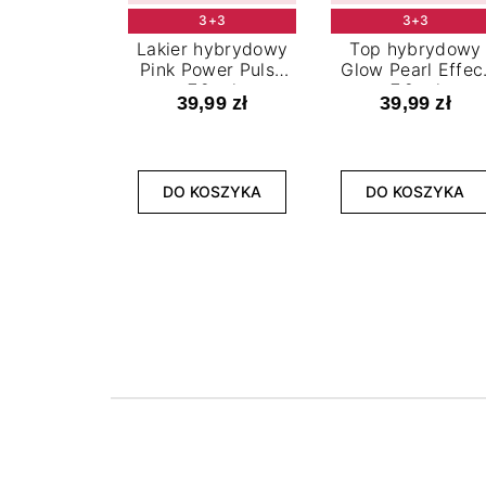
3+3
3+3
Lakier hybrydowy
Top hybrydowy
Pink Power Pulse
Glow Pearl Effec
7,2 ml
7,2 ml
39,99 zł
39,99 zł
DO KOSZYKA
DO KOSZYKA