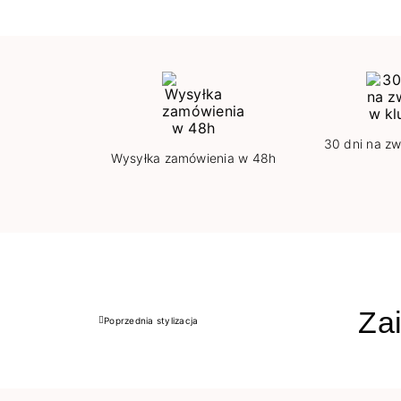
30 dni na zw
Wysyłka zamówienia w 48h
Zai
Poprzednia stylizacja
Poprzedni