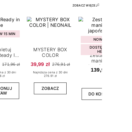
ZOBACZ WIĘCEJ
 15 MIN
NOWOŚĆ
DOSTĘPNY W
letuj
MYSTERY BOX
HEBE
eady In
COLOR
Zestaw do
ne
manicure
39,99 zł
171,96 zł
276,91 zł
japońskiego
139,99 zł
na z 30 dni
Najniższa cena z 30 dni
6 zł
276.91 zł
PONUJ
ZOBACZ
TAW
DO KOSZYKA