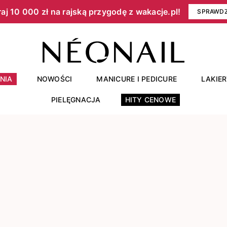
aj 10 000 zł na rajską przygodę z wakacje.pl!​
SPRAWD
NIA
NOWOŚCI
MANICURE I PEDICURE
LAKIE
PIELĘGNACJA
HITY CENOWE