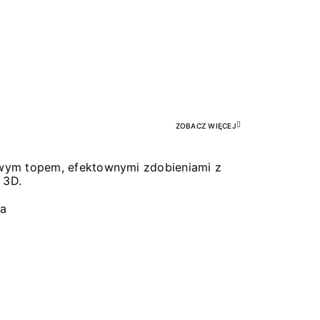
Pr
ZOBACZ WIĘCEJ
łowym topem, efektownymi zdobieniami z
 3D.