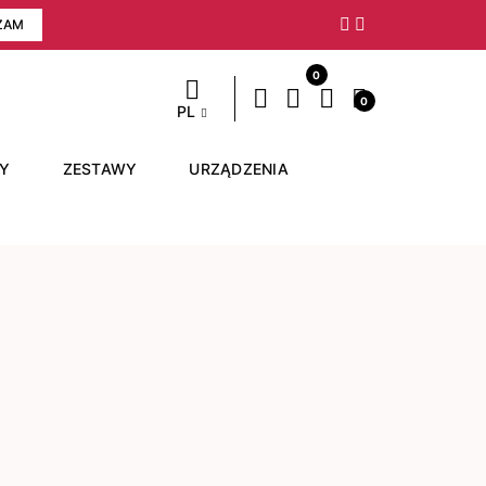
ZAM
Następny
0
0
PL
RY
ZESTAWY
URZĄDZENIA