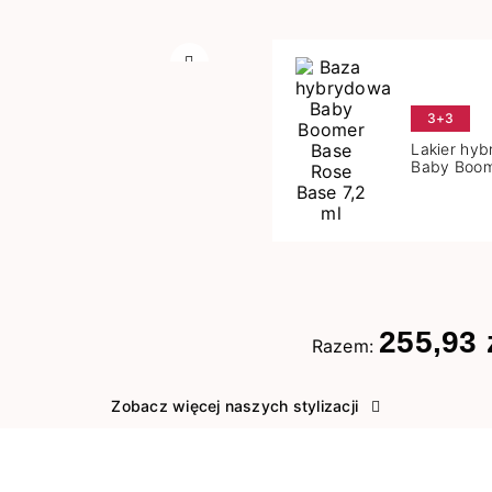
Następny
3+3
Lakier hy
Baby Boom
Base 7,2 m
255,93 
Razem:
Zobacz więcej naszych stylizacji