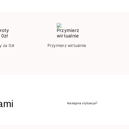
y za 0zł
Przymierz wirtualnie
jami
Następna stylizacja
Następny