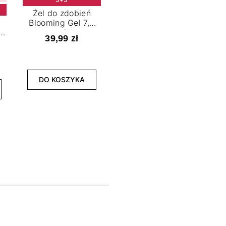
Żel do zdobień
Blooming Gel 7,2
t
ml
39,99 zł
NOWOŚĆ
3+3
DO KOSZYKA
Lakier hybrydowy
La
Limitless Green 7,2
Bol
ml
39,99 zł
DO KOSZYKA