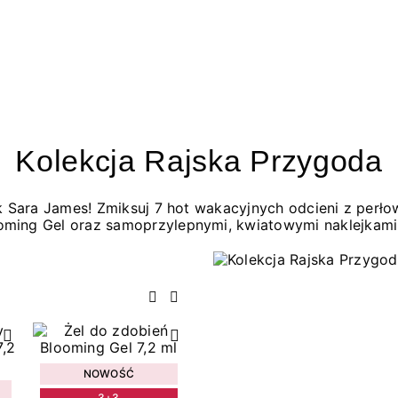
Kolekcja Rajska Przygoda
jak Sara James! Zmiksuj 7 hot wakacyjnych odcieni z per
oming Gel oraz samoprzylepnymi, kwiatowymi naklejkami
Poprzedni
Następny
NOWOŚĆ
3+3