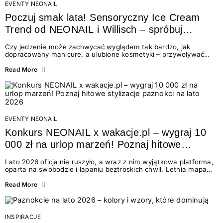
EVENTY NEONAIL
Poczuj smak lata! Sensoryczny Ice Cream
Trend od NEONAIL i Willisch – spróbuj
nowych lodów i odbierz prezent!
Czy jedzenie może zachwycać wyglądem tak bardzo, jak
dopracowany manicure, a ulubione kosmetyki – przywoływać
smak najpiękniejszych wakacyjnych wspomnień? Połączenie
świata beauty i oszałamiających deserów to coś więcej niż
Read More
chwilowa moda. To zaproszenie do celebracji chwili wszystkimi
zmysłami: przez soczysty kolor, aksamitną teksturę,
orzeźwiający zapach i słodki akcent na podniebieniu. Tego lata
NEONAIL łączy siły z marką Willisch, tworząc unikalny projekt
na styku jedzenia i piękna....
EVENTY NEONAIL
Konkurs NEONAIL x wakacje.pl – wygraj 10
000 zł na urlop marzeń! Poznaj hitowe
stylizacje paznokci na lato 2026
Lato 2026 oficjalnie ruszyło, a wraz z nim wyjątkowa platforma,
oparta na swobodzie i łapaniu beztroskich chwil. Letnia mapa
kolorów NEONAIL prowadzi nas przez najpiękniejsze
doświadczenia wakacji – od spontanicznych wyjazdów, przez
Read More
chwile relaksu, tropikalne inspiracje, aż po ekscytujące smaki.
Motywem przewodnim jest eksplorowanie i kolekcjonowanie
letnich momentów. Z tej okazji przygotowaliśmy coś absolutnie
wyjątkowego: wielki konkurs z wakacje.pl oraz dawkę
INSPIRACJE
najgorętszych trendów w...