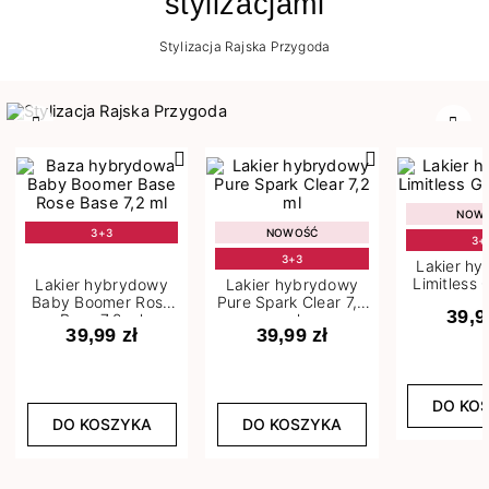
stylizacjami
Stylizacja Rajska Przygoda
Poprzedni
Nast
NOW
3+3
NOWOŚĆ
3+
3+3
Lakier h
Limitless 
Lakier hybrydowy
Lakier hybrydowy
m
Baby Boomer Rose
Pure Spark Clear 7,2
39,9
Base 7,2 ml
ml
39,99 zł
39,99 zł
DO KO
DO KOSZYKA
DO KOSZYKA