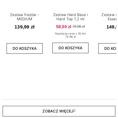
Zestaw frezów -
Zestaw Hard Base i
Zestaw s
MEDIUM
Hard Top 7,2 ml
Essen
139,99 zł
58,00 zł
149,9
79,98 zł
Najniższa cena z 30 dni
79.98 zł
DO KOSZYKA
DO KOSZYKA
DO KO
ZOBACZ WIĘCEJ