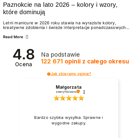
Paznokcie na lato 2026 – kolory i wzory,
które dominują
Letni manicure w 2026 roku stawia na wyraziste kolory,
kreatywne zdobienia i świeże interpretacje ponadczasowych
trendów. Wśród najmodniejszych propozycji nie brakuje
zarówno energetycznych odcieni inspirowanych wakacjami, jak
Read More
i delikatnych wzorów idealnych dla miłośniczek eleganckiej
prostoty. Jakie kolory i stylizacje paznokci będą królować latem
4.8
2026? Znajdź inspirację dla swojego manicure!
Na podstawie
122 671
opinii
z całego okresu
Ocena
Jak zbieramy opinie?
Małgorzata
zweryfikowano
Bardzo szybka wysyłka. Sprawne i
wygodne zakupy.