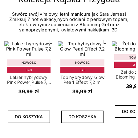
Stwórz swój viralowy, letni manicure jak Sara James!
Zmiksuj 7 hot wakacyjnych odcieni z perłowym topem,
efektownymi zdobieniami z Blooming Gel oraz
samoprzylepnymi, kwiatowymi naklejkami 3D.
NOW
NOWOŚĆ
NOWOŚĆ
3+
3+3
3+3
Żel do 
Blooming G
Lakier hybrydowy
Top hybrydowy Glow
Pink Power Pulse 7,2
Pearl Effect 7,2 ml
39,9
ml
39,99 zł
39,99 zł
DO KO
DO KOSZYKA
DO KOSZYKA