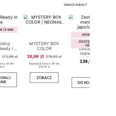
ZOBACZ WIĘCEJ
 15 MIN
NOWOŚĆ
DOSTĘPNY W
letuj
MYSTERY BOX
HEBE
eady In
COLOR
Zestaw do
ne
manicure
39,99 zł
171,96 zł
276,91 zł
japońskiego
139,99 zł
na z 30 dni
Najniższa cena z 30 dni
6 zł
276.91 zł
PONUJ
ZOBACZ
TAW
DO KOSZYKA