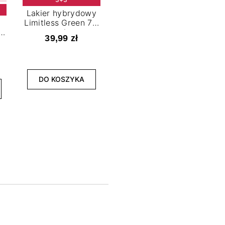
Lakier hybrydowy
Limitless Green 7,2
t
ml
39,99 zł
NOWOŚĆ
3+3
DO KOSZYKA
Lakier hybrydowy
La
Bold Horizon 7,2 ml
Fea
39,99 zł
DO KOSZYKA