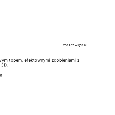
Pr
ZOBACZ WIĘCEJ
łowym topem, efektownymi zdobieniami z
 3D.