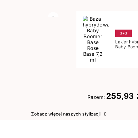
Następny
3+3
Lakier hy
Baby Boom
Base 7,2 m
255,93 
Razem:
Zobacz więcej naszych stylizacji