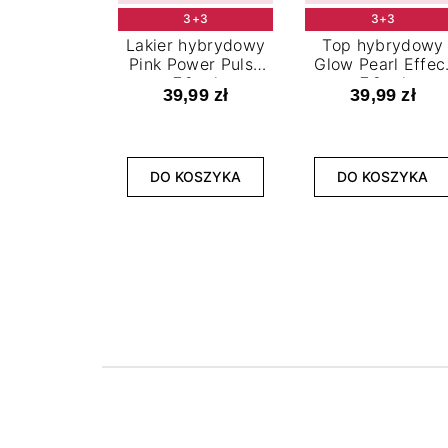
3+3
3+3
Lakier hybrydowy
Top hybrydowy
Pink Power Pulse
Glow Pearl Effec
7,2 ml
7,2 ml
39,99 zł
39,99 zł
DO KOSZYKA
DO KOSZYKA