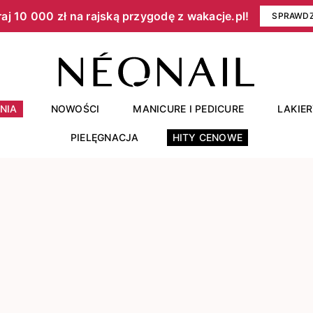
aj 10 000 zł na rajską przygodę z wakacje.pl!​
SPRAWD
NIA
NOWOŚCI
MANICURE I PEDICURE
LAKIE
PIELĘGNACJA
HITY CENOWE