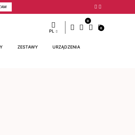
ZAM
Następny
0
0
PL
RY
ZESTAWY
URZĄDZENIA