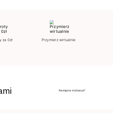
y za 0zł
Przymierz wirtualnie
jami
Następna stylizacja
Następny