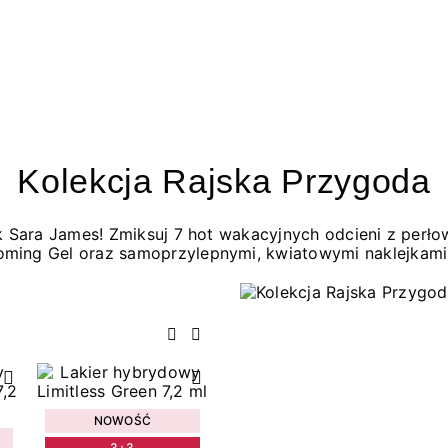
Kolekcja Rajska Przygoda
jak Sara James! Zmiksuj 7 hot wakacyjnych odcieni z per
oming Gel oraz samoprzylepnymi, kwiatowymi naklejkami
Poprzedni
Następny
NOWOŚĆ
3+3