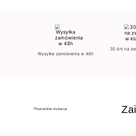
30 dni na zw
Wysyłka zamówienia w 48h
Zai
Poprzednia stylizacja
Poprzedni