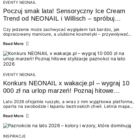
EVENTY NEONAIL
Poczuj smak lata! Sensoryczny Ice Cream
Trend od NEONAIL i Willisch – spróbuj
nowych lodów i odbierz prezent!
Czy jedzenie może zachwycać wyglądem tak bardzo, jak
dopracowany manicure, a ulubione kosmetyki – przywoływać
smak najpiękniejszych wakacyjnych wspomnień? Połączenie
świata beauty i oszałamiających deserów to coś więcej niż
Read More
chwilowa moda. To zaproszenie do celebracji chwili wszystkimi
zmysłami: przez soczysty kolor, aksamitną teksturę,
orzeźwiający zapach i słodki akcent na podniebieniu. Tego lata
NEONAIL łączy siły z marką Willisch, tworząc unikalny projekt
na styku jedzenia i piękna....
EVENTY NEONAIL
Konkurs NEONAIL x wakacje.pl – wygraj 10
000 zł na urlop marzeń! Poznaj hitowe
stylizacje paznokci na lato 2026
Lato 2026 oficjalnie ruszyło, a wraz z nim wyjątkowa platforma,
oparta na swobodzie i łapaniu beztroskich chwil. Letnia mapa
kolorów NEONAIL prowadzi nas przez najpiękniejsze
doświadczenia wakacji – od spontanicznych wyjazdów, przez
Read More
chwile relaksu, tropikalne inspiracje, aż po ekscytujące smaki.
Motywem przewodnim jest eksplorowanie i kolekcjonowanie
letnich momentów. Z tej okazji przygotowaliśmy coś absolutnie
wyjątkowego: wielki konkurs z wakacje.pl oraz dawkę
INSPIRACJE
najgorętszych trendów w...