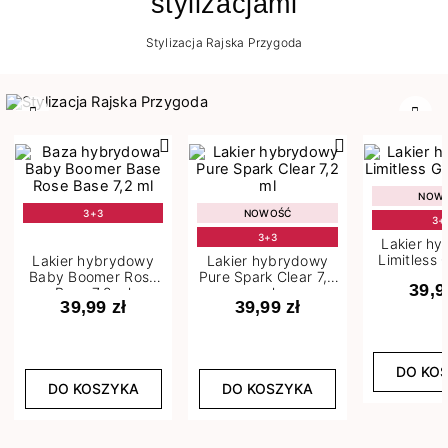
stylizacjami
Stylizacja Rajska Przygoda
Poprzedni
Nast
NOW
3+3
NOWOŚĆ
3+
3+3
Lakier h
Limitless 
Lakier hybrydowy
Lakier hybrydowy
m
Baby Boomer Rose
Pure Spark Clear 7,2
39,9
Base 7,2 ml
ml
39,99 zł
39,99 zł
DO KO
DO KOSZYKA
DO KOSZYKA