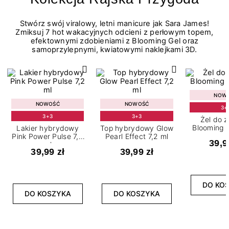
Stwórz swój viralowy, letni manicure jak Sara James!
Zmiksuj 7 hot wakacyjnych odcieni z perłowym topem,
efektownymi zdobieniami z Blooming Gel oraz
samoprzylepnymi, kwiatowymi naklejkami 3D.
NOW
NOWOŚĆ
NOWOŚĆ
3+
3+3
3+3
Żel do 
Blooming G
Lakier hybrydowy
Top hybrydowy Glow
Pink Power Pulse 7,2
Pearl Effect 7,2 ml
39,9
ml
39,99 zł
39,99 zł
DO KO
DO KOSZYKA
DO KOSZYKA