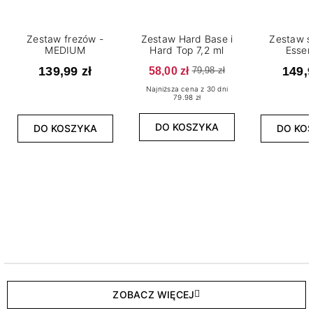
Zestaw frezów -
Zestaw Hard Base i
Zestaw s
MEDIUM
Hard Top 7,2 ml
Essen
139,99 zł
58,00 zł
149,9
79,98 zł
Najniższa cena z 30 dni
79.98 zł
DO KOSZYKA
DO KOSZYKA
DO KO
ZOBACZ WIĘCEJ