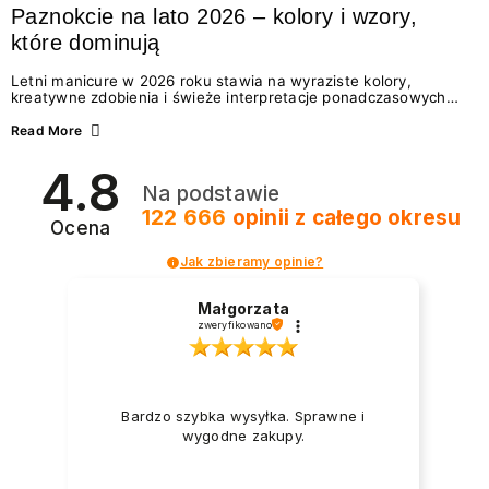
Paznokcie na lato 2026 – kolory i wzory,
które dominują
Letni manicure w 2026 roku stawia na wyraziste kolory,
kreatywne zdobienia i świeże interpretacje ponadczasowych
trendów. Wśród najmodniejszych propozycji nie brakuje
zarówno energetycznych odcieni inspirowanych wakacjami, jak
Read More
i delikatnych wzorów idealnych dla miłośniczek eleganckiej
prostoty. Jakie kolory i stylizacje paznokci będą królować latem
4.8
2026? Znajdź inspirację dla swojego manicure!
Na podstawie
122 666
opinii
z całego okresu
Ocena
Jak zbieramy opinie?
Małgorzata
zweryfikowano
Bardzo szybka wysyłka. Sprawne i
wygodne zakupy.