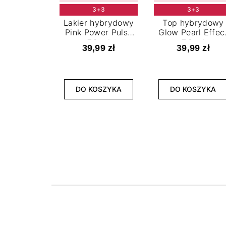
3+3
3+3
Lakier hybrydowy
Top hybrydowy
Pink Power Pulse
Glow Pearl Effec
7,2 ml
7,2 ml
39,99 zł
39,99 zł
DO KOSZYKA
DO KOSZYKA