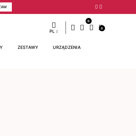
ZAM
Następny
0
0
PL
RY
ZESTAWY
URZĄDZENIA