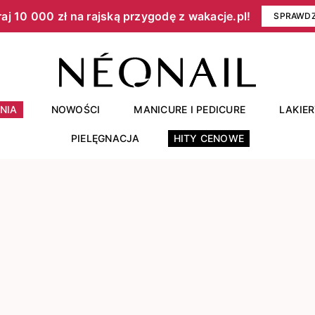
aj 10 000 zł na rajską przygodę z wakacje.pl!​
SPRAWD
NIA
NOWOŚCI
MANICURE I PEDICURE
LAKIE
PIELĘGNACJA
HITY CENOWE