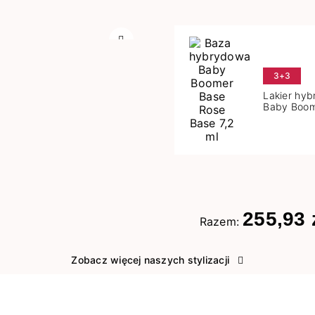
Następny
3+3
Lakier hy
Baby Boom
Base 7,2 m
255,93 
Razem:
Zobacz więcej naszych stylizacji