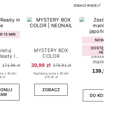
ZOBACZ WIĘCEJ
 15 MIN
NOWOŚĆ
DOSTĘPNY W
letuj
MYSTERY BOX
HEBE
eady In
COLOR
Zestaw do
ne
manicure
39,99 zł
171,96 zł
276,91 zł
japońskiego
139,99 zł
na z 30 dni
Najniższa cena z 30 dni
6 zł
276.91 zł
PONUJ
ZOBACZ
TAW
DO KOSZYKA