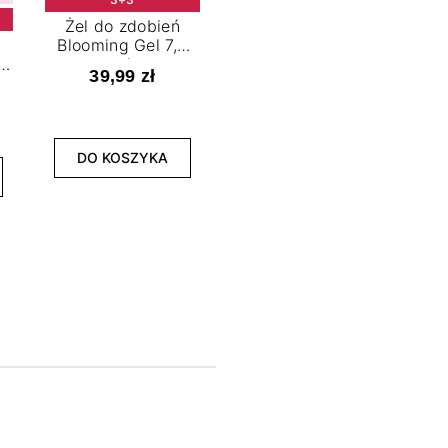
Żel do zdobień
Blooming Gel 7,2
t
ml
39,99 zł
NOWOŚĆ
3+3
DO KOSZYKA
Lakier hybrydowy
La
Limitless Green 7,2
Bol
ml
39,99 zł
DO KOSZYKA