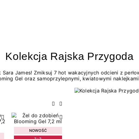
Kolekcja Rajska Przygoda
jak Sara James! Zmiksuj 7 hot wakacyjnych odcieni z per
oming Gel oraz samoprzylepnymi, kwiatowymi naklejkami
Poprzedni
Następny
NOWOŚĆ
3+3