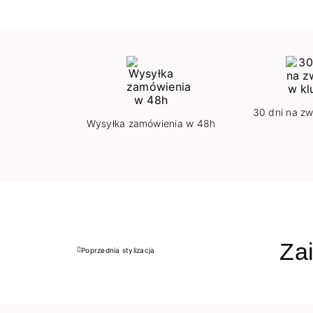
30 dni na zw
Wysyłka zamówienia w 48h
Zai
Poprzednia stylizacja
Poprzedni