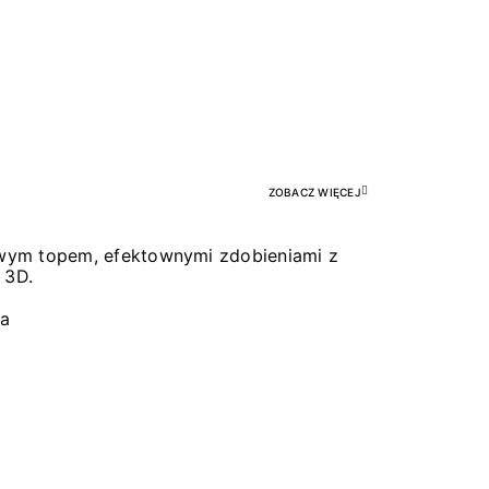
Pr
ZOBACZ WIĘCEJ
łowym topem, efektownymi zdobieniami z
 3D.