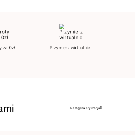
y za 0zł
Przymierz wirtualnie
jami
Następna stylizacja
Następny