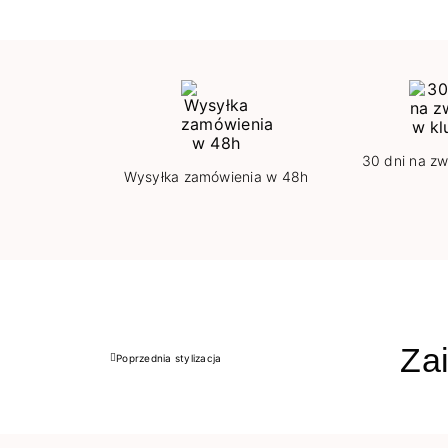
30 dni na zw
Wysyłka zamówienia w 48h
Zai
Poprzednia stylizacja
Poprzedni