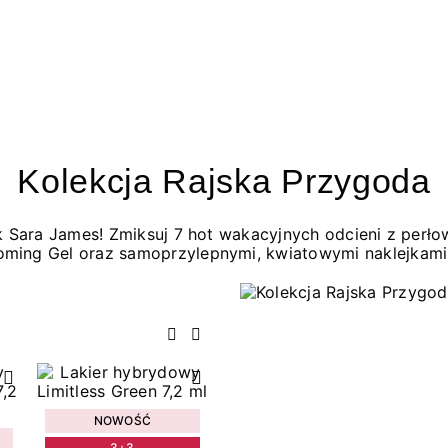
Kolekcja Rajska Przygoda
jak Sara James! Zmiksuj 7 hot wakacyjnych odcieni z per
oming Gel oraz samoprzylepnymi, kwiatowymi naklejkami
Poprzedni
Następny
NOWOŚĆ
3+3