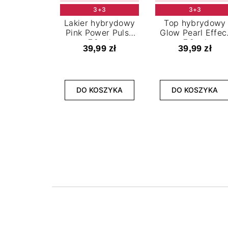
3+3
3+3
Lakier hybrydowy
Top hybrydowy
Pink Power Pulse
Glow Pearl Effec
7,2 ml
7,2 ml
39,99 zł
39,99 zł
DO KOSZYKA
DO KOSZYKA