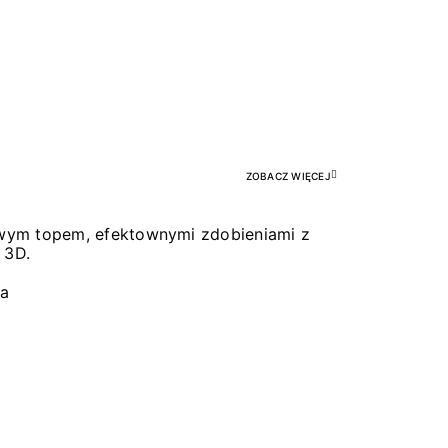
Pr
ZOBACZ WIĘCEJ
łowym topem, efektownymi zdobieniami z
 3D.