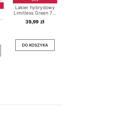
Lakier hybrydowy
Limitless Green 7,2
t
ml
39,99 zł
NOWOŚĆ
3+3
DO KOSZYKA
Lakier hybrydowy
La
Bold Horizon 7,2 ml
Fea
39,99 zł
DO KOSZYKA