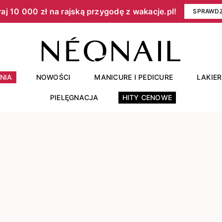
aj 10 000 zł na rajską przygodę z wakacje.pl!​
SPRAWD
NIA
NOWOŚCI
MANICURE I PEDICURE
LAKIE
PIELĘGNACJA
HITY CENOWE