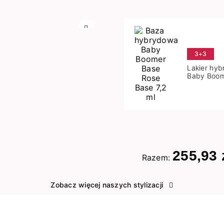
Następny
3+3
Lakier hy
Baby Boom
Base 7,2 m
255,93 
Razem:
Zobacz więcej naszych stylizacji