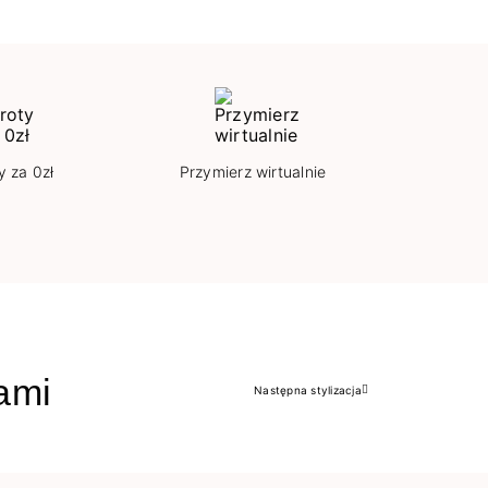
y za 0zł
Przymierz wirtualnie
jami
Następna stylizacja
Następny