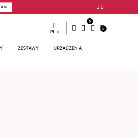
ZAM
Następny
0
0
PL
RY
ZESTAWY
URZĄDZENIA