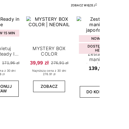
ZOBACZ WIĘCEJ
 15 MIN
NOWOŚĆ
DOSTĘPNY W
letuj
MYSTERY BOX
HEBE
eady In
COLOR
Zestaw do
ne
manicure
39,99 zł
171,96 zł
276,91 zł
japońskiego
139,99 zł
na z 30 dni
Najniższa cena z 30 dni
6 zł
276.91 zł
PONUJ
ZOBACZ
TAW
DO KOSZYKA