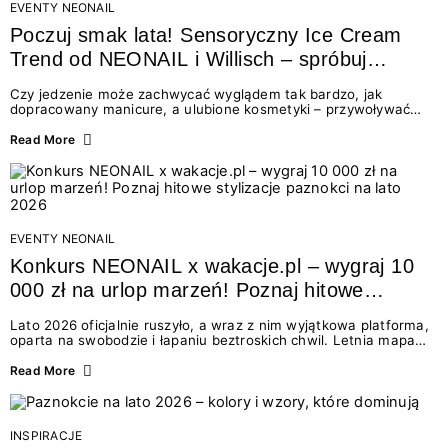
EVENTY NEONAIL
Poczuj smak lata! Sensoryczny Ice Cream
Trend od NEONAIL i Willisch – spróbuj
nowych lodów i odbierz prezent!
Czy jedzenie może zachwycać wyglądem tak bardzo, jak
dopracowany manicure, a ulubione kosmetyki – przywoływać
smak najpiękniejszych wakacyjnych wspomnień? Połączenie
świata beauty i oszałamiających deserów to coś więcej niż
Read More
chwilowa moda. To zaproszenie do celebracji chwili wszystkimi
zmysłami: przez soczysty kolor, aksamitną teksturę,
orzeźwiający zapach i słodki akcent na podniebieniu. Tego lata
NEONAIL łączy siły z marką Willisch, tworząc unikalny projekt
na styku jedzenia i piękna....
EVENTY NEONAIL
Konkurs NEONAIL x wakacje.pl – wygraj 10
000 zł na urlop marzeń! Poznaj hitowe
stylizacje paznokci na lato 2026
Lato 2026 oficjalnie ruszyło, a wraz z nim wyjątkowa platforma,
oparta na swobodzie i łapaniu beztroskich chwil. Letnia mapa
kolorów NEONAIL prowadzi nas przez najpiękniejsze
doświadczenia wakacji – od spontanicznych wyjazdów, przez
Read More
chwile relaksu, tropikalne inspiracje, aż po ekscytujące smaki.
Motywem przewodnim jest eksplorowanie i kolekcjonowanie
letnich momentów. Z tej okazji przygotowaliśmy coś absolutnie
wyjątkowego: wielki konkurs z wakacje.pl oraz dawkę
INSPIRACJE
najgorętszych trendów w...