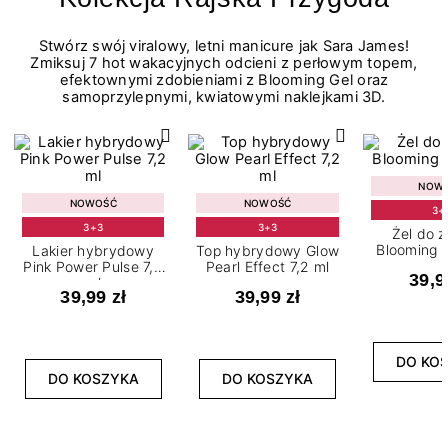
Stwórz swój viralowy, letni manicure jak Sara James!
Zmiksuj 7 hot wakacyjnych odcieni z perłowym topem,
efektownymi zdobieniami z Blooming Gel oraz
samoprzylepnymi, kwiatowymi naklejkami 3D.
NOW
NOWOŚĆ
NOWOŚĆ
3+
3+3
3+3
Żel do 
Blooming G
Lakier hybrydowy
Top hybrydowy Glow
Pink Power Pulse 7,2
Pearl Effect 7,2 ml
39,9
ml
39,99 zł
39,99 zł
DO KO
DO KOSZYKA
DO KOSZYKA