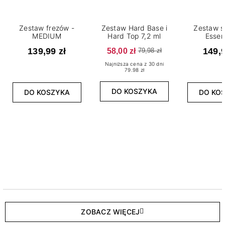
Zestaw frezów -
Zestaw Hard Base i
Zestaw s
MEDIUM
Hard Top 7,2 ml
Essen
139,99 zł
58,00 zł
149,9
79,98 zł
Najniższa cena z 30 dni
79.98 zł
DO KOSZYKA
DO KOSZYKA
DO KO
ZOBACZ WIĘCEJ