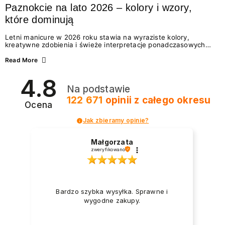
Paznokcie na lato 2026 – kolory i wzory,
które dominują
Letni manicure w 2026 roku stawia na wyraziste kolory,
kreatywne zdobienia i świeże interpretacje ponadczasowych
trendów. Wśród najmodniejszych propozycji nie brakuje
zarówno energetycznych odcieni inspirowanych wakacjami, jak
Read More
i delikatnych wzorów idealnych dla miłośniczek eleganckiej
prostoty. Jakie kolory i stylizacje paznokci będą królować latem
4.8
2026? Znajdź inspirację dla swojego manicure!
Na podstawie
122 671
opinii
z całego okresu
Ocena
Jak zbieramy opinie?
Małgorzata
zweryfikowano
Bardzo szybka wysyłka. Sprawne i
wygodne zakupy.