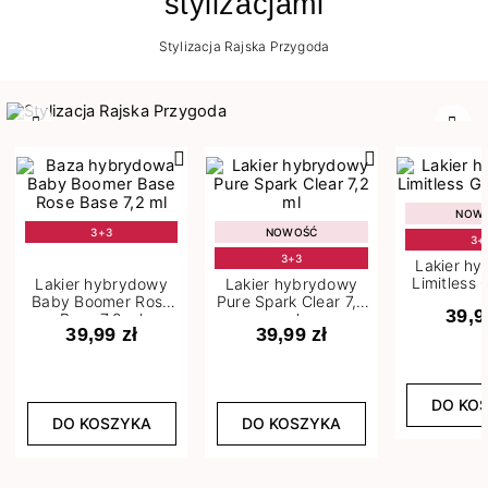
stylizacjami
Stylizacja Rajska Przygoda
Poprzedni
Nast
NOW
3+3
NOWOŚĆ
3+
3+3
Lakier h
Limitless 
Lakier hybrydowy
Lakier hybrydowy
m
Baby Boomer Rose
Pure Spark Clear 7,2
39,9
Base 7,2 ml
ml
39,99 zł
39,99 zł
DO KO
DO KOSZYKA
DO KOSZYKA