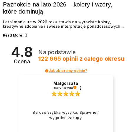
Paznokcie na lato 2026 – kolory i wzory,
które dominują
Letni manicure w 2026 roku stawia na wyraziste kolory,
kreatywne zdobienia i świeże interpretacje ponadczasowych
trendów. Wśród najmodniejszych propozycji nie brakuje
zarówno energetycznych odcieni inspirowanych wakacjami, jak
Read More
i delikatnych wzorów idealnych dla miłośniczek eleganckiej
prostoty. Jakie kolory i stylizacje paznokci będą królować latem
4.8
2026? Znajdź inspirację dla swojego manicure!
Na podstawie
122 665
opinii
z całego okresu
Ocena
Jak zbieramy opinie?
Małgorzata
zweryfikowano
Bardzo szybka wysyłka. Sprawne i
wygodne zakupy.