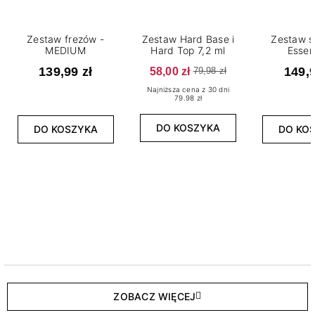
Zestaw frezów -
Zestaw Hard Base i
Zestaw s
MEDIUM
Hard Top 7,2 ml
Essen
139,99 zł
58,00 zł
149,9
79,98 zł
Najniższa cena z 30 dni
79.98 zł
DO KOSZYKA
DO KOSZYKA
DO KO
ZOBACZ WIĘCEJ