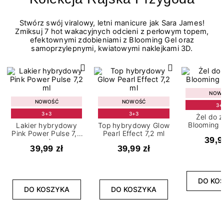
Stwórz swój viralowy, letni manicure jak Sara James!
Zmiksuj 7 hot wakacyjnych odcieni z perłowym topem,
efektownymi zdobieniami z Blooming Gel oraz
samoprzylepnymi, kwiatowymi naklejkami 3D.
NOW
NOWOŚĆ
NOWOŚĆ
3+
3+3
3+3
Żel do 
Blooming G
Lakier hybrydowy
Top hybrydowy Glow
Pink Power Pulse 7,2
Pearl Effect 7,2 ml
39,9
ml
39,99 zł
39,99 zł
DO KO
DO KOSZYKA
DO KOSZYKA