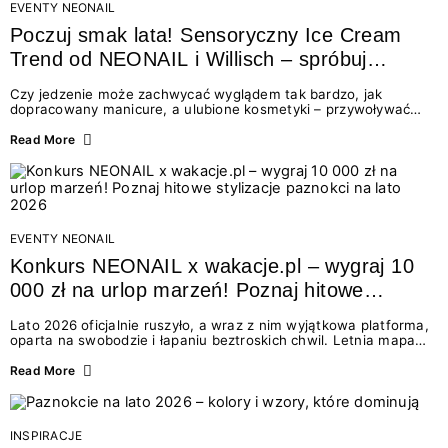
EVENTY NEONAIL
Poczuj smak lata! Sensoryczny Ice Cream
Trend od NEONAIL i Willisch – spróbuj
nowych lodów i odbierz prezent!
Czy jedzenie może zachwycać wyglądem tak bardzo, jak
dopracowany manicure, a ulubione kosmetyki – przywoływać
smak najpiękniejszych wakacyjnych wspomnień? Połączenie
świata beauty i oszałamiających deserów to coś więcej niż
Read More
chwilowa moda. To zaproszenie do celebracji chwili wszystkimi
zmysłami: przez soczysty kolor, aksamitną teksturę,
orzeźwiający zapach i słodki akcent na podniebieniu. Tego lata
NEONAIL łączy siły z marką Willisch, tworząc unikalny projekt
na styku jedzenia i piękna....
EVENTY NEONAIL
Konkurs NEONAIL x wakacje.pl – wygraj 10
000 zł na urlop marzeń! Poznaj hitowe
stylizacje paznokci na lato 2026
Lato 2026 oficjalnie ruszyło, a wraz z nim wyjątkowa platforma,
oparta na swobodzie i łapaniu beztroskich chwil. Letnia mapa
kolorów NEONAIL prowadzi nas przez najpiękniejsze
doświadczenia wakacji – od spontanicznych wyjazdów, przez
Read More
chwile relaksu, tropikalne inspiracje, aż po ekscytujące smaki.
Motywem przewodnim jest eksplorowanie i kolekcjonowanie
letnich momentów. Z tej okazji przygotowaliśmy coś absolutnie
wyjątkowego: wielki konkurs z wakacje.pl oraz dawkę
INSPIRACJE
najgorętszych trendów w...