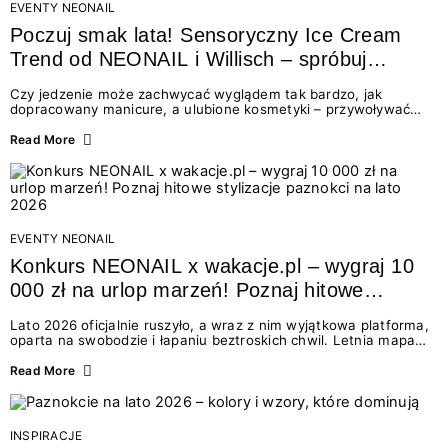
EVENTY NEONAIL
Poczuj smak lata! Sensoryczny Ice Cream
Trend od NEONAIL i Willisch – spróbuj
nowych lodów i odbierz prezent!
Czy jedzenie może zachwycać wyglądem tak bardzo, jak
dopracowany manicure, a ulubione kosmetyki – przywoływać
smak najpiękniejszych wakacyjnych wspomnień? Połączenie
świata beauty i oszałamiających deserów to coś więcej niż
Read More
chwilowa moda. To zaproszenie do celebracji chwili wszystkimi
zmysłami: przez soczysty kolor, aksamitną teksturę,
orzeźwiający zapach i słodki akcent na podniebieniu. Tego lata
NEONAIL łączy siły z marką Willisch, tworząc unikalny projekt
na styku jedzenia i piękna....
EVENTY NEONAIL
Konkurs NEONAIL x wakacje.pl – wygraj 10
000 zł na urlop marzeń! Poznaj hitowe
stylizacje paznokci na lato 2026
Lato 2026 oficjalnie ruszyło, a wraz z nim wyjątkowa platforma,
oparta na swobodzie i łapaniu beztroskich chwil. Letnia mapa
kolorów NEONAIL prowadzi nas przez najpiękniejsze
doświadczenia wakacji – od spontanicznych wyjazdów, przez
Read More
chwile relaksu, tropikalne inspiracje, aż po ekscytujące smaki.
Motywem przewodnim jest eksplorowanie i kolekcjonowanie
letnich momentów. Z tej okazji przygotowaliśmy coś absolutnie
wyjątkowego: wielki konkurs z wakacje.pl oraz dawkę
INSPIRACJE
najgorętszych trendów w...