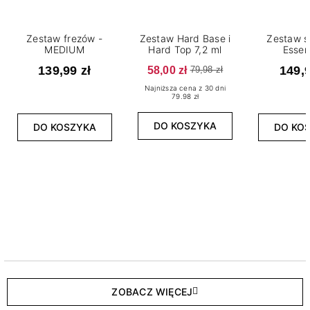
Zestaw frezów -
Zestaw Hard Base i
Zestaw s
MEDIUM
Hard Top 7,2 ml
Essen
139,99 zł
58,00 zł
149,9
79,98 zł
Najniższa cena z 30 dni
79.98 zł
DO KOSZYKA
DO KOSZYKA
DO KO
ZOBACZ WIĘCEJ