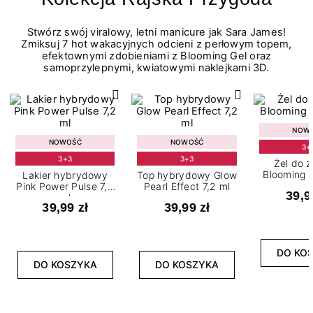
Stwórz swój viralowy, letni manicure jak Sara James!
Zmiksuj 7 hot wakacyjnych odcieni z perłowym topem,
efektownymi zdobieniami z Blooming Gel oraz
samoprzylepnymi, kwiatowymi naklejkami 3D.
NOW
NOWOŚĆ
NOWOŚĆ
3+
3+3
3+3
Żel do 
Blooming G
Lakier hybrydowy
Top hybrydowy Glow
Pink Power Pulse 7,2
Pearl Effect 7,2 ml
39,9
ml
39,99 zł
39,99 zł
DO KO
DO KOSZYKA
DO KOSZYKA