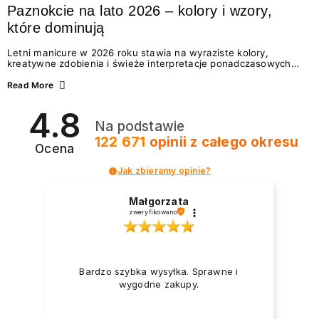
Paznokcie na lato 2026 – kolory i wzory,
które dominują
Letni manicure w 2026 roku stawia na wyraziste kolory,
kreatywne zdobienia i świeże interpretacje ponadczasowych
trendów. Wśród najmodniejszych propozycji nie brakuje
zarówno energetycznych odcieni inspirowanych wakacjami, jak
Read More
i delikatnych wzorów idealnych dla miłośniczek eleganckiej
prostoty. Jakie kolory i stylizacje paznokci będą królować latem
4.8
2026? Znajdź inspirację dla swojego manicure!
Na podstawie
122 671
opinii
z całego okresu
Ocena
Jak zbieramy opinie?
Małgorzata
zweryfikowano
Bardzo szybka wysyłka. Sprawne i
wygodne zakupy.