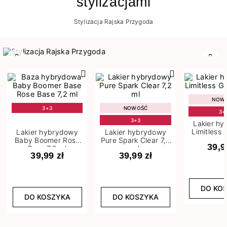
stylizacjami
Stylizacja Rajska Przygoda
Poprzedni
Nast
NOW
3+3
NOWOŚĆ
3+
3+3
Lakier h
Limitless 
Lakier hybrydowy
Lakier hybrydowy
m
Baby Boomer Rose
Pure Spark Clear 7,2
39,9
Base 7,2 ml
ml
39,99 zł
39,99 zł
DO KO
DO KOSZYKA
DO KOSZYKA