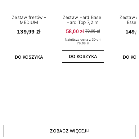
Zestaw frezów -
Zestaw Hard Base i
Zestaw s
MEDIUM
Hard Top 7,2 ml
Essen
139,99 zł
58,00 zł
149,9
79,98 zł
Najniższa cena z 30 dni
79.98 zł
DO KOSZYKA
DO KOSZYKA
DO KO
ZOBACZ WIĘCEJ