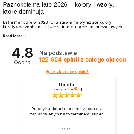
Paznokcie na lato 2026 – kolory i wzory,
które dominują
Letni manicure w 2026 roku stawia na wyraziste kolory,
kreatywne zdobienia i świeże interpretacje ponadczasowych
trendów. Wśród najmodniejszych propozycji nie brakuje
zarówno energetycznych odcieni inspirowanych wakacjami, jak
Read More
i delikatnych wzorów idealnych dla miłośniczek eleganckiej
prostoty. Jakie kolory i stylizacje paznokci będą królować latem
4.8
2026? Znajdź inspirację dla swojego manicure!
Na podstawie
122 624
opinii
z całego okresu
Ocena
Jak zbieramy opinie?
Dorota
zweryfikowano
Przesyłka dotarła do mnie zgodnie z
zaplanowanym na to terminem, super.
dzisiaj