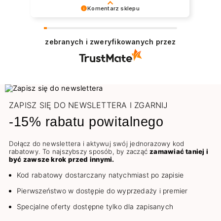
Komentarz sklepu
Bardzo dziękujemy za pozytywną opinię.
Podczas naszej pracy stawiamy na
zebranych i zweryfikowanych przez
profesjonalizm i zadowolenie Klienta. Cieszymy
się, że spełniliśmy Pani oczekiwania.
Zapraszamy do ponownego skorzystania z
naszej oferty. Pozdrawiamy
ZAPISZ SIĘ DO NEWSLETTERA I ZGARNIJ
-15% rabatu powitalnego
Dołącz do newslettera i aktywuj swój jednorazowy kod
rabatowy. To najszybszy sposób, by zacząć
zamawiać taniej i
być zawsze krok przed innymi.
Kod rabatowy dostarczany natychmiast po zapisie
Pierwszeństwo w dostępie do wyprzedaży i premier
Specjalne oferty dostępne tylko dla zapisanych