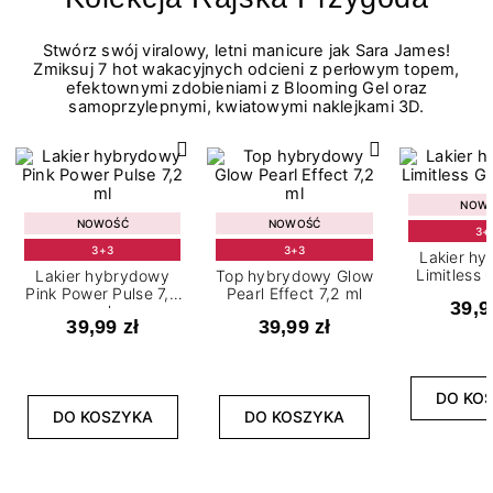
Stwórz swój viralowy, letni manicure jak Sara James!
Zmiksuj 7 hot wakacyjnych odcieni z perłowym topem,
efektownymi zdobieniami z Blooming Gel oraz
samoprzylepnymi, kwiatowymi naklejkami 3D.
NOW
NOWOŚĆ
NOWOŚĆ
3+
3+3
3+3
Lakier h
Limitless 
Lakier hybrydowy
Top hybrydowy Glow
m
Pink Power Pulse 7,2
Pearl Effect 7,2 ml
39,9
ml
39,99 zł
39,99 zł
DO KO
DO KOSZYKA
DO KOSZYKA