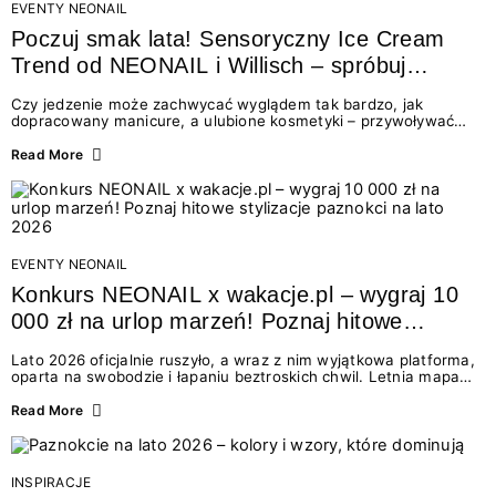
EVENTY NEONAIL
Poczuj smak lata! Sensoryczny Ice Cream
Trend od NEONAIL i Willisch – spróbuj
nowych lodów i odbierz prezent!
Czy jedzenie może zachwycać wyglądem tak bardzo, jak
dopracowany manicure, a ulubione kosmetyki – przywoływać
smak najpiękniejszych wakacyjnych wspomnień? Połączenie
świata beauty i oszałamiających deserów to coś więcej niż
Read More
chwilowa moda. To zaproszenie do celebracji chwili wszystkimi
zmysłami: przez soczysty kolor, aksamitną teksturę,
orzeźwiający zapach i słodki akcent na podniebieniu. Tego lata
NEONAIL łączy siły z marką Willisch, tworząc unikalny projekt
na styku jedzenia i piękna....
EVENTY NEONAIL
Konkurs NEONAIL x wakacje.pl – wygraj 10
000 zł na urlop marzeń! Poznaj hitowe
stylizacje paznokci na lato 2026
Lato 2026 oficjalnie ruszyło, a wraz z nim wyjątkowa platforma,
oparta na swobodzie i łapaniu beztroskich chwil. Letnia mapa
kolorów NEONAIL prowadzi nas przez najpiękniejsze
doświadczenia wakacji – od spontanicznych wyjazdów, przez
Read More
chwile relaksu, tropikalne inspiracje, aż po ekscytujące smaki.
Motywem przewodnim jest eksplorowanie i kolekcjonowanie
letnich momentów. Z tej okazji przygotowaliśmy coś absolutnie
wyjątkowego: wielki konkurs z wakacje.pl oraz dawkę
INSPIRACJE
najgorętszych trendów w...