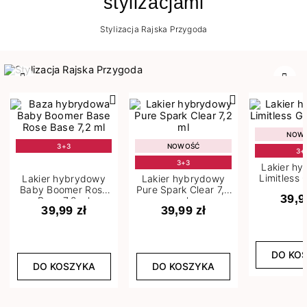
stylizacjami
Stylizacja Rajska Przygoda
Poprzedni
Nast
NOW
3+3
NOWOŚĆ
3+
3+3
Lakier h
Limitless 
Lakier hybrydowy
Lakier hybrydowy
m
Baby Boomer Rose
Pure Spark Clear 7,2
39,9
Base 7,2 ml
ml
39,99 zł
39,99 zł
DO KO
DO KOSZYKA
DO KOSZYKA