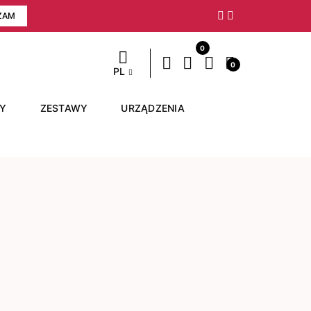
ZAM
Następny
0
0
PL
RY
ZESTAWY
URZĄDZENIA