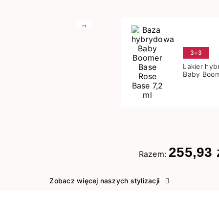
Następny
3+3
Lakier hy
Baby Boom
Base 7,2 m
255,93 
Razem:
Zobacz więcej naszych stylizacji