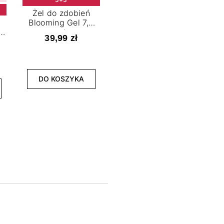
Żel do zdobień
Blooming Gel 7,2
t
ml
39,99 zł
NOWOŚĆ
3+3
DO KOSZYKA
Lakier hybrydowy
La
Limitless Green 7,2
Bol
ml
39,99 zł
DO KOSZYKA