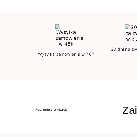
30 dni na zw
Wysyłka zamówienia w 48h
Zai
Poprzednia stylizacja
Poprzedni