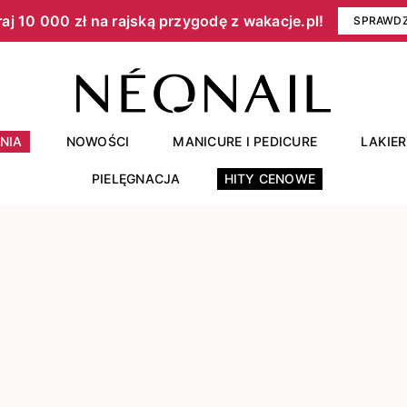
aj 10 000 zł na rajską przygodę z wakacje.pl!​
SPRAWD
NIA
NOWOŚCI
MANICURE I PEDICURE
LAKIE
PIELĘGNACJA
HITY CENOWE