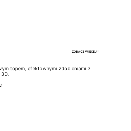
Pr
ZOBACZ WIĘCEJ
łowym topem, efektownymi zdobieniami z
 3D.