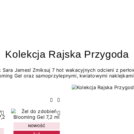
Kolekcja Rajska Przygoda
jak Sara James! Zmiksuj 7 hot wakacyjnych odcieni z per
oming Gel oraz samoprzylepnymi, kwiatowymi naklejkami
Poprzedni
Następny
NOWOŚĆ
3+3