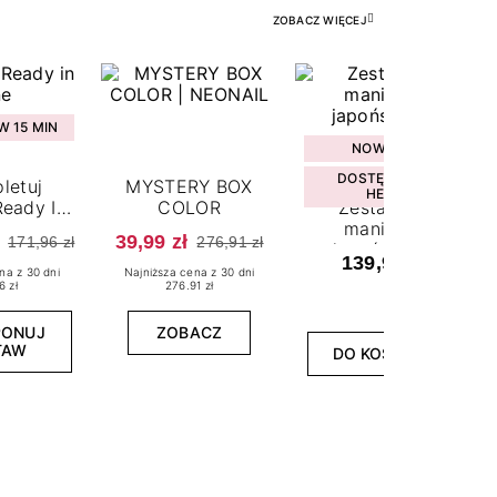
ZOBACZ WIĘCEJ
 15 MIN
NOWOŚĆ
DOSTĘPNY W
letuj
MYSTERY BOX
HEBE
eady In
COLOR
Zestaw do
ne
manicure
39,99 zł
171,96 zł
276,91 zł
japońskiego
139,99 zł
na z 30 dni
Najniższa cena z 30 dni
6 zł
276.91 zł
PONUJ
ZOBACZ
TAW
DO KOSZYKA