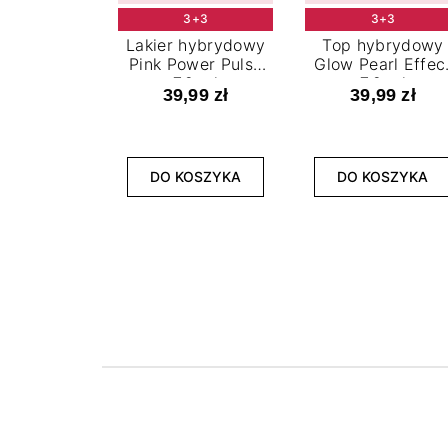
3+3
3+3
Lakier hybrydowy
Top hybrydowy
Pink Power Pulse
Glow Pearl Effec
7,2 ml
7,2 ml
39,99 zł
39,99 zł
DO KOSZYKA
DO KOSZYKA