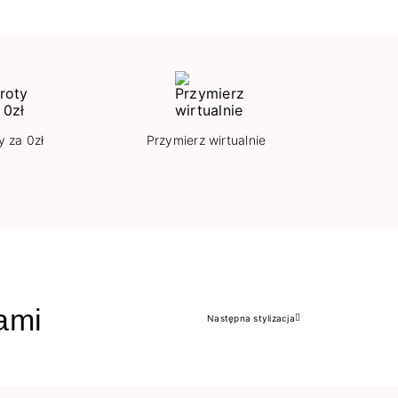
y za 0zł
Przymierz wirtualnie
jami
Następna stylizacja
Następny