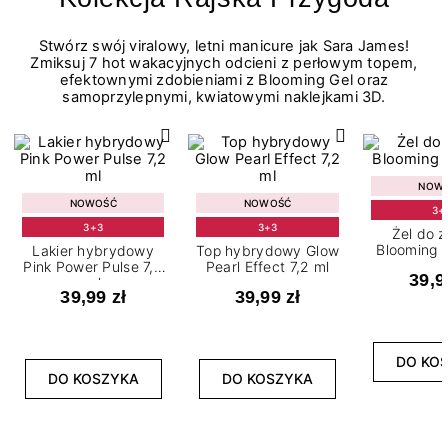
Stwórz swój viralowy, letni manicure jak Sara James!
Zmiksuj 7 hot wakacyjnych odcieni z perłowym topem,
efektownymi zdobieniami z Blooming Gel oraz
samoprzylepnymi, kwiatowymi naklejkami 3D.
NOW
NOWOŚĆ
NOWOŚĆ
3+
3+3
3+3
Żel do 
Blooming G
Lakier hybrydowy
Top hybrydowy Glow
Pink Power Pulse 7,2
Pearl Effect 7,2 ml
39,9
ml
39,99 zł
39,99 zł
DO KO
DO KOSZYKA
DO KOSZYKA