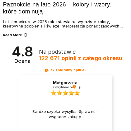
Paznokcie na lato 2026 – kolory i wzory,
które dominują
Letni manicure w 2026 roku stawia na wyraziste kolory,
kreatywne zdobienia i świeże interpretacje ponadczasowych
trendów. Wśród najmodniejszych propozycji nie brakuje
zarówno energetycznych odcieni inspirowanych wakacjami, jak
Read More
i delikatnych wzorów idealnych dla miłośniczek eleganckiej
prostoty. Jakie kolory i stylizacje paznokci będą królować latem
4.8
2026? Znajdź inspirację dla swojego manicure!
Na podstawie
122 671
opinii
z całego okresu
Ocena
Jak zbieramy opinie?
Małgorzata
zweryfikowano
Bardzo szybka wysyłka. Sprawne i
wygodne zakupy.