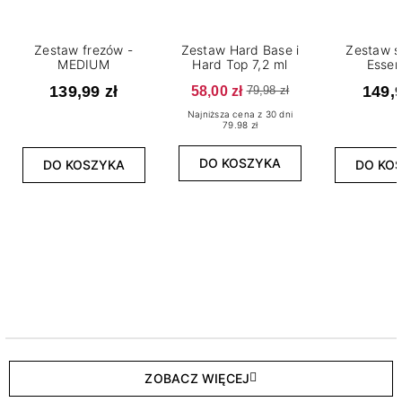
Zestaw frezów -
Zestaw Hard Base i
Zestaw s
MEDIUM
Hard Top 7,2 ml
Essen
139,99 zł
58,00 zł
149,9
79,98 zł
Najniższa cena z 30 dni
79.98 zł
DO KOSZYKA
DO KOSZYKA
DO KO
ZOBACZ WIĘCEJ