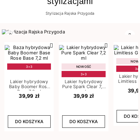
stylizacjami
Stylizacja Rajska Przygoda
Poprzedni
Nast
NOW
3+3
NOWOŚĆ
3+
3+3
Lakier h
Limitless 
Lakier hybrydowy
Lakier hybrydowy
m
Baby Boomer Rose
Pure Spark Clear 7,2
39,9
Base 7,2 ml
ml
39,99 zł
39,99 zł
DO KO
DO KOSZYKA
DO KOSZYKA