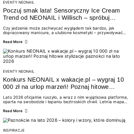
EVENTY NEONAIL
Poczuj smak lata! Sensoryczny Ice Cream
Trend od NEONAIL i Willisch – spróbuj
nowych lodów i odbierz prezent!
Czy jedzenie może zachwycać wyglądem tak bardzo, jak
dopracowany manicure, a ulubione kosmetyki – przywoływać
smak najpiękniejszych wakacyjnych wspomnień? Połączenie
świata beauty i oszałamiających deserów to coś więcej niż
Read More
chwilowa moda. To zaproszenie do celebracji chwili wszystkimi
zmysłami: przez soczysty kolor, aksamitną teksturę,
orzeźwiający zapach i słodki akcent na podniebieniu. Tego lata
NEONAIL łączy siły z marką Willisch, tworząc unikalny projekt
na styku jedzenia i piękna....
EVENTY NEONAIL
Konkurs NEONAIL x wakacje.pl – wygraj 10
000 zł na urlop marzeń! Poznaj hitowe
stylizacje paznokci na lato 2026
Lato 2026 oficjalnie ruszyło, a wraz z nim wyjątkowa platforma,
oparta na swobodzie i łapaniu beztroskich chwil. Letnia mapa
kolorów NEONAIL prowadzi nas przez najpiękniejsze
doświadczenia wakacji – od spontanicznych wyjazdów, przez
Read More
chwile relaksu, tropikalne inspiracje, aż po ekscytujące smaki.
Motywem przewodnim jest eksplorowanie i kolekcjonowanie
letnich momentów. Z tej okazji przygotowaliśmy coś absolutnie
wyjątkowego: wielki konkurs z wakacje.pl oraz dawkę
INSPIRACJE
najgorętszych trendów w...