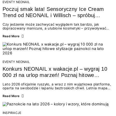
EVENTY NEONAIL
Poczuj smak lata! Sensoryczny Ice Cream
Trend od NEONAIL i Willisch – spróbuj
nowych lodów i odbierz prezent!
Czy jedzenie może zachwycać wyglądem tak bardzo, jak
dopracowany manicure, a ulubione kosmetyki – przywoływać
smak najpiękniejszych wakacyjnych wspomnień? Połączenie
świata beauty i oszałamiających deserów to coś więcej niż
Read More
chwilowa moda. To zaproszenie do celebracji chwili wszystkimi
zmysłami: przez soczysty kolor, aksamitną teksturę,
orzeźwiający zapach i słodki akcent na podniebieniu. Tego lata
NEONAIL łączy siły z marką Willisch, tworząc unikalny projekt
na styku jedzenia i piękna....
EVENTY NEONAIL
Konkurs NEONAIL x wakacje.pl – wygraj 10
000 zł na urlop marzeń! Poznaj hitowe
stylizacje paznokci na lato 2026
Lato 2026 oficjalnie ruszyło, a wraz z nim wyjątkowa platforma,
oparta na swobodzie i łapaniu beztroskich chwil. Letnia mapa
kolorów NEONAIL prowadzi nas przez najpiękniejsze
doświadczenia wakacji – od spontanicznych wyjazdów, przez
Read More
chwile relaksu, tropikalne inspiracje, aż po ekscytujące smaki.
Motywem przewodnim jest eksplorowanie i kolekcjonowanie
letnich momentów. Z tej okazji przygotowaliśmy coś absolutnie
wyjątkowego: wielki konkurs z wakacje.pl oraz dawkę
INSPIRACJE
najgorętszych trendów w...