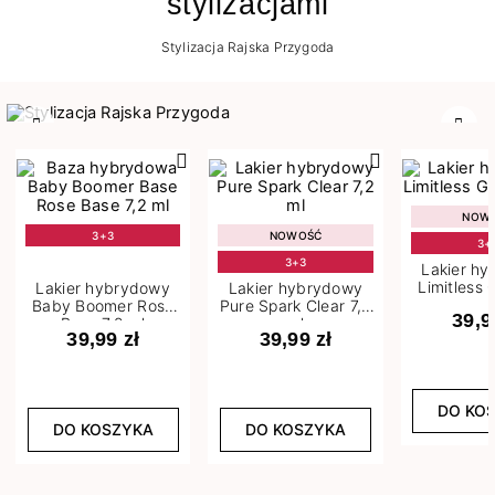
stylizacjami
Stylizacja Rajska Przygoda
Poprzedni
Nast
NOW
3+3
NOWOŚĆ
3+
3+3
Lakier h
Limitless 
Lakier hybrydowy
Lakier hybrydowy
m
Baby Boomer Rose
Pure Spark Clear 7,2
39,9
Base 7,2 ml
ml
39,99 zł
39,99 zł
DO KO
DO KOSZYKA
DO KOSZYKA