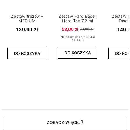
Zestaw frezów -
Zestaw Hard Base i
Zestaw s
MEDIUM
Hard Top 7,2 ml
Essen
139,99 zł
58,00 zł
149,9
79,98 zł
Najniższa cena z 30 dni
79.98 zł
DO KOSZYKA
DO KOSZYKA
DO KO
ZOBACZ WIĘCEJ