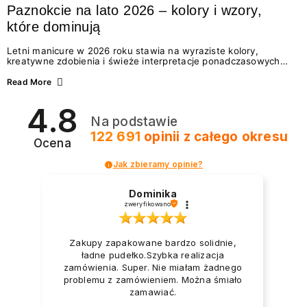
Paznokcie na lato 2026 – kolory i wzory,
które dominują
Letni manicure w 2026 roku stawia na wyraziste kolory,
kreatywne zdobienia i świeże interpretacje ponadczasowych
trendów. Wśród najmodniejszych propozycji nie brakuje
zarówno energetycznych odcieni inspirowanych wakacjami, jak
Read More
i delikatnych wzorów idealnych dla miłośniczek eleganckiej
prostoty. Jakie kolory i stylizacje paznokci będą królować latem
4.8
2026? Znajdź inspirację dla swojego manicure!
Na podstawie
122 691
opinii
z całego okresu
Ocena
Jak zbieramy opinie?
Dominika
zweryfikowano
Zakupy zapakowane bardzo solidnie,
ładne pudełko.Szybka realizacja
zamówienia. Super. Nie miałam żadnego
problemu z zamówieniem. Można śmiało
zamawiać.