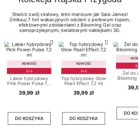
Stwórz swój viralowy, letni manicure jak Sara James!
Zmiksuj 7 hot wakacyjnych odcieni z perłowym topem,
efektownymi zdobieniami z Blooming Gel oraz
samoprzylepnymi, kwiatowymi naklejkami 3D.
NOW
NOWOŚĆ
NOWOŚĆ
3+
3+3
3+3
Żel do 
Blooming G
Lakier hybrydowy
Top hybrydowy Glow
Pink Power Pulse 7,2
Pearl Effect 7,2 ml
39,9
ml
39,99 zł
39,99 zł
DO KO
DO KOSZYKA
DO KOSZYKA