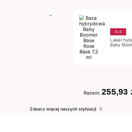
Następny
3+3
Lakier hy
Baby Boom
Base 7,2 m
255,93 
Razem:
Zobacz więcej naszych stylizacji