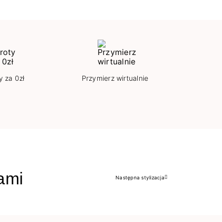
y za 0zł
Przymierz wirtualnie
jami
Następna stylizacja
Następny