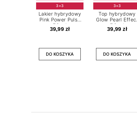
3+3
3+3
Lakier hybrydowy
Top hybrydowy
Pink Power Pulse
Glow Pearl Effec
7,2 ml
7,2 ml
39,99 zł
39,99 zł
DO KOSZYKA
DO KOSZYKA