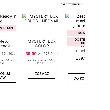
ZOBACZ WIĘCEJ
 15 MIN
NOWOŚĆ
DOSTĘPNY W
letuj
MYSTERY BOX
HEBE
eady In
COLOR
Zestaw do
ne
manicure
39,99 zł
171,96 zł
276,91 zł
japońskiego
139,99 zł
na z 30 dni
Najniższa cena z 30 dni
6 zł
276.91 zł
PONUJ
ZOBACZ
TAW
DO KOSZYKA