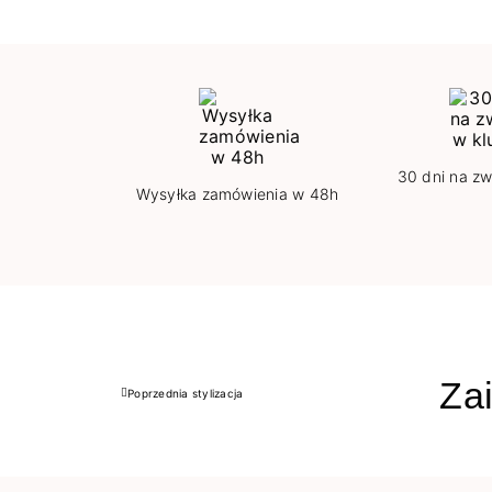
30 dni na zw
Wysyłka zamówienia w 48h
Zai
Poprzednia stylizacja
Poprzedni