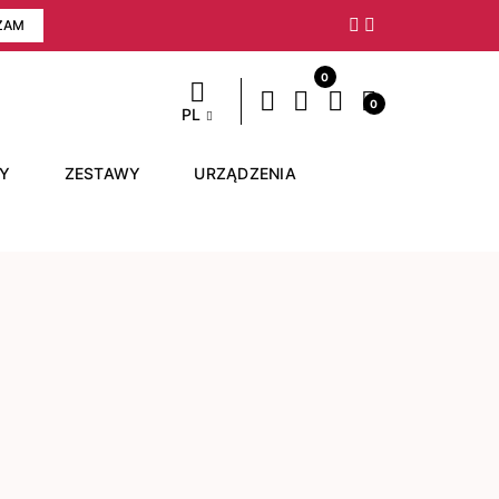
ZAM
Następny
0
0
PL
RY
ZESTAWY
URZĄDZENIA