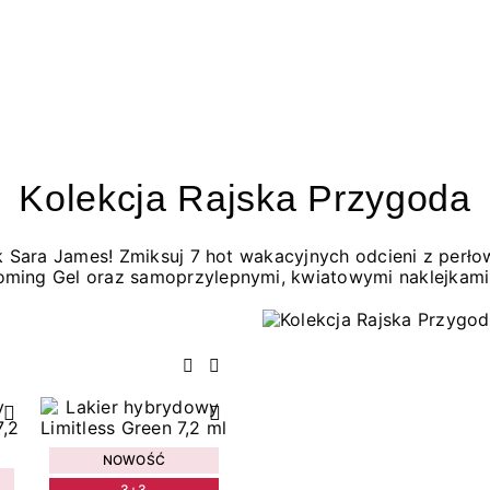
Kolekcja Rajska Przygoda
jak Sara James! Zmiksuj 7 hot wakacyjnych odcieni z per
oming Gel oraz samoprzylepnymi, kwiatowymi naklejkami
Poprzedni
Następny
NOWOŚĆ
3+3