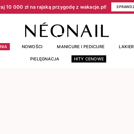
aj 10 000 zł na rajską przygodę z wakacje.pl!​
SPRAWD
NIA
NOWOŚCI
MANICURE I PEDICURE
LAKIE
PIELĘGNACJA
HITY CENOWE