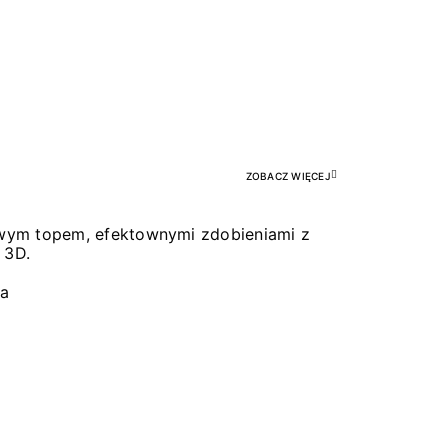
Pr
ZOBACZ WIĘCEJ
łowym topem, efektownymi zdobieniami z
 3D.