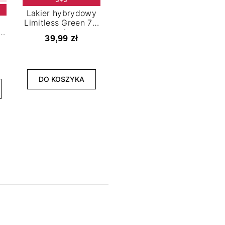
Lakier hybrydowy
Limitless Green 7,2
t
ml
39,99 zł
NOWOŚĆ
3+3
DO KOSZYKA
Lakier hybrydowy
La
Bold Horizon 7,2 ml
Fea
39,99 zł
DO KOSZYKA