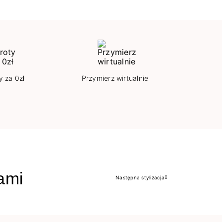
y za 0zł
Przymierz wirtualnie
jami
Następna stylizacja
Następny