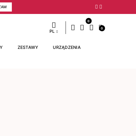
ZAM
Następny
0
0
PL
RY
ZESTAWY
URZĄDZENIA