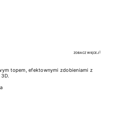
Pr
ZOBACZ WIĘCEJ
łowym topem, efektownymi zdobieniami z
 3D.