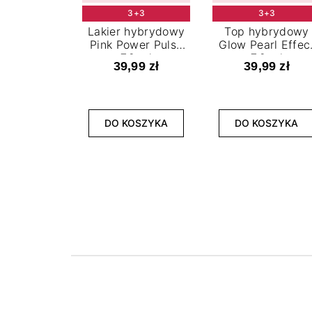
3+3
3+3
Lakier hybrydowy
Top hybrydowy
Pink Power Pulse
Glow Pearl Effec
7,2 ml
7,2 ml
39,99 zł
39,99 zł
DO KOSZYKA
DO KOSZYKA