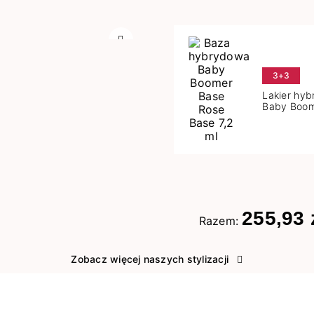
Następny
3+3
Lakier hy
Baby Boom
Base 7,2 m
255,93 
Razem:
Zobacz więcej naszych stylizacji