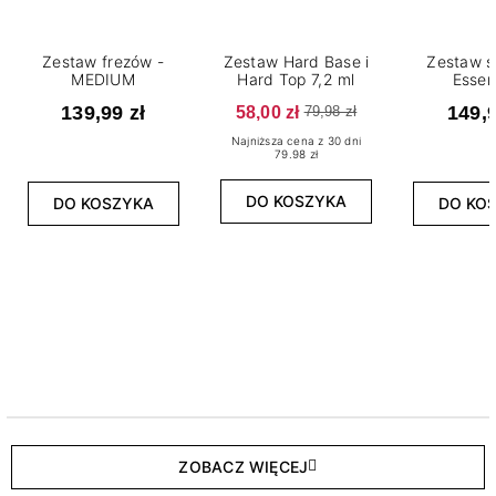
Zestaw frezów -
Zestaw Hard Base i
Zestaw s
MEDIUM
Hard Top 7,2 ml
Essen
139,99 zł
58,00 zł
149,9
79,98 zł
Najniższa cena z 30 dni
79.98 zł
DO KOSZYKA
DO KOSZYKA
DO KO
ZOBACZ WIĘCEJ