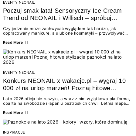
EVENTY NEONAIL
Poczuj smak lata! Sensoryczny Ice Cream
Trend od NEONAIL i Willisch – spróbuj
nowych lodów i odbierz prezent!
Czy jedzenie może zachwycać wyglądem tak bardzo, jak
dopracowany manicure, a ulubione kosmetyki – przywoływać
smak najpiękniejszych wakacyjnych wspomnień? Połączenie
świata beauty i oszałamiających deserów to coś więcej niż
Read More
chwilowa moda. To zaproszenie do celebracji chwili wszystkimi
zmysłami: przez soczysty kolor, aksamitną teksturę,
orzeźwiający zapach i słodki akcent na podniebieniu. Tego lata
NEONAIL łączy siły z marką Willisch, tworząc unikalny projekt
na styku jedzenia i piękna....
EVENTY NEONAIL
Konkurs NEONAIL x wakacje.pl – wygraj 10
000 zł na urlop marzeń! Poznaj hitowe
stylizacje paznokci na lato 2026
Lato 2026 oficjalnie ruszyło, a wraz z nim wyjątkowa platforma,
oparta na swobodzie i łapaniu beztroskich chwil. Letnia mapa
kolorów NEONAIL prowadzi nas przez najpiękniejsze
doświadczenia wakacji – od spontanicznych wyjazdów, przez
Read More
chwile relaksu, tropikalne inspiracje, aż po ekscytujące smaki.
Motywem przewodnim jest eksplorowanie i kolekcjonowanie
letnich momentów. Z tej okazji przygotowaliśmy coś absolutnie
wyjątkowego: wielki konkurs z wakacje.pl oraz dawkę
INSPIRACJE
najgorętszych trendów w...