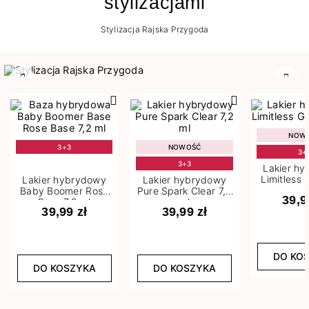
stylizacjami
Stylizacja Rajska Przygoda
Poprzedni
Nast
NOW
3+3
NOWOŚĆ
3+
3+3
Lakier h
Limitless 
Lakier hybrydowy
Lakier hybrydowy
m
Baby Boomer Rose
Pure Spark Clear 7,2
39,9
Base 7,2 ml
ml
39,99 zł
39,99 zł
DO KO
DO KOSZYKA
DO KOSZYKA