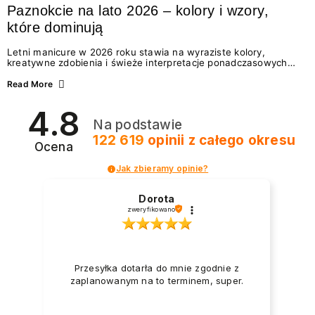
Paznokcie na lato 2026 – kolory i wzory,
które dominują
Letni manicure w 2026 roku stawia na wyraziste kolory,
kreatywne zdobienia i świeże interpretacje ponadczasowych
trendów. Wśród najmodniejszych propozycji nie brakuje
zarówno energetycznych odcieni inspirowanych wakacjami, jak
Read More
i delikatnych wzorów idealnych dla miłośniczek eleganckiej
prostoty. Jakie kolory i stylizacje paznokci będą królować latem
4.8
2026? Znajdź inspirację dla swojego manicure!
Na podstawie
122 619
opinii
z całego okresu
Ocena
Jak zbieramy opinie?
Dorota
zweryfikowano
Przesyłka dotarła do mnie zgodnie z
zaplanowanym na to terminem, super.