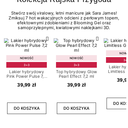
Stwórz swój viralowy, letni manicure jak Sara James!
Zmiksuj 7 hot wakacyjnych odcieni z perłowym topem,
efektownymi zdobieniami z Blooming Gel oraz
samoprzylepnymi, kwiatowymi naklejkami 3D.
NOW
NOWOŚĆ
NOWOŚĆ
3+
3+3
3+3
Lakier h
Limitless 
Lakier hybrydowy
Top hybrydowy Glow
m
Pink Power Pulse 7,2
Pearl Effect 7,2 ml
39,9
ml
39,99 zł
39,99 zł
DO KO
DO KOSZYKA
DO KOSZYKA