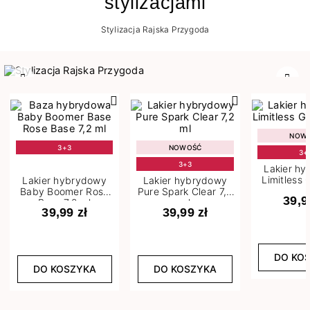
stylizacjami
Stylizacja Rajska Przygoda
Poprzedni
Nast
NOW
3+3
NOWOŚĆ
3+
3+3
Lakier h
Limitless 
Lakier hybrydowy
Lakier hybrydowy
m
Baby Boomer Rose
Pure Spark Clear 7,2
39,9
Base 7,2 ml
ml
39,99 zł
39,99 zł
DO KO
DO KOSZYKA
DO KOSZYKA