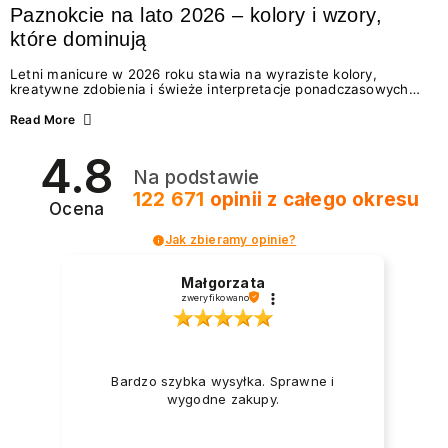
Paznokcie na lato 2026 – kolory i wzory,
które dominują
Letni manicure w 2026 roku stawia na wyraziste kolory,
kreatywne zdobienia i świeże interpretacje ponadczasowych
trendów. Wśród najmodniejszych propozycji nie brakuje
zarówno energetycznych odcieni inspirowanych wakacjami, jak
Read More
i delikatnych wzorów idealnych dla miłośniczek eleganckiej
prostoty. Jakie kolory i stylizacje paznokci będą królować latem
4.8
2026? Znajdź inspirację dla swojego manicure!
Na podstawie
122 671
opinii
z całego okresu
Ocena
Jak zbieramy opinie?
Małgorzata
zweryfikowano
Bardzo szybka wysyłka. Sprawne i
wygodne zakupy.