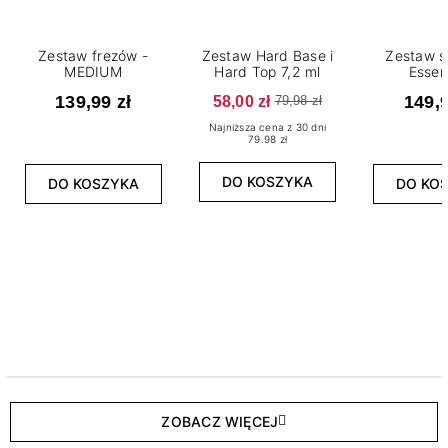
Zestaw frezów -
Zestaw Hard Base i
Zestaw s
MEDIUM
Hard Top 7,2 ml
Essen
139,99 zł
58,00 zł
149,9
79,98 zł
Najniższa cena z 30 dni
79.98 zł
DO KOSZYKA
DO KOSZYKA
DO KO
ZOBACZ WIĘCEJ