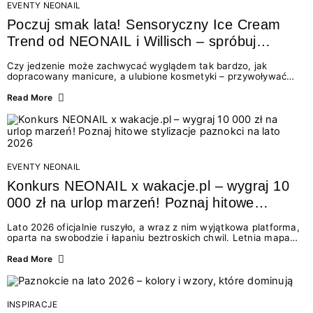
EVENTY NEONAIL
Poczuj smak lata! Sensoryczny Ice Cream
Trend od NEONAIL i Willisch – spróbuj
nowych lodów i odbierz prezent!
Czy jedzenie może zachwycać wyglądem tak bardzo, jak
dopracowany manicure, a ulubione kosmetyki – przywoływać
smak najpiękniejszych wakacyjnych wspomnień? Połączenie
świata beauty i oszałamiających deserów to coś więcej niż
Read More
chwilowa moda. To zaproszenie do celebracji chwili wszystkimi
zmysłami: przez soczysty kolor, aksamitną teksturę,
orzeźwiający zapach i słodki akcent na podniebieniu. Tego lata
NEONAIL łączy siły z marką Willisch, tworząc unikalny projekt
na styku jedzenia i piękna....
EVENTY NEONAIL
Konkurs NEONAIL x wakacje.pl – wygraj 10
000 zł na urlop marzeń! Poznaj hitowe
stylizacje paznokci na lato 2026
Lato 2026 oficjalnie ruszyło, a wraz z nim wyjątkowa platforma,
oparta na swobodzie i łapaniu beztroskich chwil. Letnia mapa
kolorów NEONAIL prowadzi nas przez najpiękniejsze
doświadczenia wakacji – od spontanicznych wyjazdów, przez
Read More
chwile relaksu, tropikalne inspiracje, aż po ekscytujące smaki.
Motywem przewodnim jest eksplorowanie i kolekcjonowanie
letnich momentów. Z tej okazji przygotowaliśmy coś absolutnie
wyjątkowego: wielki konkurs z wakacje.pl oraz dawkę
INSPIRACJE
najgorętszych trendów w...