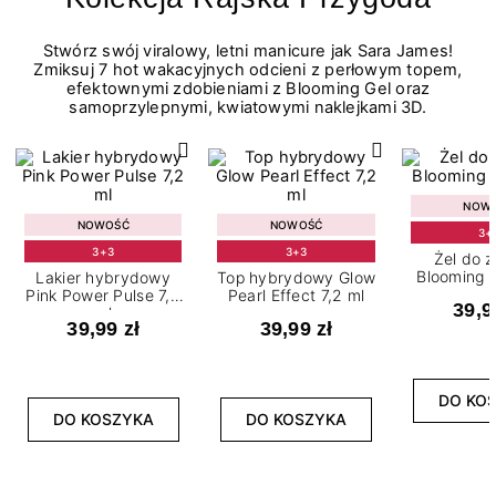
Stwórz swój viralowy, letni manicure jak Sara James!
Zmiksuj 7 hot wakacyjnych odcieni z perłowym topem,
efektownymi zdobieniami z Blooming Gel oraz
samoprzylepnymi, kwiatowymi naklejkami 3D.
NOW
NOWOŚĆ
NOWOŚĆ
3+
3+3
3+3
Żel do 
Blooming G
Lakier hybrydowy
Top hybrydowy Glow
Pink Power Pulse 7,2
Pearl Effect 7,2 ml
39,9
ml
39,99 zł
39,99 zł
DO KO
DO KOSZYKA
DO KOSZYKA