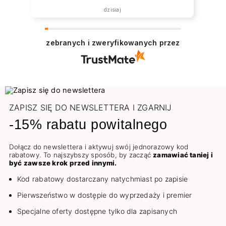
została zrealizowana ekspresowo.
dzisiaj
Polecam wszystkim zainteresowanym.
zebranych i zweryfikowanych przez
ZAPISZ SIĘ DO NEWSLETTERA I ZGARNIJ
-15% rabatu powitalnego
Dołącz do newslettera i aktywuj swój jednorazowy kod
rabatowy. To najszybszy sposób, by zacząć
zamawiać taniej i
być zawsze krok przed innymi.
Kod rabatowy dostarczany natychmiast po zapisie
Pierwszeństwo w dostępie do wyprzedaży i premier
Specjalne oferty dostępne tylko dla zapisanych