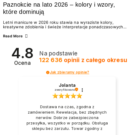
Paznokcie na lato 2026 – kolory i wzory,
które dominują
Letni manicure w 2026 roku stawia na wyraziste kolory,
kreatywne zdobienia i świeże interpretacje ponadczasowych
trendów. Wśród najmodniejszych propozycji nie brakuje
zarówno energetycznych odcieni inspirowanych wakacjami, jak
Read More
i delikatnych wzorów idealnych dla miłośniczek eleganckiej
prostoty. Jakie kolory i stylizacje paznokci będą królować latem
4.8
2026? Znajdź inspirację dla swojego manicure!
Na podstawie
122 636
opinii
z całego okresu
Ocena
Jak zbieramy opinie?
Jolanta
zweryfikowano
Dostawa na czas, zgodna z
zamówieniem. Rewelacja, bez zbędnych
nerwów. Dobrze zabezpieczona
przesyłka, wszystko w porządku. Obsługa
sklepu bez zarzutu. Towar zgodny z
opisem i zapotrzebowaniem. Przesyłka