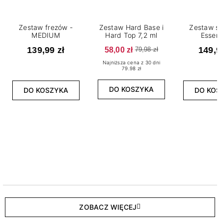
Zestaw frezów -
Zestaw Hard Base i
Zestaw s
MEDIUM
Hard Top 7,2 ml
Essen
139,99 zł
58,00 zł
149,9
79,98 zł
Najniższa cena z 30 dni
79.98 zł
DO KOSZYKA
DO KOSZYKA
DO KO
ZOBACZ WIĘCEJ