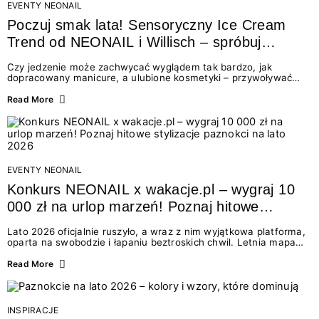
EVENTY NEONAIL
Poczuj smak lata! Sensoryczny Ice Cream
Trend od NEONAIL i Willisch – spróbuj
nowych lodów i odbierz prezent!
Czy jedzenie może zachwycać wyglądem tak bardzo, jak
dopracowany manicure, a ulubione kosmetyki – przywoływać
smak najpiękniejszych wakacyjnych wspomnień? Połączenie
świata beauty i oszałamiających deserów to coś więcej niż
Read More
chwilowa moda. To zaproszenie do celebracji chwili wszystkimi
zmysłami: przez soczysty kolor, aksamitną teksturę,
orzeźwiający zapach i słodki akcent na podniebieniu. Tego lata
NEONAIL łączy siły z marką Willisch, tworząc unikalny projekt
na styku jedzenia i piękna....
EVENTY NEONAIL
Konkurs NEONAIL x wakacje.pl – wygraj 10
000 zł na urlop marzeń! Poznaj hitowe
stylizacje paznokci na lato 2026
Lato 2026 oficjalnie ruszyło, a wraz z nim wyjątkowa platforma,
oparta na swobodzie i łapaniu beztroskich chwil. Letnia mapa
kolorów NEONAIL prowadzi nas przez najpiękniejsze
doświadczenia wakacji – od spontanicznych wyjazdów, przez
Read More
chwile relaksu, tropikalne inspiracje, aż po ekscytujące smaki.
Motywem przewodnim jest eksplorowanie i kolekcjonowanie
letnich momentów. Z tej okazji przygotowaliśmy coś absolutnie
wyjątkowego: wielki konkurs z wakacje.pl oraz dawkę
INSPIRACJE
najgorętszych trendów w...