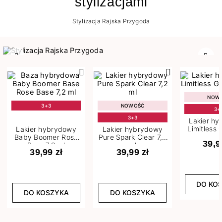
stylizacjami
Stylizacja Rajska Przygoda
Poprzedni
Nast
NOW
3+3
NOWOŚĆ
3+
3+3
Lakier h
Limitless 
Lakier hybrydowy
Lakier hybrydowy
m
Baby Boomer Rose
Pure Spark Clear 7,2
39,9
Base 7,2 ml
ml
39,99 zł
39,99 zł
DO KO
DO KOSZYKA
DO KOSZYKA