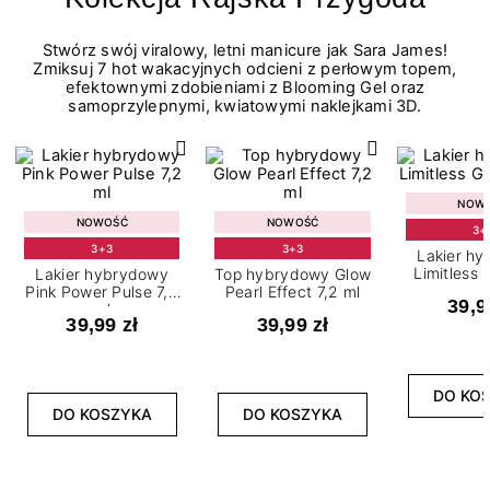
Stwórz swój viralowy, letni manicure jak Sara James!
Zmiksuj 7 hot wakacyjnych odcieni z perłowym topem,
efektownymi zdobieniami z Blooming Gel oraz
samoprzylepnymi, kwiatowymi naklejkami 3D.
NOW
NOWOŚĆ
NOWOŚĆ
3+
3+3
3+3
Lakier h
Limitless 
Lakier hybrydowy
Top hybrydowy Glow
m
Pink Power Pulse 7,2
Pearl Effect 7,2 ml
39,9
ml
39,99 zł
39,99 zł
DO KO
DO KOSZYKA
DO KOSZYKA