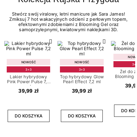
Stwórz swój viralowy, letni manicure jak Sara James!
Zmiksuj 7 hot wakacyjnych odcieni z perłowym topem,
efektownymi zdobieniami z Blooming Gel oraz
samoprzylepnymi, kwiatowymi naklejkami 3D.
NOW
NOWOŚĆ
NOWOŚĆ
3+
3+3
3+3
Żel do 
Blooming G
Lakier hybrydowy
Top hybrydowy Glow
Pink Power Pulse 7,2
Pearl Effect 7,2 ml
39,9
ml
39,99 zł
39,99 zł
DO KO
DO KOSZYKA
DO KOSZYKA