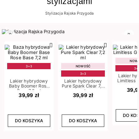
stylizacjami
Stylizacja Rajska Przygoda
Poprzedni
Nast
NOW
3+3
NOWOŚĆ
3+
3+3
Lakier h
Limitless 
Lakier hybrydowy
Lakier hybrydowy
m
Baby Boomer Rose
Pure Spark Clear 7,2
39,9
Base 7,2 ml
ml
39,99 zł
39,99 zł
DO KO
DO KOSZYKA
DO KOSZYKA