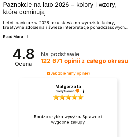
Paznokcie na lato 2026 – kolory i wzory,
które dominują
Letni manicure w 2026 roku stawia na wyraziste kolory,
kreatywne zdobienia i świeże interpretacje ponadczasowych
trendów. Wśród najmodniejszych propozycji nie brakuje
zarówno energetycznych odcieni inspirowanych wakacjami, jak
Read More
i delikatnych wzorów idealnych dla miłośniczek eleganckiej
prostoty. Jakie kolory i stylizacje paznokci będą królować latem
4.8
2026? Znajdź inspirację dla swojego manicure!
Na podstawie
122 671
opinii
z całego okresu
Ocena
Jak zbieramy opinie?
Małgorzata
zweryfikowano
Bardzo szybka wysyłka. Sprawne i
wygodne zakupy.