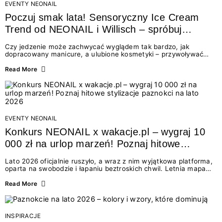
EVENTY NEONAIL
Poczuj smak lata! Sensoryczny Ice Cream
Trend od NEONAIL i Willisch – spróbuj
nowych lodów i odbierz prezent!
Czy jedzenie może zachwycać wyglądem tak bardzo, jak
dopracowany manicure, a ulubione kosmetyki – przywoływać
smak najpiękniejszych wakacyjnych wspomnień? Połączenie
świata beauty i oszałamiających deserów to coś więcej niż
Read More
chwilowa moda. To zaproszenie do celebracji chwili wszystkimi
zmysłami: przez soczysty kolor, aksamitną teksturę,
orzeźwiający zapach i słodki akcent na podniebieniu. Tego lata
NEONAIL łączy siły z marką Willisch, tworząc unikalny projekt
na styku jedzenia i piękna....
EVENTY NEONAIL
Konkurs NEONAIL x wakacje.pl – wygraj 10
000 zł na urlop marzeń! Poznaj hitowe
stylizacje paznokci na lato 2026
Lato 2026 oficjalnie ruszyło, a wraz z nim wyjątkowa platforma,
oparta na swobodzie i łapaniu beztroskich chwil. Letnia mapa
kolorów NEONAIL prowadzi nas przez najpiękniejsze
doświadczenia wakacji – od spontanicznych wyjazdów, przez
Read More
chwile relaksu, tropikalne inspiracje, aż po ekscytujące smaki.
Motywem przewodnim jest eksplorowanie i kolekcjonowanie
letnich momentów. Z tej okazji przygotowaliśmy coś absolutnie
wyjątkowego: wielki konkurs z wakacje.pl oraz dawkę
INSPIRACJE
najgorętszych trendów w...