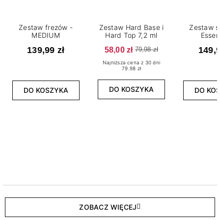
Zestaw frezów -
Zestaw Hard Base i
Zestaw s
MEDIUM
Hard Top 7,2 ml
Essen
139,99 zł
58,00 zł
149,9
79,98 zł
Najniższa cena z 30 dni
79.98 zł
DO KOSZYKA
DO KOSZYKA
DO KO
ZOBACZ WIĘCEJ