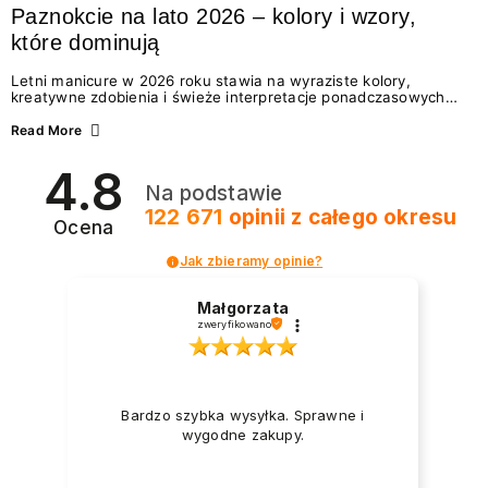
Paznokcie na lato 2026 – kolory i wzory,
które dominują
Letni manicure w 2026 roku stawia na wyraziste kolory,
kreatywne zdobienia i świeże interpretacje ponadczasowych
trendów. Wśród najmodniejszych propozycji nie brakuje
zarówno energetycznych odcieni inspirowanych wakacjami, jak
Read More
i delikatnych wzorów idealnych dla miłośniczek eleganckiej
prostoty. Jakie kolory i stylizacje paznokci będą królować latem
4.8
2026? Znajdź inspirację dla swojego manicure!
Na podstawie
122 671
opinii
z całego okresu
Ocena
Jak zbieramy opinie?
Małgorzata
zweryfikowano
Bardzo szybka wysyłka. Sprawne i
wygodne zakupy.