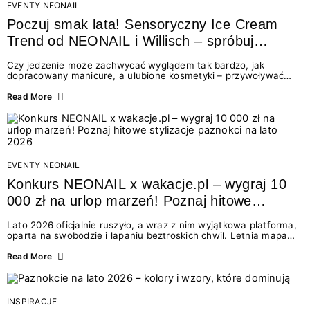
EVENTY NEONAIL
Poczuj smak lata! Sensoryczny Ice Cream
Trend od NEONAIL i Willisch – spróbuj
nowych lodów i odbierz prezent!
Czy jedzenie może zachwycać wyglądem tak bardzo, jak
dopracowany manicure, a ulubione kosmetyki – przywoływać
smak najpiękniejszych wakacyjnych wspomnień? Połączenie
świata beauty i oszałamiających deserów to coś więcej niż
Read More
chwilowa moda. To zaproszenie do celebracji chwili wszystkimi
zmysłami: przez soczysty kolor, aksamitną teksturę,
orzeźwiający zapach i słodki akcent na podniebieniu. Tego lata
NEONAIL łączy siły z marką Willisch, tworząc unikalny projekt
na styku jedzenia i piękna....
EVENTY NEONAIL
Konkurs NEONAIL x wakacje.pl – wygraj 10
000 zł na urlop marzeń! Poznaj hitowe
stylizacje paznokci na lato 2026
Lato 2026 oficjalnie ruszyło, a wraz z nim wyjątkowa platforma,
oparta na swobodzie i łapaniu beztroskich chwil. Letnia mapa
kolorów NEONAIL prowadzi nas przez najpiękniejsze
doświadczenia wakacji – od spontanicznych wyjazdów, przez
Read More
chwile relaksu, tropikalne inspiracje, aż po ekscytujące smaki.
Motywem przewodnim jest eksplorowanie i kolekcjonowanie
letnich momentów. Z tej okazji przygotowaliśmy coś absolutnie
wyjątkowego: wielki konkurs z wakacje.pl oraz dawkę
INSPIRACJE
najgorętszych trendów w...