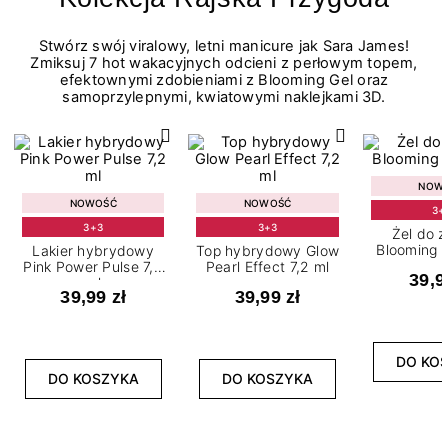
Stwórz swój viralowy, letni manicure jak Sara James!
Zmiksuj 7 hot wakacyjnych odcieni z perłowym topem,
efektownymi zdobieniami z Blooming Gel oraz
samoprzylepnymi, kwiatowymi naklejkami 3D.
NOW
NOWOŚĆ
NOWOŚĆ
3+
3+3
3+3
Żel do 
Blooming G
Lakier hybrydowy
Top hybrydowy Glow
Pink Power Pulse 7,2
Pearl Effect 7,2 ml
39,9
ml
39,99 zł
39,99 zł
DO KO
DO KOSZYKA
DO KOSZYKA