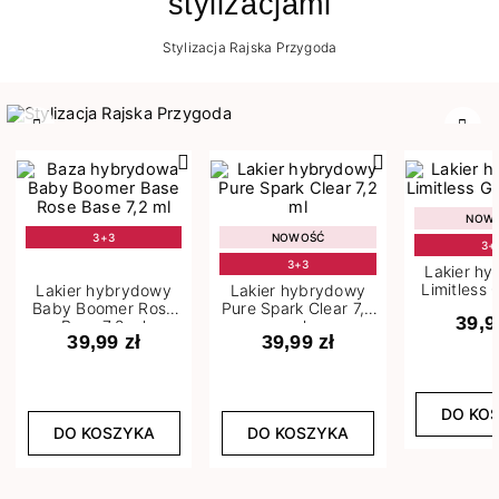
stylizacjami
Stylizacja Rajska Przygoda
Poprzedni
Nast
NOW
3+3
NOWOŚĆ
3+
3+3
Lakier h
Limitless 
Lakier hybrydowy
Lakier hybrydowy
m
Baby Boomer Rose
Pure Spark Clear 7,2
39,9
Base 7,2 ml
ml
39,99 zł
39,99 zł
DO KO
DO KOSZYKA
DO KOSZYKA