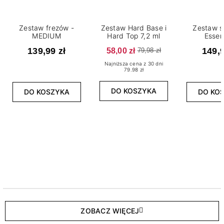
Zestaw frezów -
Zestaw Hard Base i
Zestaw s
MEDIUM
Hard Top 7,2 ml
Essen
139,99 zł
58,00 zł
149,9
79,98 zł
Najniższa cena z 30 dni
79.98 zł
DO KOSZYKA
DO KOSZYKA
DO KO
ZOBACZ WIĘCEJ