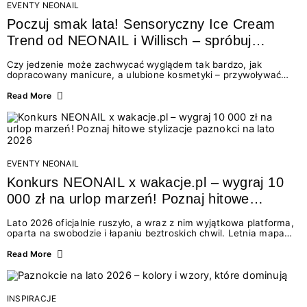
EVENTY NEONAIL
Poczuj smak lata! Sensoryczny Ice Cream
Trend od NEONAIL i Willisch – spróbuj
nowych lodów i odbierz prezent!
Czy jedzenie może zachwycać wyglądem tak bardzo, jak
dopracowany manicure, a ulubione kosmetyki – przywoływać
smak najpiękniejszych wakacyjnych wspomnień? Połączenie
świata beauty i oszałamiających deserów to coś więcej niż
Read More
chwilowa moda. To zaproszenie do celebracji chwili wszystkimi
zmysłami: przez soczysty kolor, aksamitną teksturę,
orzeźwiający zapach i słodki akcent na podniebieniu. Tego lata
NEONAIL łączy siły z marką Willisch, tworząc unikalny projekt
na styku jedzenia i piękna....
EVENTY NEONAIL
Konkurs NEONAIL x wakacje.pl – wygraj 10
000 zł na urlop marzeń! Poznaj hitowe
stylizacje paznokci na lato 2026
Lato 2026 oficjalnie ruszyło, a wraz z nim wyjątkowa platforma,
oparta na swobodzie i łapaniu beztroskich chwil. Letnia mapa
kolorów NEONAIL prowadzi nas przez najpiękniejsze
doświadczenia wakacji – od spontanicznych wyjazdów, przez
Read More
chwile relaksu, tropikalne inspiracje, aż po ekscytujące smaki.
Motywem przewodnim jest eksplorowanie i kolekcjonowanie
letnich momentów. Z tej okazji przygotowaliśmy coś absolutnie
wyjątkowego: wielki konkurs z wakacje.pl oraz dawkę
INSPIRACJE
najgorętszych trendów w...