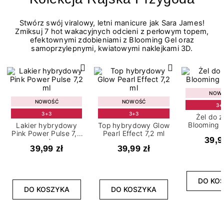
Stwórz swój viralowy, letni manicure jak Sara James!
Zmiksuj 7 hot wakacyjnych odcieni z perłowym topem,
efektownymi zdobieniami z Blooming Gel oraz
samoprzylepnymi, kwiatowymi naklejkami 3D.
NOW
NOWOŚĆ
NOWOŚĆ
3+
3+3
3+3
Żel do 
Blooming G
Lakier hybrydowy
Top hybrydowy Glow
Pink Power Pulse 7,2
Pearl Effect 7,2 ml
39,9
ml
39,99 zł
39,99 zł
DO KO
DO KOSZYKA
DO KOSZYKA