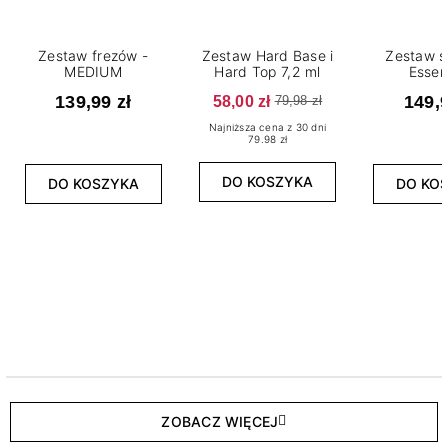
Zestaw frezów -
Zestaw Hard Base i
Zestaw s
MEDIUM
Hard Top 7,2 ml
Essen
139,99 zł
58,00 zł
149,9
79,98 zł
Najniższa cena z 30 dni
79.98 zł
DO KOSZYKA
DO KOSZYKA
DO KO
ZOBACZ WIĘCEJ