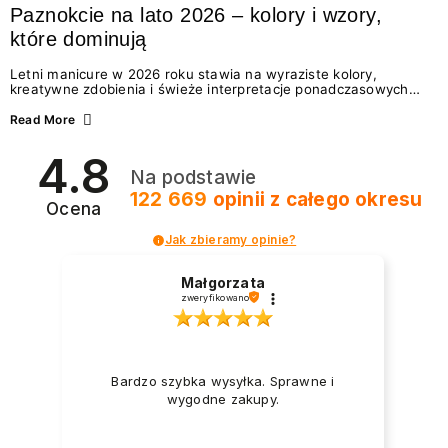
Paznokcie na lato 2026 – kolory i wzory,
które dominują
Letni manicure w 2026 roku stawia na wyraziste kolory,
kreatywne zdobienia i świeże interpretacje ponadczasowych
trendów. Wśród najmodniejszych propozycji nie brakuje
zarówno energetycznych odcieni inspirowanych wakacjami, jak
Read More
i delikatnych wzorów idealnych dla miłośniczek eleganckiej
prostoty. Jakie kolory i stylizacje paznokci będą królować latem
4.8
2026? Znajdź inspirację dla swojego manicure!
Na podstawie
122 669
opinii
z całego okresu
Ocena
Jak zbieramy opinie?
Małgorzata
zweryfikowano
Bardzo szybka wysyłka. Sprawne i
wygodne zakupy.