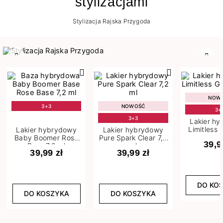
stylizacjami
Stylizacja Rajska Przygoda
Poprzedni
Nast
NOW
3+3
NOWOŚĆ
3+
3+3
Lakier h
Limitless 
Lakier hybrydowy
Lakier hybrydowy
m
Baby Boomer Rose
Pure Spark Clear 7,2
39,9
Base 7,2 ml
ml
39,99 zł
39,99 zł
DO KO
DO KOSZYKA
DO KOSZYKA