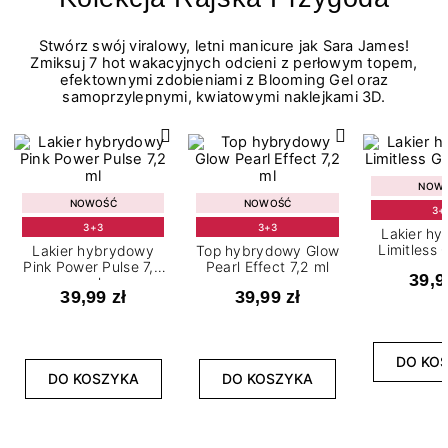
Stwórz swój viralowy, letni manicure jak Sara James!
Zmiksuj 7 hot wakacyjnych odcieni z perłowym topem,
efektownymi zdobieniami z Blooming Gel oraz
samoprzylepnymi, kwiatowymi naklejkami 3D.
NOW
NOWOŚĆ
NOWOŚĆ
3+
3+3
3+3
Lakier h
Limitless 
Lakier hybrydowy
Top hybrydowy Glow
m
Pink Power Pulse 7,2
Pearl Effect 7,2 ml
39,9
ml
39,99 zł
39,99 zł
DO KO
DO KOSZYKA
DO KOSZYKA