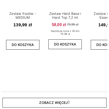
Zestaw frezów -
Zestaw Hard Base i
Zestaw s
MEDIUM
Hard Top 7,2 ml
Essen
139,99 zł
58,00 zł
149,9
79,98 zł
Najniższa cena z 30 dni
79.98 zł
DO KOSZYKA
DO KOSZYKA
DO KO
ZOBACZ WIĘCEJ