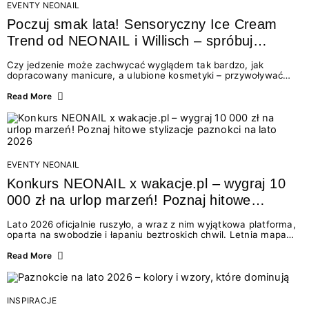
EVENTY NEONAIL
Poczuj smak lata! Sensoryczny Ice Cream
Trend od NEONAIL i Willisch – spróbuj
nowych lodów i odbierz prezent!
Czy jedzenie może zachwycać wyglądem tak bardzo, jak
dopracowany manicure, a ulubione kosmetyki – przywoływać
smak najpiękniejszych wakacyjnych wspomnień? Połączenie
świata beauty i oszałamiających deserów to coś więcej niż
Read More
chwilowa moda. To zaproszenie do celebracji chwili wszystkimi
zmysłami: przez soczysty kolor, aksamitną teksturę,
orzeźwiający zapach i słodki akcent na podniebieniu. Tego lata
NEONAIL łączy siły z marką Willisch, tworząc unikalny projekt
na styku jedzenia i piękna....
EVENTY NEONAIL
Konkurs NEONAIL x wakacje.pl – wygraj 10
000 zł na urlop marzeń! Poznaj hitowe
stylizacje paznokci na lato 2026
Lato 2026 oficjalnie ruszyło, a wraz z nim wyjątkowa platforma,
oparta na swobodzie i łapaniu beztroskich chwil. Letnia mapa
kolorów NEONAIL prowadzi nas przez najpiękniejsze
doświadczenia wakacji – od spontanicznych wyjazdów, przez
Read More
chwile relaksu, tropikalne inspiracje, aż po ekscytujące smaki.
Motywem przewodnim jest eksplorowanie i kolekcjonowanie
letnich momentów. Z tej okazji przygotowaliśmy coś absolutnie
wyjątkowego: wielki konkurs z wakacje.pl oraz dawkę
INSPIRACJE
najgorętszych trendów w...