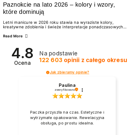
Paznokcie na lato 2026 – kolory i wzory,
które dominują
Letni manicure w 2026 roku stawia na wyraziste kolory,
kreatywne zdobienia i świeże interpretacje ponadczasowych
trendów. Wśród najmodniejszych propozycji nie brakuje
zarówno energetycznych odcieni inspirowanych wakacjami, jak
Read More
i delikatnych wzorów idealnych dla miłośniczek eleganckiej
prostoty. Jakie kolory i stylizacje paznokci będą królować latem
4.8
2026? Znajdź inspirację dla swojego manicure!
Na podstawie
122 603
opinii
z całego okresu
Ocena
Jak zbieramy opinie?
Paulina
zweryfikowano
Paczka przyszła na czas. Estetyczne i
wytrzymałe opakowanie. Rewelacyjna
obsługa, po prostu idealna.