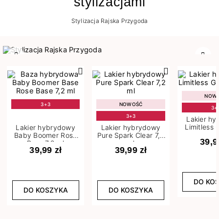
stylizacjami
Stylizacja Rajska Przygoda
Poprzedni
Nast
NOW
3+3
NOWOŚĆ
3+
3+3
Lakier h
Limitless 
Lakier hybrydowy
Lakier hybrydowy
m
Baby Boomer Rose
Pure Spark Clear 7,2
39,9
Base 7,2 ml
ml
39,99 zł
39,99 zł
DO KO
DO KOSZYKA
DO KOSZYKA