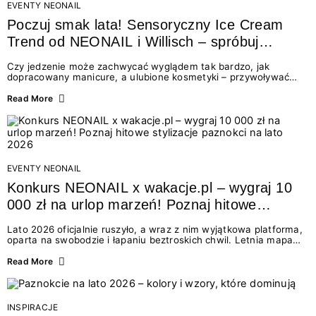
EVENTY NEONAIL
Poczuj smak lata! Sensoryczny Ice Cream
Trend od NEONAIL i Willisch – spróbuj
nowych lodów i odbierz prezent!
Czy jedzenie może zachwycać wyglądem tak bardzo, jak
dopracowany manicure, a ulubione kosmetyki – przywoływać
smak najpiękniejszych wakacyjnych wspomnień? Połączenie
świata beauty i oszałamiających deserów to coś więcej niż
Read More
chwilowa moda. To zaproszenie do celebracji chwili wszystkimi
zmysłami: przez soczysty kolor, aksamitną teksturę,
orzeźwiający zapach i słodki akcent na podniebieniu. Tego lata
NEONAIL łączy siły z marką Willisch, tworząc unikalny projekt
na styku jedzenia i piękna....
EVENTY NEONAIL
Konkurs NEONAIL x wakacje.pl – wygraj 10
000 zł na urlop marzeń! Poznaj hitowe
stylizacje paznokci na lato 2026
Lato 2026 oficjalnie ruszyło, a wraz z nim wyjątkowa platforma,
oparta na swobodzie i łapaniu beztroskich chwil. Letnia mapa
kolorów NEONAIL prowadzi nas przez najpiękniejsze
doświadczenia wakacji – od spontanicznych wyjazdów, przez
Read More
chwile relaksu, tropikalne inspiracje, aż po ekscytujące smaki.
Motywem przewodnim jest eksplorowanie i kolekcjonowanie
letnich momentów. Z tej okazji przygotowaliśmy coś absolutnie
wyjątkowego: wielki konkurs z wakacje.pl oraz dawkę
INSPIRACJE
najgorętszych trendów w...