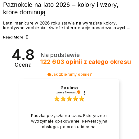
Paznokcie na lato 2026 – kolory i wzory,
które dominują
Letni manicure w 2026 roku stawia na wyraziste kolory,
kreatywne zdobienia i świeże interpretacje ponadczasowych
trendów. Wśród najmodniejszych propozycji nie brakuje
zarówno energetycznych odcieni inspirowanych wakacjami, jak
Read More
i delikatnych wzorów idealnych dla miłośniczek eleganckiej
prostoty. Jakie kolory i stylizacje paznokci będą królować latem
4.8
2026? Znajdź inspirację dla swojego manicure!
Na podstawie
122 603
opinii
z całego okresu
Ocena
Jak zbieramy opinie?
Paulina
zweryfikowano
Paczka przyszła na czas. Estetyczne i
wytrzymałe opakowanie. Rewelacyjna
obsługa, po prostu idealna.