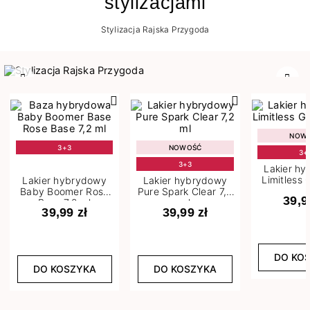
stylizacjami
Stylizacja Rajska Przygoda
Poprzedni
Nast
NOW
3+3
NOWOŚĆ
3+
3+3
Lakier h
Limitless 
Lakier hybrydowy
Lakier hybrydowy
m
Baby Boomer Rose
Pure Spark Clear 7,2
39,9
Base 7,2 ml
ml
39,99 zł
39,99 zł
DO KO
DO KOSZYKA
DO KOSZYKA