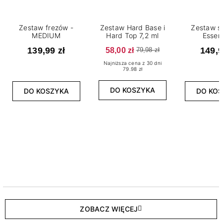
Zestaw frezów -
Zestaw Hard Base i
Zestaw s
MEDIUM
Hard Top 7,2 ml
Essen
139,99 zł
58,00 zł
149,9
79,98 zł
Najniższa cena z 30 dni
79.98 zł
DO KOSZYKA
DO KOSZYKA
DO KO
ZOBACZ WIĘCEJ