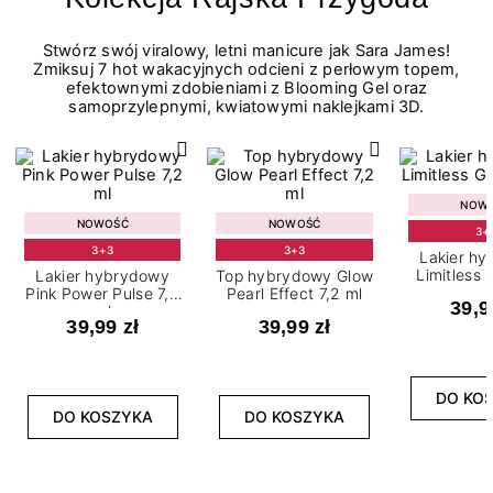
Stwórz swój viralowy, letni manicure jak Sara James!
Zmiksuj 7 hot wakacyjnych odcieni z perłowym topem,
efektownymi zdobieniami z Blooming Gel oraz
samoprzylepnymi, kwiatowymi naklejkami 3D.
NOW
NOWOŚĆ
NOWOŚĆ
3+
3+3
3+3
Lakier h
Limitless 
Lakier hybrydowy
Top hybrydowy Glow
m
Pink Power Pulse 7,2
Pearl Effect 7,2 ml
39,9
ml
39,99 zł
39,99 zł
DO KO
DO KOSZYKA
DO KOSZYKA