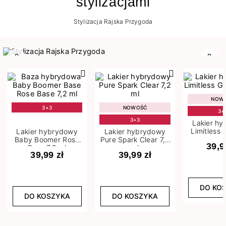
stylizacjami
Stylizacja Rajska Przygoda
Poprzedni
Nast
NOW
3+3
NOWOŚĆ
3+
3+3
Lakier h
Limitless 
Lakier hybrydowy
Lakier hybrydowy
m
Baby Boomer Rose
Pure Spark Clear 7,2
39,9
Base 7,2 ml
ml
39,99 zł
39,99 zł
DO KO
DO KOSZYKA
DO KOSZYKA