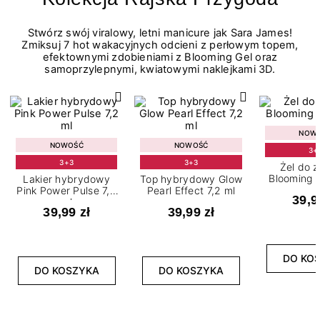
Stwórz swój viralowy, letni manicure jak Sara James!
Zmiksuj 7 hot wakacyjnych odcieni z perłowym topem,
efektownymi zdobieniami z Blooming Gel oraz
samoprzylepnymi, kwiatowymi naklejkami 3D.
NOW
NOWOŚĆ
NOWOŚĆ
3+
3+3
3+3
Żel do 
Blooming G
Lakier hybrydowy
Top hybrydowy Glow
Pink Power Pulse 7,2
Pearl Effect 7,2 ml
39,9
ml
39,99 zł
39,99 zł
DO KO
DO KOSZYKA
DO KOSZYKA