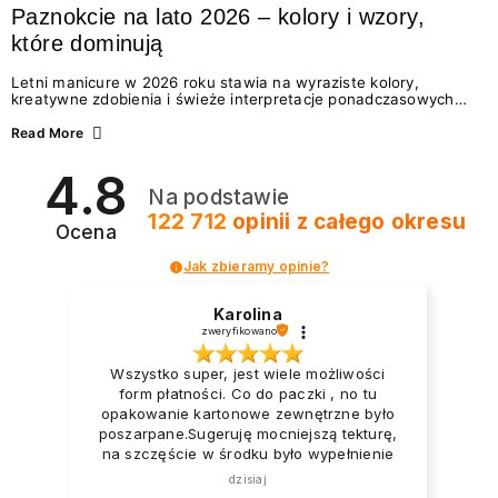
Paznokcie na lato 2026 – kolory i wzory,
które dominują
Letni manicure w 2026 roku stawia na wyraziste kolory,
kreatywne zdobienia i świeże interpretacje ponadczasowych
trendów. Wśród najmodniejszych propozycji nie brakuje
zarówno energetycznych odcieni inspirowanych wakacjami, jak
Read More
i delikatnych wzorów idealnych dla miłośniczek eleganckiej
prostoty. Jakie kolory i stylizacje paznokci będą królować latem
4.8
2026? Znajdź inspirację dla swojego manicure!
Na podstawie
122 712
opinii
z całego okresu
Ocena
Jak zbieramy opinie?
Karolina
zweryfikowano
Wszystko super, jest wiele możliwości
form płatności. Co do paczki , no tu
opakowanie kartonowe zewnętrzne było
poszarpane.Sugeruję mocniejszą tekturę,
na szczęście w środku było wypełnienie
foliowe i to zabezpieczyło produkty.
dzisiaj
Paczka dotarła na tyle uszkodzona że