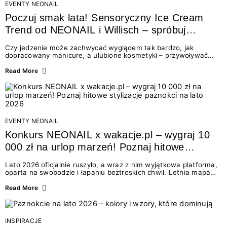
EVENTY NEONAIL
Poczuj smak lata! Sensoryczny Ice Cream
Trend od NEONAIL i Willisch – spróbuj
nowych lodów i odbierz prezent!
Czy jedzenie może zachwycać wyglądem tak bardzo, jak
dopracowany manicure, a ulubione kosmetyki – przywoływać
smak najpiękniejszych wakacyjnych wspomnień? Połączenie
świata beauty i oszałamiających deserów to coś więcej niż
Read More
chwilowa moda. To zaproszenie do celebracji chwili wszystkimi
zmysłami: przez soczysty kolor, aksamitną teksturę,
orzeźwiający zapach i słodki akcent na podniebieniu. Tego lata
NEONAIL łączy siły z marką Willisch, tworząc unikalny projekt
na styku jedzenia i piękna....
EVENTY NEONAIL
Konkurs NEONAIL x wakacje.pl – wygraj 10
000 zł na urlop marzeń! Poznaj hitowe
stylizacje paznokci na lato 2026
Lato 2026 oficjalnie ruszyło, a wraz z nim wyjątkowa platforma,
oparta na swobodzie i łapaniu beztroskich chwil. Letnia mapa
kolorów NEONAIL prowadzi nas przez najpiękniejsze
doświadczenia wakacji – od spontanicznych wyjazdów, przez
Read More
chwile relaksu, tropikalne inspiracje, aż po ekscytujące smaki.
Motywem przewodnim jest eksplorowanie i kolekcjonowanie
letnich momentów. Z tej okazji przygotowaliśmy coś absolutnie
wyjątkowego: wielki konkurs z wakacje.pl oraz dawkę
INSPIRACJE
najgorętszych trendów w...