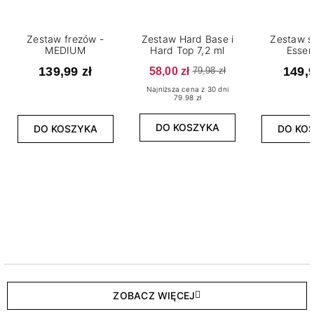
Zestaw frezów -
Zestaw Hard Base i
Zestaw s
MEDIUM
Hard Top 7,2 ml
Essen
139,99 zł
58,00 zł
149,9
79,98 zł
Najniższa cena z 30 dni
79.98 zł
DO KOSZYKA
DO KOSZYKA
DO KO
ZOBACZ WIĘCEJ