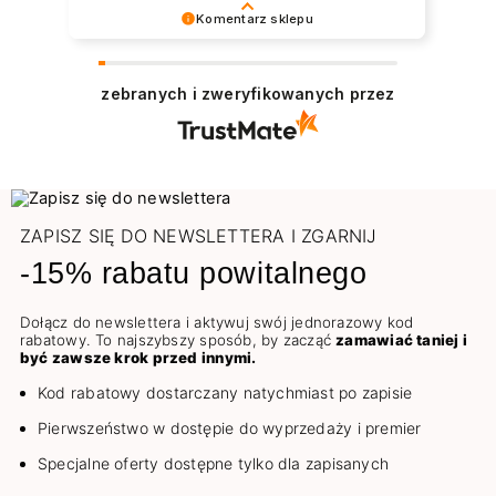
widać było wnętrze, strasznie żałuję że
Komentarz sklepu
nie zrobiłam zdjęcia:( Miłą niespodzianką
Dziękujemy za pozostawienie nam tak dobrej
były natomiast gratisy :))Szybkość
opinii. Naszym priorytetem jest satysfakcja
realizacji wręcz kosmiczna. Paczkę
zebranych i zweryfikowanych przez
klienta i Twoja recenzja potwierdza nasze
dostałam na drugi dzień. Akurat na Wasze
wysiłki - dziękujemy raz jeszcze i mamy
produkty mogłabym czekać i dłużej. Od lat
nadzieję - do szybkiego zobaczenia!
kocham na nich pracować, niezawodna
Pozdrawiamy
jakość.🚀
ZAPISZ SIĘ DO NEWSLETTERA I ZGARNIJ
-15% rabatu powitalnego
Dołącz do newslettera i aktywuj swój jednorazowy kod
rabatowy. To najszybszy sposób, by zacząć
zamawiać taniej i
być zawsze krok przed innymi.
Kod rabatowy dostarczany natychmiast po zapisie
Pierwszeństwo w dostępie do wyprzedaży i premier
Specjalne oferty dostępne tylko dla zapisanych