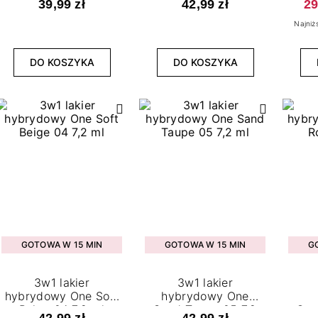
39,99 zł
42,99 zł
29
Najniż
DO KOSZYKA
DO KOSZYKA
GOTOWA W 15 MIN
GOTOWA W 15 MIN
G
3w1 lakier
3w1 lakier
hybrydowy One Soft
hybrydowy One
Beige 04 7,2 ml
Sand Taupe 05 7,2
One
42,99 zł
42,99 zł