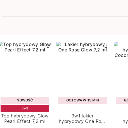
NOWOŚĆ
GOTOWA W 15 MIN
G
3+3
Top hybrydowy Glow
3w1 lakier
Pearl Effect 7,2 ml
hybrydowy One Rose
h
Glow 01 7,2 ml
Coco