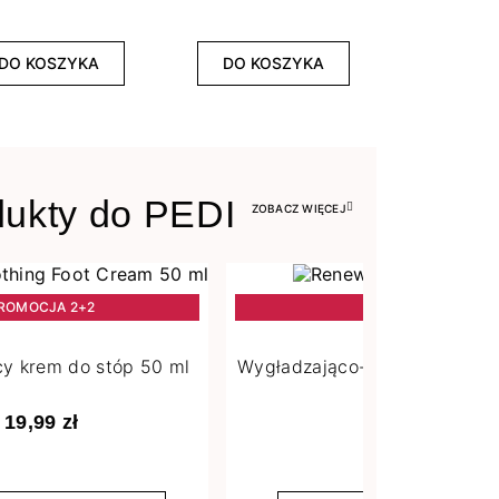
DO KOSZYKA
DO KOSZYKA
dukty do PEDI
ZOBACZ WIĘCEJ
ROMOCJA 2+2
PROMOCJA 2+2
y krem do stóp 50 ml
Wygładzająco-zmiękczający ż
19,99 zł
25,99 zł