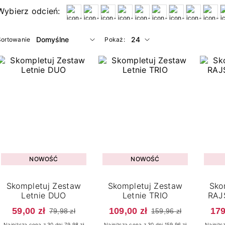
Wybierz odcień:
Sortowanie
Pokaż:
NOWOŚĆ
NOWOŚĆ
Skompletuj Zestaw
Skompletuj Zestaw
Sko
Letnie DUO
Letnie TRIO
RAJ
59,00 zł
109,00 zł
179
79,98 zł
159,96 zł
Najniższa cena z 30 dni 79.98 zł
Najniższa cena z 30 dni 159.96 zł
Najniżs