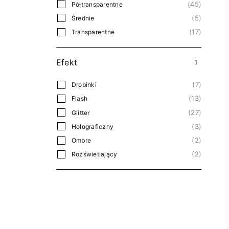
45
Półtransparentne
5
Średnie
17
Transparentne
Efekt
7
Drobinki
13
Flash
27
Glitter
3
Holograficzny
2
Ombre
2
Rozświetlający