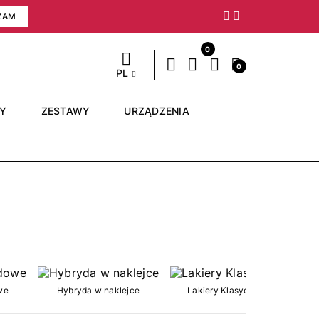
ZAM
Następny
0
0
PL
RY
ZESTAWY
URZĄDZENIA
we
Hybryda w naklejce
Lakiery Klasyczne
3