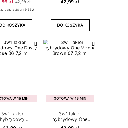
,99 zł
42,99 zł
42,99 zł
ml
sza cena z 30 dni 9.99 zł
DO KOSZYKA
DO KOSZYKA
OTOWA W 15 MIN
GOTOWA W 15 MIN
3w1 lakier
3w1 lakier
hybrydowy
hybrydowy One
 Dusty Rose 06
Mocha Brown 07 7,2
42,99 zł
42,99 zł