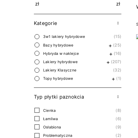
zł
zł
Kategorie
15
3w1 lakiery hybrydowe
25
Bazy hybrydowe
16
Hybryda w naklejce
207
Lakiery hybrydowe
32
Lakiery Klasyczne
1
Topy hybrydowe
Typ płytki paznokcia
8
Cienka
6
Łamliwa
9
Osłabiona
2
Problematyczna