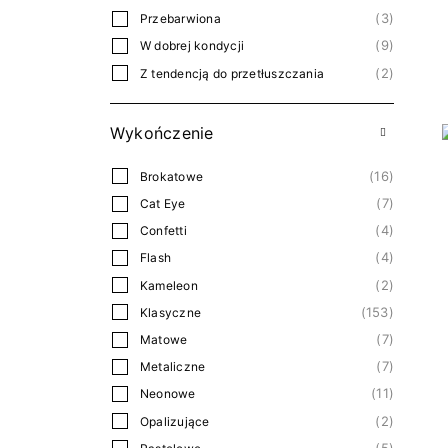
3
Przebarwiona
9
W dobrej kondycji
2
Z tendencją do przetłuszczania
Wykończenie
16
Brokatowe
7
Cat Eye
4
Confetti
4
Flash
2
Kameleon
153
Klasyczne
7
Matowe
7
Metaliczne
11
Neonowe
2
Opalizujące
5