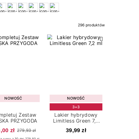
296 produktów
NOWOŚĆ
NOWOŚĆ
3+3
mpletuj Zestaw
Lakier hybrydowy
SKA PRZYGODA
Limitless Green 7,2
ml
,00 zł
39,99 zł
279,93 zł
za cena z 30 dni 279.93 zł