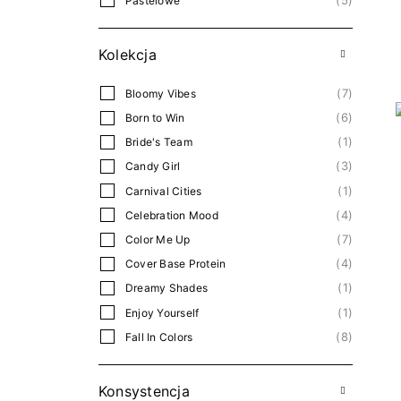
Pastelowe
6
Perłowe
12
Połysk
Kolekcja
3
Thermo
7
Bloomy Vibes
6
Born to Win
1
Bride's Team
3
Candy Girl
1
Carnival Cities
4
Celebration Mood
7
Color Me Up
4
Cover Base Protein
1
Dreamy Shades
1
Enjoy Yourself
8
Fall In Colors
3
Fall In Love
2
Grunge
Konsystencja