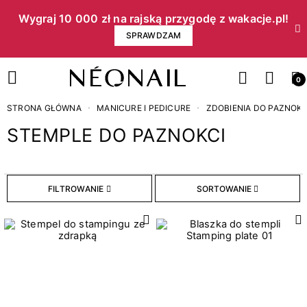
Wygraj 10 000 zł na rajską przygodę z wakacje.pl!​
SPRAWDZAM
0
STRONA GŁÓWNA
MANICURE I PEDICURE
ZDOBIENIA DO PAZNOKC
STEMPLE DO PAZNOKCI
Cena
FILTROWANIE
SORTOWANIE
zł
zł
Kategorie
24
Blaszki do stampingu
1
Pozostałe akcesoria do stampingu