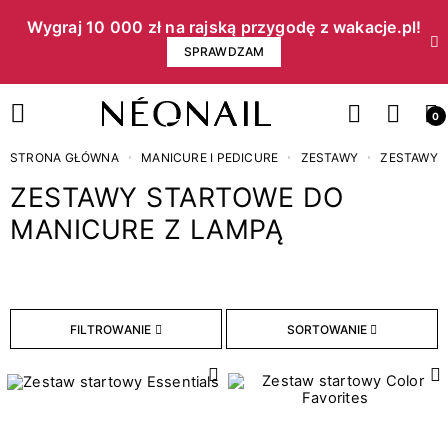
Wygraj 10 000 zł na rajską przygodę z wakacje.pl!​
SPRAWDZAM
0
STRONA GŁÓWNA
MANICURE I PEDICURE
ZESTAWY
ZESTAWY 
ZESTAWY STARTOWE DO
MANICURE Z LAMPĄ
Cena
zł
zł
FILTROWANIE
SORTOWANIE
Moc
2
10W/36
1
22W/48