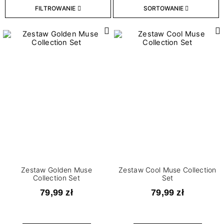
FILTROWANIE
SORTOWANIE
16
Skonfiguruj sama
22
Zestawy do manicure
5
Zestawy lakierów hybrydowych
4
Zestawy startowe do manicure z lampą
Pojemność
4
3 ml
5
7,2 ml
WYCZYŚĆ
Zestaw Golden Muse
Zestaw Cool Muse Collection
Collection Set
Set
79,99 zł
79,99 zł