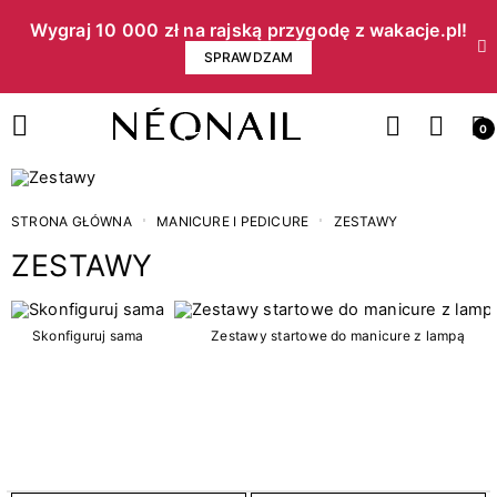
Wygraj 10 000 zł na rajską przygodę z wakacje.pl!​
SPRAWDZAM
0
STRONA GŁÓWNA
MANICURE I PEDICURE
ZESTAWY
ZESTAWY
Cena
Skonfiguruj sama
Zestawy startowe do manicure z lampą
zł
zł
Kategorie
3
Mystery Box