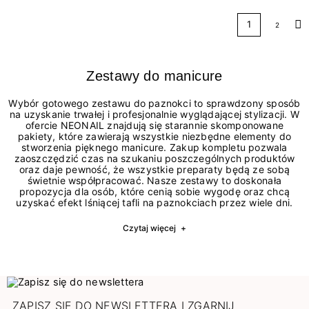
1
2
Na
Zestawy do manicure
Wybór gotowego zestawu do paznokci to sprawdzony sposób
na uzyskanie trwałej i profesjonalnie wyglądającej stylizacji. W
ofercie NEONAIL znajdują się starannie skomponowane
pakiety, które zawierają wszystkie niezbędne elementy do
stworzenia pięknego manicure. Zakup kompletu pozwala
zaoszczędzić czas na szukaniu poszczególnych produktów
oraz daje pewność, że wszystkie preparaty będą ze sobą
świetnie współpracować. Nasze zestawy to doskonała
propozycja dla osób, które cenią sobie wygodę oraz chcą
uzyskać efekt lśniącej tafli na paznokciach przez wiele dni.
Czytaj więcej
+
ZAPISZ SIĘ DO NEWSLETTERA I ZGARNIJ