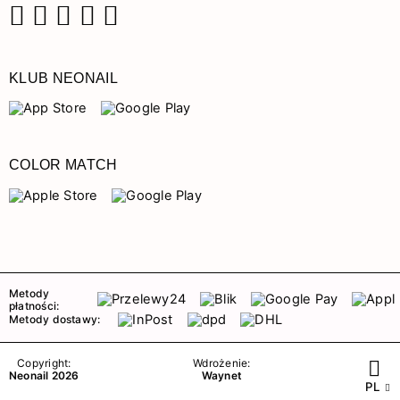
Facebook
Instagram
Pinterest
YouTube
TikTok
KLUB NEONAIL
COLOR MATCH
Metody
płatności:
Metody dostawy:
Copyright:
Wdrożenie:
Neonail 2026
Waynet
PL