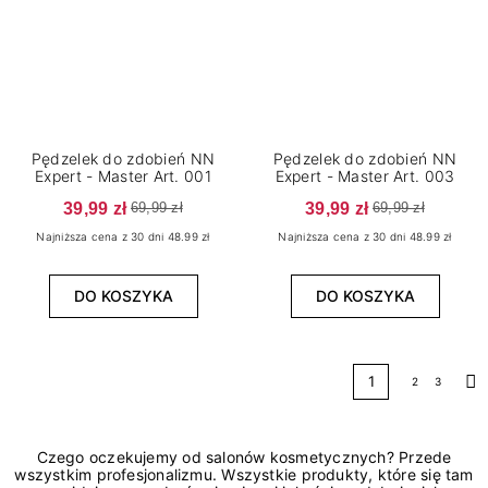
Pędzelek do zdobień NN
Pędzelek do zdobień NN
Expert - Master Art. 001
Expert - Master Art. 003
39,99 zł
39,99 zł
69,99 zł
69,99 zł
Najniższa cena z 30 dni 48.99 zł
Najniższa cena z 30 dni 48.99 zł
DO KOSZYKA
DO KOSZYKA
1
2
3
Na
Czego oczekujemy od salonów kosmetycznych? Przede
wszystkim profesjonalizmu. Wszystkie produkty, które się tam